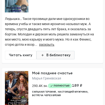
18+
Ледышка… Такое прозвище дали мне однокурсники во
времена учебы и также меня иронично называл муж. А
теперь, спустя двадцать пять лет брака, я оказалась за
бортом. Молодая и дерзкая моль решила замахнуться на
мое место, мою карьеру и моего мужа. Но я как Феникс,
сгорю дотла и возр...
раскрыть
Читать книгу
В библиотеку
Моё позднее счастье
Марья Гриневская
189 ₽
290.4K зн.
ПОЛНОСТЬЮ
СИЛЬНАЯ ГЕРОИНЯ
НАСТОЯЩИЙ МУЖЧИНА
ВСТРЕЧА ЧЕРЕЗ ВРЕМЯ
18+