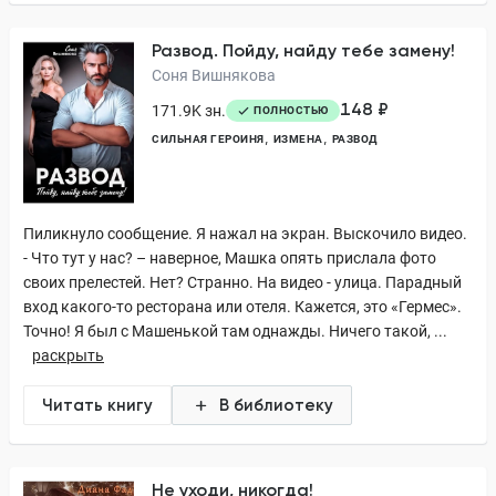
Развод. Пойду, найду тебе замену!
Соня Вишнякова
148 ₽
171.9K зн.
ПОЛНОСТЬЮ
СИЛЬНАЯ ГЕРОИНЯ
ИЗМЕНА
РАЗВОД
Пиликнуло сообщение. Я нажал на экран. Выскочило видео.
- Что тут у нас? – наверное, Машка опять прислала фото
своих прелестей. Нет? Странно. На видео - улица. Парадный
вход какого-то ресторана или отеля. Кажется, это «Гермес».
Точно! Я был с Машенькой там однажды. Ничего такой, ...
раскрыть
Читать книгу
В библиотеку
Не уходи, никогда!