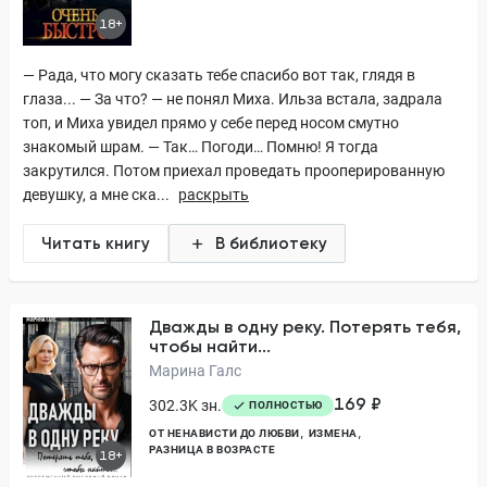
18+
— Рада, что могу сказать тебе спасибо вот так, глядя в
глаза... — За что? — не понял Миха. Ильза встала, задрала
топ, и Миха увидел прямо у себе перед носом смутно
знакомый шрам. — Так… Погоди… Помню! Я тогда
закрутился. Потом приехал проведать прооперированную
девушку, а мне ска...
раскрыть
Читать книгу
В библиотеку
Дважды в одну реку. Потерять тебя,
чтобы найти...
Марина Галс
169 ₽
302.3K зн.
ПОЛНОСТЬЮ
ОТ НЕНАВИСТИ ДО ЛЮБВИ
ИЗМЕНА
РАЗНИЦА В ВОЗРАСТЕ
18+