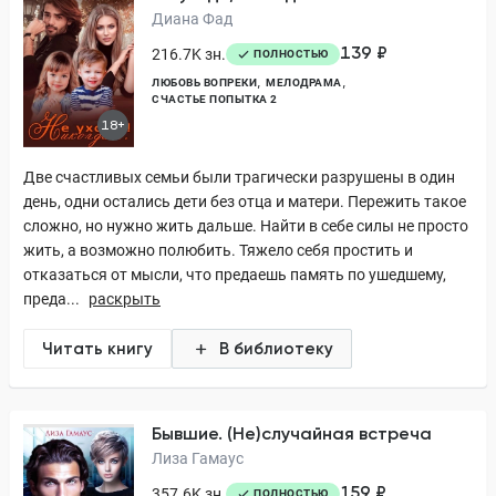
Диана Фад
139 ₽
216.7K зн.
ПОЛНОСТЬЮ
ЛЮБОВЬ ВОПРЕКИ
МЕЛОДРАМА
СЧАСТЬЕ ПОПЫТКА 2
18+
Две счастливых семьи были трагически разрушены в один
день, одни остались дети без отца и матери. Пережить такое
сложно, но нужно жить дальше. Найти в себе силы не просто
жить, а возможно полюбить. Тяжело себя простить и
отказаться от мысли, что предаешь память по ушедшему,
преда...
раскрыть
Читать книгу
В библиотеку
Бывшие. (Не)случайная встреча
Лиза Гамаус
159 ₽
357.6K зн.
ПОЛНОСТЬЮ