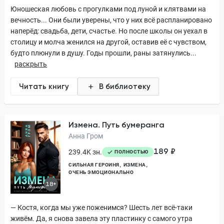
Юношеская любовь с прогулками под луной и клятвами на
вечность... Они были уверены, что у них всё распланировано
наперёд: свадьба, дети, счастье. Но после школы он уехал в
столицу и молча женился на другой, оставив её с чувством,
будто плюнули в душу. Годы прошли, раны затянулись...
раскрыть
Читать книгу
В библиотеку
Измена. Путь бумеранга
Анна Гром
189 ₽
239.4K зн.
ПОЛНОСТЬЮ
СИЛЬНАЯ ГЕРОИНЯ
ИЗМЕНА
ОЧЕНЬ ЭМОЦИОНАЛЬНО
18+
— Костя, когда мы уже поженимся? Шесть лет всё-таки
живём. Да, я снова завела эту пластинку с самого утра