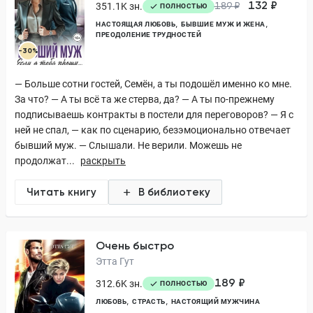
132 ₽
351.1K зн.
189 ₽
ПОЛНОСТЬЮ
НАСТОЯЩАЯ ЛЮБОВЬ
БЫВШИЕ МУЖ И ЖЕНА
ПРЕОДОЛЕНИЕ ТРУДНОСТЕЙ
-30%
— Больше сотни гостей, Семён, а ты подошёл именно ко мне.
За что? — А ты всё та же стерва, да? — А ты по-прежнему
подписываешь контракты в постели для переговоров? — Я с
ней не спал, — как по сценарию, безэмоционально отвечает
бывший муж. — Слышали. Не верили. Можешь не
продолжат...
раскрыть
Читать книгу
В библиотеку
Очень быстро
Этта Гут
189 ₽
312.6K зн.
ПОЛНОСТЬЮ
ЛЮБОВЬ
СТРАСТЬ
НАСТОЯЩИЙ МУЖЧИНА