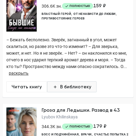
159 ₽
306.6K зн.
ПОЛНОСТЬЮ
ВЛАСТНЫЙ ГЕРОЙ
ОТ НЕНАВИСТИ ДО ЛЮБВИ
ПРОТИВОСТОЯНИЕ ГЕРОЕВ
– Бежать бесполезно. Зверёк, загнанный в угол, может
скалиться, но разве это что-то изменит? – Для зверька,
может, и нет. Но я не зверёк. – Нет? – он наклонился ко мне,
отчего в нос ударил терпкий аромат дерева и моря. – Тогда
кто ты? Пространство между нами опасно сократилось. О...
раскрыть
Читать книгу
В библиотеку
Гроза для Ледышки. Развод в 43
Lyubov Khilinskaya
179 ₽
344.3K зн.
ПОЛНОСТЬЮ
БОСС И ПОДЧИНЁННАЯ
ВРАЧИ
СЧАСТЬЕ ПОПЫТКА 2