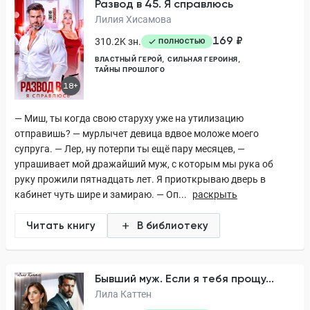
Развод в 45. Я справлюсь
Лилия Хисамова
169 ₽
310.2K зн.
ПОЛНОСТЬЮ
ВЛАСТНЫЙ ГЕРОЙ
СИЛЬНАЯ ГЕРОИНЯ
ТАЙНЫ ПРОШЛОГО
18+
— Миш, ты когда свою старуху уже на утилизацию
отправишь? — мурлычет девица вдвое моложе моего
супруга. — Лер, ну потерпи ты ещё пару месяцев, —
упрашивает мой дражайший муж, с которым мы рука об
руку прожили пятнадцать лет. Я приоткрываю дверь в
кабинет чуть шире и замираю. — Оп...
раскрыть
Читать книгу
В библиотеку
Бывший муж. Если я тебя прощу...
Лила Каттен