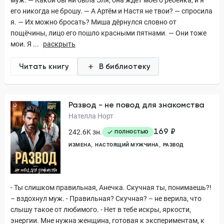
муж. — Какой бы ни была Эля, она ждёт моего ребёнка, и я
его никогда не брошу. — А Артём и Настя не твои? — спросила
я. — Их можно бросать? Миша дёрнулся словно от
пощёчины, лицо его пошло красными пятнами. — Они тоже
мои. Я ...
раскрыть
Читать книгу
В библиотеку
Развод - не повод для знакомства
Нателла Норт
169 ₽
242.6K зн.
ПОЛНОСТЬЮ
ИЗМЕНА
НАСТОЯЩИЙ МУЖЧИНА
РАЗВОД
- Ты слишком правильная, Анечка. Скучная ты, понимаешь?!
– вздохнул муж. - Правильная? Скучная? – не верила, что
слышу такое от любимого. - Нет в тебе искры, яркости,
энергии. Мне нужна женщина, готовая к экспериментам, к