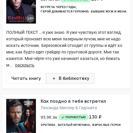
ВСТРЕЧА ЧЕРЕЗ ГОДЫ
ГЕРОЙ ДОБИВАЕТСЯ ГЕРОИНЮ
БЫВШИЕ МУЖ И ЖЕНА
18+
ПОЛНЫЙ ТЕКСТ … я уже знаю. Я уже чувствую этот взгляд,
который пронзает всю меня лазерным лучом, мне не надо
искать источник. Березовский отходит от группы и идёт ко
мне, как будто едет грейдер по грунтовой дороге. Мне так
кажется. Мне чёрте что уже начинает казаться, но бежать
м...
раскрыть
Читать книгу
В библиотеку
Как поздно я тебя встретил
Люсинда Миллер & Гедонита
130 ₽
95.9K зн.
ПОЛНОСТЬЮ
ЭРОТИКА
БОГАТЫЙ МУЖЧИНА
ВЗРОСЛЫЕ ГЕРОИ