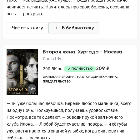
тихо. — Как видишь, уже лучше. — Ведь правда постепенно
начинает легчать. Начиталась про свою болезнь, осознала
весь ...
раскрыть
Читать книгу
В библиотеку
Вторая жена. Хургада - Москва
Саша Шу
209 ₽
290.5K зн.
ПОЛНОСТЬЮ
СИЛЬНАЯ ГЕРОИНЯ
НАСТОЯЩИЙ МУЖЧИНА
ПРЕДАТЕЛЬСТВО
18+
— Ты уже большая девочка. Берёшь любого мальчика, всего
на одну ночь. Пользуешься, получаешь удовольствие.
Посмотри, все так делают, — обводит рукой зал ночного
клуба Илона. — Любой будет счастлив, поверь, — и её губы
уже растягиваются в хищной улыбке, когда она ловит на
себе гол...
раскрыть