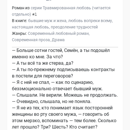
Роман из
серии
Травмированная любовь (читается
отдельно)
#1
В книге:
бывшие муж и жена
любовь вопреки всему
настоящая любовь
преодоление трудностей
Жанры:
Современный любовный роман
Современная проза
Драма
— Больше сотни гостей, Семён, а ты подошёл
именно ко мне. За что?
— А ты всё та же стерва, да?
— А ты по-прежнему подписываешь контракты
в постели для переговоров?
— Я с ней не спал, — как по сценарию,
безэмоционально отвечает бывший муж.
— Слышали. Не верили. Можешь не продолжать.
— Очевидно, слышала, но не поняла.
— Я не из тех, кто понимает язык посторонней
женщины во рту своего мужа, — говорить об
этом мерзко, вспоминать — тем более. Сколько
лет прошло? Три? Шесть? Кто считает?