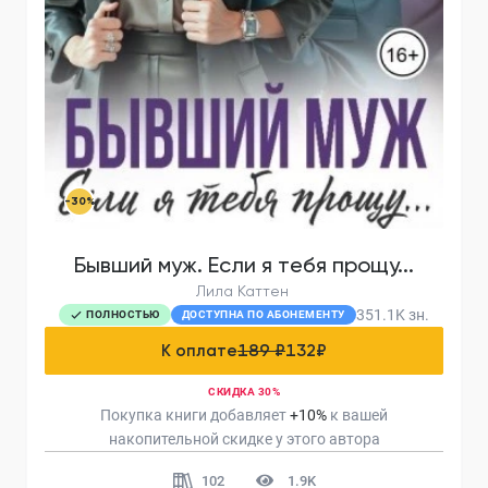
-30%
Бывший муж. Если я тебя прощу...
Лила Каттен
351.1K
зн.
ПОЛНОСТЬЮ
ДОСТУПНА ПО АБОНЕМЕНТУ
К оплате
189 ₽
132
₽
СКИДКА 30%
Покупка книги добавляет
+
10
%
к вашей
накопительной скидке у этого автора
102
1.9K