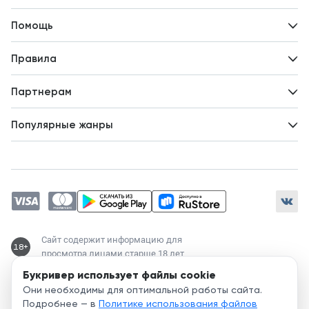
Контакты
Помощь
Авторам
Вопросы и ответы
Новости
Правила
Идеи для развития
Пользовательское соглашение
Партнерам
Политика конфиденциальности
Зарабатывайте с авторами
Популярные жанры
Предложения авторов
Попаданцы
Магические академии
Современный любовный роман
Любовное фэнтези
ЛитРПГ
Сайт содержит информацию для
18+
просмотра лицами старше 18 лет
Букривер использует файлы cookie
Служба поддержки:
Они необходимы для оптимальной работы сайта.
support@bookriver.ru
Подробнее — в
Политике использования файлов