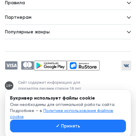
Новости
Правила
Идеи для развития
Пользовательское соглашение
Партнерам
Политика конфиденциальности
Зарабатывайте с авторами
Популярные жанры
Предложения авторов
Попаданцы
Магические академии
Современный любовный роман
Любовное фэнтези
ЛитРПГ
Сайт содержит информацию для
18+
просмотра лицами старше 18 лет
Букривер использует файлы cookie
Служба поддержки:
Они необходимы для оптимальной работы сайта.
support@bookriver.ru
Подробнее — в
Политике использования файлов
cookie
.
2020-
2026
© Bookriver — литературно-издательская площадка,
✓
Принять
объединяющая читателей и авторов.