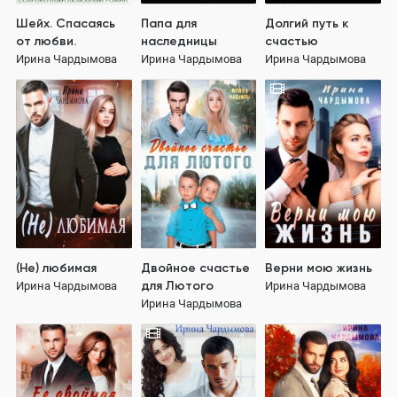
Шейх. Спасаясь
Папа для
Долгий путь к
от любви.
наследницы
счастью
Ирина Чардымова
Ирина Чардымова
Ирина Чардымова
(Не) любимая
Двойное счастье
Верни мою жизнь
для Лютого
Ирина Чардымова
Ирина Чардымова
Ирина Чардымова