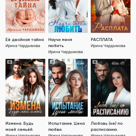
Её двойная тайна
Научи меня
РАСПЛАТА
любить
Ирина Чардымова
Ирина Чардымова
Ирина Чардымова
Измена. Будь
Испытание. Цена
Любовь (не) по
моей семьёй.
любви.
расписанию.
Ирина Чардымова
Ирина Чардымова
Ирина Чардымова