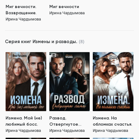
Миг вечности.
Миг вечности
Возвращение.
Ирина Чардымова
Ирина Чардымова
Серия книг
Измены и разводы.
(8)
Измена. Мой (не)
Развод.
Измена. На
любимый босс.
Отвергнутое
обломках счастья.
счастье
Ирина Чардымова
Ирина Чардымова
Ирина Чардымова