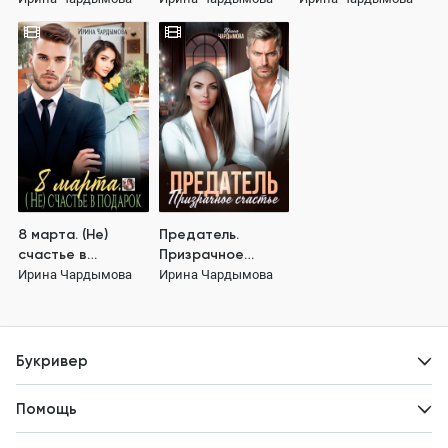
8 марта. (Не)
Предатель.
счастье в
Призрачное
подарок.
счастье.
Ирина Чардымова
Ирина Чардымова
Букривер
Контакты
Помощь
Авторам
Вопросы и ответы