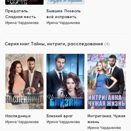
Предатель.
Бывшие. Позволь
Сладкая месть.
всё исправить.
Ирина Чардымова
Ирина Чардымова
Серия книг
Тайны, интриги, расследования
(4)
Наследница
Близкий враг
Интриганка. Чужая
жизнь
Ирина Чардымова
Ирина Чардымова
Ирина Чардымова