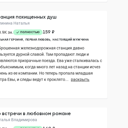
анция похищенных душ
линина Наталья
159 ₽
.9K зн.
ПОЛНОСТЬЮ
ЬНАЯ ГЕРОИНЯ
ПЕРВАЯ ЛЮБОВЬ
НАСТОЯЩИЙ МУЖЧИНА
брошенная железнодорожная станция давно
льзуется дурной славой. Там пропадают люди и
являются призрачные поезда. Ева уже сталкивалась с
объяснимым, когда много лет назад на станции исчез
рень из ее компании. Но теперь пропала младшая
тра Евы, и следы ведут к проклято...
раскрыть
 встречи в любовном романе
талья Владимирова