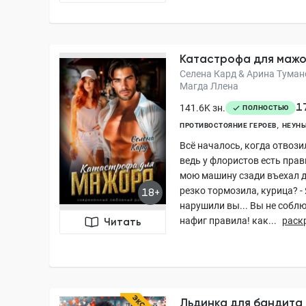
Катастрофа для маж
Селена Кард & Арина Тумано
Магда Ллена
1
141.6K зн.
ПОЛНОСТЬЮ
ПРОТИВОСТОЯНИЕ ГЕРОЕВ
НЕУН
Всё началось, когда отвози
ведь у флористов есть прав
мою машину сзади въехал дж
резко тормозила, курица? -
18+
нарушили вы... Вы не соблю
нафиг правила! как...
раск
Читать
Льдинка для бандита