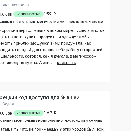
тьяна Захарова
159 ₽
.6K зн.
ПОЛНОСТЬЮ
ОВНЫЙ ТРЕУГОЛЬНИК
МАГИЧЕСКИЙ МИР
НАСТОЯЩИЕ ЧУВСТВА
 короткий период жизни в новом мире я успела многое.
ать на ноги, купить продукты и одежду, чтобы
режить приближающуюся зиму, придумала, как
зродить город. И даже нашла себе работу по прежней
ециальности, которая, как я думала, в магическом
е никому не нужна. А ещё ...
раскрыть
рецкий код доступа для бывшей
я Седая
169 ₽
.0K зн.
ПОЛНОСТЬЮ
СТНЫЙ ГЕРОЙ
ОЧЕНЬ ЭМОЦИОНАЛЬНО
НАСТОЯЩИЙ МУЖЧИНА
Наташа, ты что, не понимаешь? У этих уродов был нож.