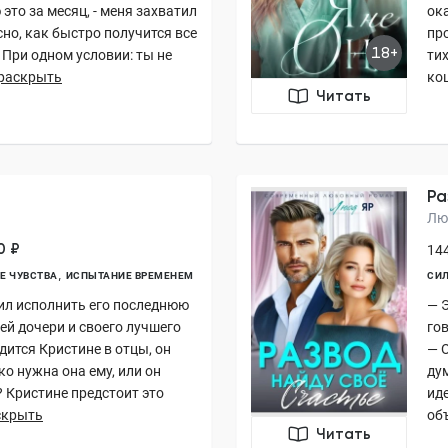
это за месяц, - меня захватил
ока
сно, как быстро получится все
про
18+
. При одном условии: ты не
ти
раскрыть
кош
Читать
Ра
Лю
0 ₽
144
Е ЧУВСТВА
ИСПЫТАНИЕ ВРЕМЕНЕМ
СИЛ
ил исполнить его последнюю
— 
ей дочери и своего лучшего
гов
дится Кристине в отцы, он
— 
ько нужна она ему, или он
дум
? Кристине предстоит это
ид
скрыть
об
Читать