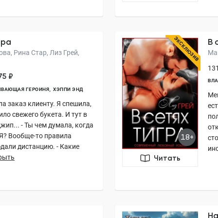
ЭКСКЛЮЗИВ
ора
В 
ва, Рина Стар, Лиз Грей,
Ма
131
75 ₽
ВЛА
ЫВАЮЩАЯ ГЕРОИНЯ
ХЭППИ ЭНД
Мен
ла заказ клиенту. Я спешила,
ес
ило свежего букета. И тут в
пол
ип... - Ты чем думала, когда
отк
 Я? Вообще-то правила
18+
сто
дали дистанцию. - Какие
ино
рыть
Читать
На