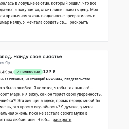
залась в ловушке её отца, который решил, что все
даётся и покупается, стоит лишь назвать цену. Моя
хая привычная жизнь в одночасье превратилась в
мар наяву. Я мечтала создать св...
раскрыть
звод. Найду свое счастье
ся Яр
139 ₽
.4K зн.
ПОЛНОСТЬЮ
ЬНАЯ ГЕРОИНЯ
НАСТОЯЩИЙ МУЖЧИНА
ПРЕДАТЕЛЬСТВО
Это была ошибка! Я не хотел, чтобы так вышло! —
орит Марк, и я вижу, как он теряет свою уверенность.
Ошибка?! Эта женщина здесь, прямо передо мной! Ты
аешь, это просто случайность? Я думала, у меня
еальная жизнь, пока не застала своего мужа в
ъятиях любовницы. Чтоб...
раскрыть