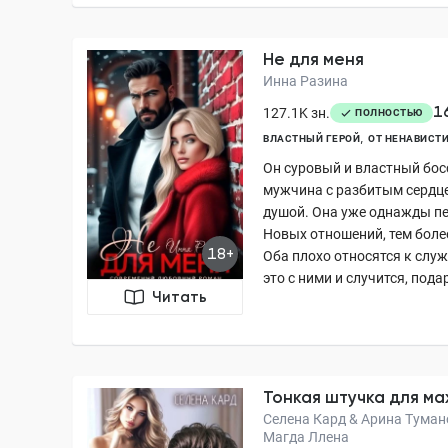
Не для меня
Инна Разина
1
127.1K зн.
ПОЛНОСТЬЮ
ВЛАСТНЫЙ ГЕРОЙ
ОТ НЕНАВИСТИ
Он суровый и властный босс
мужчина с разбитым сердце
душой. Она уже однажды п
Новых отношений, тем более
18+
Оба плохо относятся к слу
это с ними и случится, подар
Читать
Тонкая штучка для м
Селена Кард & Арина Тумано
Магда Ллена