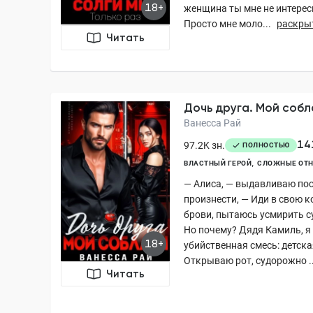
18+
женщина ты мне не интересн
Просто мне моло...
раскры
Читать
Дочь друга. Мой собл
Ванесса Рай
14
97.2K зн.
ПОЛНОСТЬЮ
ВЛАСТНЫЙ ГЕРОЙ
СЛОЖНЫЕ ОТ
— Алиса, — выдавливаю пос
произнести, — Иди в свою к
брови, пытаюсь усмирить с
Но почему? Дядя Камиль, я 
18+
убийственная смесь: детска
Открываю рот, судорожно ..
Читать