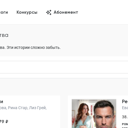
логи
Конкурсы
Абонемент
тва
ва. Эти истории сложно забыть.
ги
Ре
ва, Рина Стар, Лиз Грей,
Ев
38.
79 ₽
РОМ