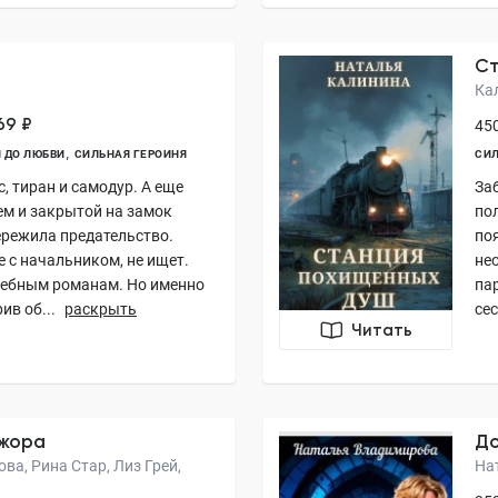
Ст
Ка
69 ₽
450
 ДО ЛЮБВИ
СИЛЬНАЯ ГЕРОИНЯ
СИЛ
, тиран и самодур. А еще
За
м и закрытой на замок
по
ережила предательство.
по
 с начальником, не ищет.
не
жебным романам. Но именно
па
ив об...
раскрыть
сес
Читать
ажора
До
ва, Рина Стар, Лиз Грей,
На