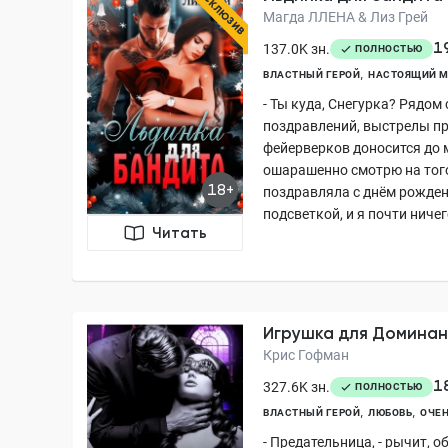
ЭКСКЛЮЗИВ
Магда ЛЛЕНА & Лиз Грей
1
137.0K зн.
ПОЛНОСТЬЮ
ВЛАСТНЫЙ ГЕРОЙ
НАСТОЯЩИЙ 
- Ты куда, Снегурка? Рядом 
поздравлений, выстрелы п
фейерверков доносится до 
ошарашенно смотрю на того
18+
поздравляла с днём рожден
подсветкой, и я почти ничего
Читать
Игрушка для Доминан
Крис Гофман
1
327.6K зн.
ПОЛНОСТЬЮ
ВЛАСТНЫЙ ГЕРОЙ
ЛЮБОВЬ
ОЧЕН
- Предательница, - рычит,