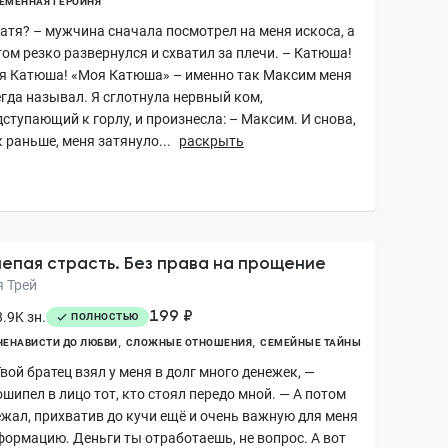
ЕМЕННАЯ ГЕРОИНЯ
Катя? – мужчина сначала посмотрел на меня искоса, а
том резко развернулся и схватил за плечи. – Катюша!
я Катюша! «Моя Катюша» – именно так Максим меня
егда называл. Я сглотнула нервный ком,
ступающий к горлу, и произнесла: – Максим. И снова,
 раньше, меня затянуло...
раскрыть
епая страсть. Без права на прощение
я Трей
199 ₽
.9K зн.
ПОЛНОСТЬЮ
НЕНАВИСТИ ДО ЛЮБВИ
СЛОЖНЫЕ ОТНОШЕНИЯ
СЕМЕЙНЫЕ ТАЙНЫ
вой братец взял у меня в долг много денежек, —
шипел в лицо тот, кто стоял передо мной. — А потом
ежал, прихватив до кучи ещё и очень важную для меня
формацию. Деньги ты отработаешь, не вопрос. А вот