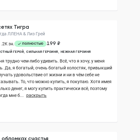
сетях Тигра
гда ЛЛЕНА & Лиз Грей
199 ₽
.2K зн.
ПОЛНОСТЬЮ
СТНЫЙ ГЕРОЙ
СИЛЬНАЯ ГЕРОИНЯ
НЕЖНАЯ ГЕРОИНЯ
я трудно чем-либо удивить. Всё, что я хочу, у меня
ть. Да, я богатый, очень богатый холостяк, привыкший
учать удовольствие от жизни и ни в чём себе не
азывать. То, что можно купить, я покупаю. Хотя имея
лько денег, я могу купить практически всё, поэтому
гда мне б...
раскрыть
 обломках счастья