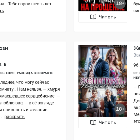
18+
а… Тебе сорок шесть лет.
бум
ть
сип
Читать
азн
Же
Ва
1 ₽
96.
НОШЕНИЯ
РАЗНИЦА В ВОЗРАСТЕ
ОТ 
НЕ
леднее, что могу сейчас
— Я
омнату… Нам нельзя, — хмуря
по
умасшедшее сердцебиение. —
Дв
люблю вас, — в её взгляде
вк
18+
я наивность и желание.
Мен
.
раскрыть
это
Читать