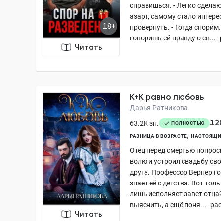
справишься. - Легко сделаю 
азарт, самому стало интере
18+
провернуть. - Тогда спорим
говоришь ей правду о св...
Читать
К+К равно любовь
Дарья Ратникова
12
63.2K зн.
ПОЛНОСТЬЮ
РАЗНИЦА В ВОЗРАСТЕ
НАСТОЯЩИ
Отец перед смертью попрос
волю и устроил свадьбу сво
друга. Профессор Вернер го
знает её с детства. Вот тол
лишь исполняет завет отца
выяснить, а ещё поня...
ра
Читать