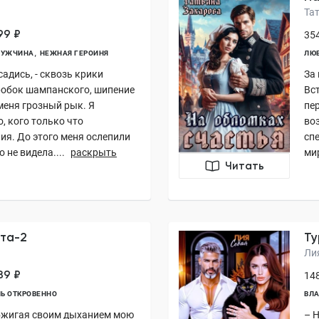
Та
99 ₽
354
МУЖЧИНА
НЕЖНАЯ ГЕРОИНЯ
ЛЮБ
садись, - сквозь крики
За
робок шампанского, шипение
Вст
меня грозный рык. Я
пе
, кого только что
во
ия. До этого меня ослепили
сп
 не видела....
раскрыть
мир
Читать
та-2
Ту
Ли
89 ₽
148
Ь ОТКРОВЕННО
ВЛА
 обжигая своим дыханием мою
– 