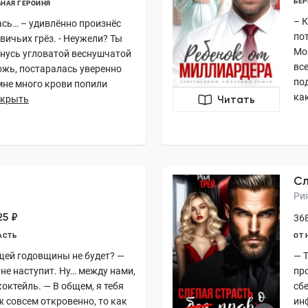
БЕР
НАЯ ГЕРОИНЯ
– 
ась… – удивлённо произнёс
по
вичьих грёз. - Неужели? Ты
Мо
танусь угловатой веснушчатой
вс
ожь, постаралась уверенно
под
 мне много крови попили
как
скрыть
Читать
з
Сл
Ри
25 ₽
368
АСТЬ
ОТ 
ющей годовщины не будет? —
— Т
не наступит. Ну… между нами,
про
октейль. — В общем, я тебя
сб
ж совсем откровенно, то как
ин