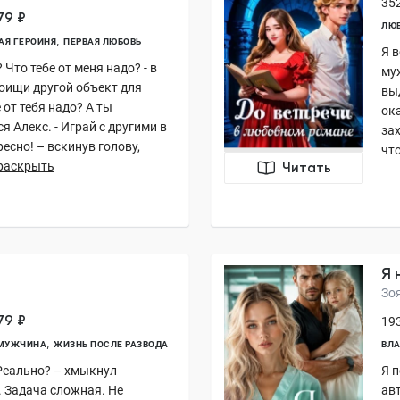
352
79 ₽
ЛЮБ
АЯ ГЕРОИНЯ
ПЕРВАЯ ЛЮБОВЬ
Я в
 Что тебе от меня надо? - в
му
оищи другой объект для
выд
 от тебя надо? А ты
ока
ся Алекс. - Играй с другими в
за
ресно! – вскинув голову,
что
раскрыть
Читать
Я 
Зо
79 ₽
193
МУЖЧИНА
ЖИЗНЬ ПОСЛЕ РАЗВОДА
ВЛА
Реально? – хмыкнул
Я 
. Задача сложная. Не
ав