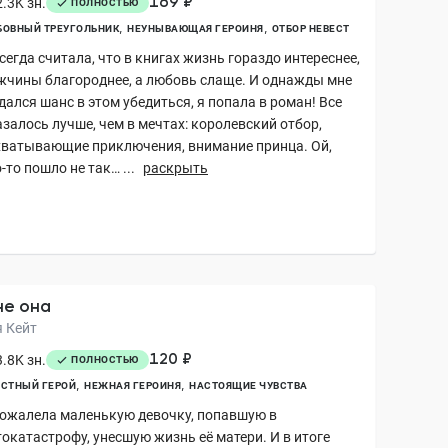
169 ₽
.3K зн.
ПОЛНОСТЬЮ
ОВНЫЙ ТРЕУГОЛЬНИК
НЕУНЫВАЮЩАЯ ГЕРОИНЯ
ОТБОР НЕВЕСТ
сегда считала, что в книгах жизнь гораздо интереснее,
жчины благороднее, а любовь слаще. И однажды мне
ался шанс в этом убедиться, я попала в роман! Все
залось лучше, чем в мечтах: королевский отбор,
хватывающие приключения, внимание принца. Ой,
-то пошло не так… ...
раскрыть
не она
я Кейт
120 ₽
.8K зн.
ПОЛНОСТЬЮ
СТНЫЙ ГЕРОЙ
НЕЖНАЯ ГЕРОИНЯ
НАСТОЯЩИЕ ЧУВСТВА
пожалела маленькую девочку, попавшую в
токатастрофу, унесшую жизнь её матери. И в итоге