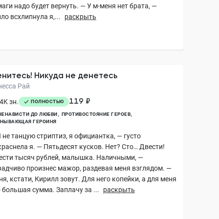
аги надо будет вернуть. — У м-меня нет брата, —
ло всхлипнула я,...
раскрыть
нитесь! Никуда не денетесь
несса Рай
119 ₽
4K зн.
ПОЛНОСТЬЮ
НЕНАВИСТИ ДО ЛЮБВИ
ПРОТИВОСТОЯНИЕ ГЕРОЕВ
УНЫВАЮЩАЯ ГЕРОИНЯ
 не танцую стриптиз, я официантка, — густо
краснела я. — Пятьдесят кусков. Нет? Сто… Двести!
ести тысяч рублей, малышка. Наличными, —
радчиво произнес мажор, раздевая меня взглядом. —
я, кстати, Кирилл зовут. Для него копейки, а для меня
 большая сумма. Заплачу за ...
раскрыть