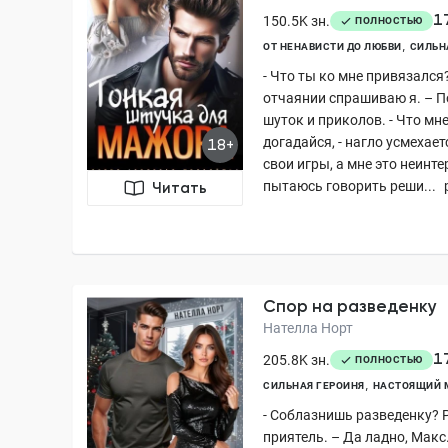
1
150.5K зн.
ПОЛНОСТЬЮ
ОТ НЕНАВИСТИ ДО ЛЮБВИ
СИЛЬН
- Что ты ко мне привязался?
отчаянии спрашиваю я. – П
шуток и приколов. - Что мне
догадайся, - нагло усмехает
18+
свои игры, а мне это неинте
пытаюсь говорить реши...
Читать
Спор на разведенку
Нателла Норт
1
205.8K зн.
ПОЛНОСТЬЮ
СИЛЬНАЯ ГЕРОИНЯ
НАСТОЯЩИЙ 
- Соблазнишь разведенку? 
приятель. – Да ладно, Макс