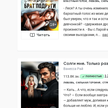
ВЛАСТНЫЙ ГЕРОЙ
ЛЮБОВЬ
СИЛЬ
- Леся? А ты очень изменил
бархатный голос из моих де
был уверен, что я так и ос
девчонкой? - сдерживая др
18+
произнести я. - Вы с Ларой
своими выходками, п...
ра
Читать
Солги мне. Только ра
Ванесса Рай
1
113.8K зн.
ПОЛНОСТЬЮ
ЛЮБОВЬ
СИЛЬНАЯ ГЕРОИНЯ
СТР
— Кать… А что, если следу
Что? — Если вообще завтра 
— добавляет муж, допивая к
больше не люблю. И, если у