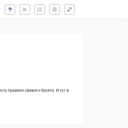
жора
уманова, Рина Стар,
есть правило свежего букета. И тут в