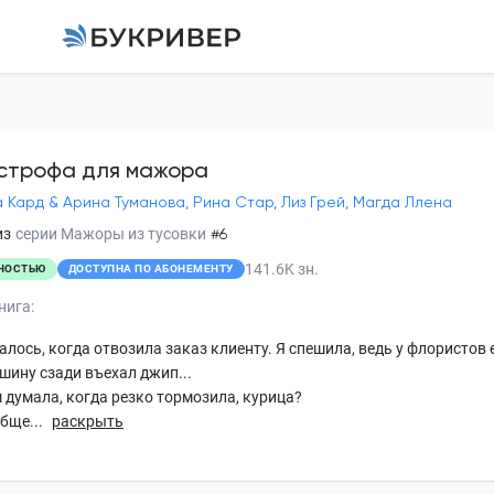
Катастрофа для ма
Селена Кард & Арина Т
Лиз Грей, Магда Ллена
строфа для мажора
 Кард & Арина Туманова, Рина Стар, Лиз Грей, Магда Ллена
Глава 1
из
серии
Мажоры из тусовки
#6
141.6K
зн.
НОСТЬЮ
ДОСТУПНА ПО АБОНЕМЕНТУ
Глава 2
нига:
Глава 3
алось, когда отвозила заказ клиенту. Я спешила, ведь у флористов 
Глава 4
ину сзади въехал джип...
м думала, когда резко тормозила, курица?
Глава 5
обще...
раскрыть
Глава 6
Глава 7