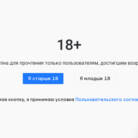
Глава 8
Глава 9
Глава 10
18+
Глава 11
Глава 12
пна для прочтения только пользователям, достигшим возр
Глава 13
Я старше 18
Я младше 18
Глава 14
Глава 15
ая кнопку, я принимаю условия
Пользовательского согл
Глава 16
Глава 17
Глава 18