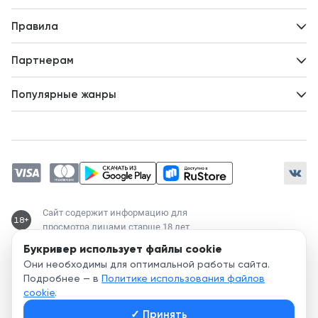
Авторам
Вопросы и ответы
Новости
Правила
Идеи для развития
Пользовательское соглашение
Партнерам
Политика конфиденциальности
Зарабатывайте с авторами
Популярные жанры
Предложения авторов
Попаданцы
Магические академии
Современный любовный роман
Любовное фэнтези
ЛитРПГ
Сайт содержит информацию для
18+
просмотра лицами старше 18 лет
Букривер использует файлы cookie
Служба поддержки:
Они необходимы для оптимальной работы сайта.
support@bookriver.ru
Подробнее — в
Политике использования файлов
cookie
.
2020-
2026
© Bookriver — литературно-издательская площадка,
✓
Принять