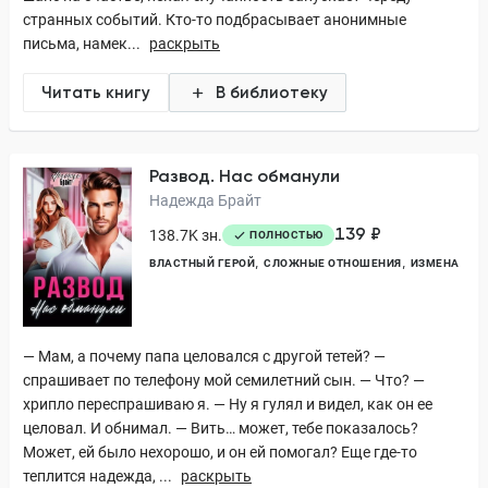
странных событий. Кто-то подбрасывает анонимные
письма, намек...
раскрыть
Читать книгу
В библиотеку
Развод. Нас обманули
Надежда Брайт
139 ₽
138.7K зн.
ПОЛНОСТЬЮ
ВЛАСТНЫЙ ГЕРОЙ
СЛОЖНЫЕ ОТНОШЕНИЯ
ИЗМЕНА
— Мам, а почему папа целовался с другой тетей? —
спрашивает по телефону мой семилетний сын. — Что? —
хрипло переспрашиваю я. — Ну я гулял и видел, как он ее
целовал. И обнимал. — Вить… может, тебе показалось?
Может, ей было нехорошо, и он ей помогал? Еще где-то
теплится надежда, ...
раскрыть