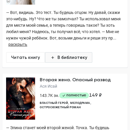
— Вот, видишь. Это тест. Ты будешь отцом. Ну давай, скажи
это-нибудь. Ну? Что же ты замолчал? Ты использовал меня
для мести моей семье, а теперь говоришь такое? Ты хоть
любил меня? Надеюсь, ты получил всё, что хотел. — Мне не
нужен чужой ребёнок. Вот, возьми деньги и реши эту пр...
раскрыть
Читать книгу
В библиотеку
Вторая жена. Опасный развод
Ася Исай
149 ₽
143.7K зн.
ПОЛНОСТЬЮ
ВЛАСТНЫЙ ГЕРОЙ
МЕЛОДРАМА
ОСТРОСЮЖЕТНЫЙ РОМАН
— Элина станет моей второй женой. Точка. Ты будешь