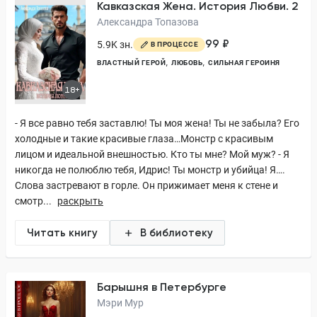
Кавказская Жена. История Любви. 2
Александра Топазова
99 ₽
5.9K зн.
В ПРОЦЕССЕ
ВЛАСТНЫЙ ГЕРОЙ
ЛЮБОВЬ
СИЛЬНАЯ ГЕРОИНЯ
18+
- Я все равно тебя заставлю! Ты моя жена! Ты не забыла? Его
холодные и такие красивые глаза…Монстр с красивым
лицом и идеальной внешностью. Кто ты мне? Мой муж? - Я
никогда не полюблю тебя, Идрис! Ты монстр и убийца! Я….
Слова застревают в горле. Он прижимает меня к стене и
смотр...
раскрыть
Читать книгу
В библиотеку
Барышня в Петербурге
Мэри Мур