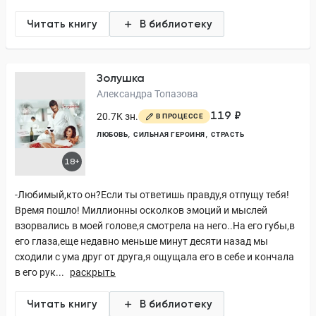
Читать книгу
В библиотеку
Золушка
Александра Топазова
119 ₽
20.7K зн.
В ПРОЦЕССЕ
ЛЮБОВЬ
СИЛЬНАЯ ГЕРОИНЯ
СТРАСТЬ
18+
-Любимый,кто он?Если ты ответишь правду,я отпущу тебя!
Время пошло! Миллионны осколков эмоций и мыслей
взорвались в моей голове,я смотрела на него..На его губы,в
его глаза,еще недавно меньше минут десяти назад мы
сходили с ума друг от друга,я ощущала его в себе и кончала
в его рук...
раскрыть
Читать книгу
В библиотеку