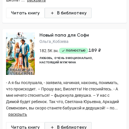
школа? ...
раскрыть
Читать книгу
В библиотеку
Новый папа для Софи
Ольга_Кобзева
189 ₽
182.5K зн.
ПОЛНОСТЬЮ
ЛЮБОВЬ
ОЧЕНЬ ЭМОЦИОНАЛЬНО
НАСТОЯЩИЙ МУЖЧИНА
- А я бы послушала, - заявила, начиная, наконец, понимать,
что происходит. – Прошу вас, Виолетта! Не стесняйтесь. - А
мне нечего стесняться! – фыркнула девушка. – У нас с
Димой будет ребенок. Так что, Светлана Юрьевна, Аркадий
Семенович, вы скоро станете бабушкой и дедушкой! – по...
раскрыть
Читать книгу
В библиотеку