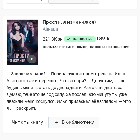
Прости, я изменил(ся)
Айнави
189 ₽
221.3K зн.
ПОЛНОСТЬЮ
СИЛЬНАЯ ГЕРОИНЯ
ЮМОР
СЛОЖНЫЕ ОТНОШЕНИЯ
18+
— Заключим пари? — Полина лукаво посмотрела на Илью. —
А вот это уже интересно… Что за пари? — Допустим, ты не
будешь меня трогать до двенадцати. А это ещё два часа.
Думаю, тебе это не под силу. За последнюю минуту ты уже
дважды меня коснулся. Илья приласкал её взглядом. — Что
я ...
раскрыть
Читать книгу
В библиотеку