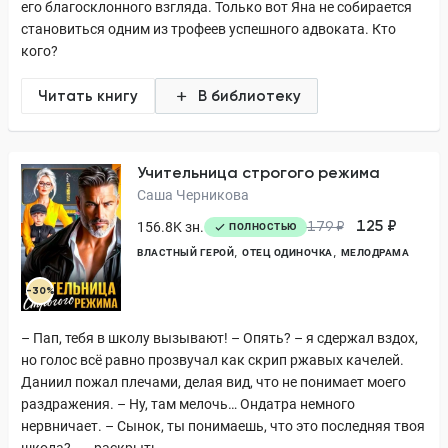
его благосклонного взгляда. Только вот Яна не собирается
становиться одним из трофеев успешного адвоката. Кто
кого?
Читать книгу
В библиотеку
Учительница строгого режима
Саша Черникова
125 ₽
156.8K зн.
179 ₽
ПОЛНОСТЬЮ
ВЛАСТНЫЙ ГЕРОЙ
ОТЕЦ ОДИНОЧКА
МЕЛОДРАМА
-30%
– Пап, тебя в школу вызывают! – Опять? – я сдержал вздох,
но голос всё равно прозвучал как скрип ржавых качелей.
Даниил пожал плечами, делая вид, что не понимает моего
раздражения. – Ну, там мелочь… Ондатра немного
нервничает. – Сынок, ты понимаешь, что это последняя твоя