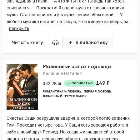
заглядывая в глаза. — А что ж ты так? Ты ведь так хотел, —
съязвила я. — Прекрати! Я вздрогнула от грозного крика
мужа. Стас склонился и уткнулся своим лбом в мой. — У
любого мужика встанет на такую, — он кивнул на дверь, за...
раскрыть
Читать книгу
В библиотеку
Малиновый запах надежды
Калинина Наталья
149 ₽
382.2K зн.
ПОЛНОСТЬЮ
РОМАНТИКА И ЛЮБОВЬ
ПЕРВАЯ ЛЮБОВЬ
ЛЮБОВНЫЙ ТРЕУГОЛЬНИК
Счастье Саши разрушила авария, в которой погиб ее жених
Тим. Проходит четыре года. У Саши есть хорошая работа и
заботливый друг Леонид. Но когда жизнь дает ей второй
шанс на счастье, некая случайность запускает череду