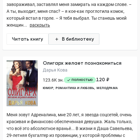
завораживал, заставлял меня замирать на каждом слове. –
А ты, выходит, меня спас? – я кое-как проглотила комок,
который встал в горле. – Я тебя выбрал. Ты станешь моей
женщин...
раскрыть
Читать книгу
В библиотеку
Олигарх желает познакомиться
Дарья Кова
120 ₽
123.6K зн.
ПОЛНОСТЬЮ
ЮМОР
РОМАНТИКА И ЛЮБОВЬ
МЕЛОДРАМА
Меня зовут Адреналина, мне 20 лет, я звезда соцсетей, очень
красивая и финансово обеспеченная девушка. Жаль только,
что всё это абсолютное враньё... В жизни я Даша Савельева,
29-летняя бухгалтер из провинции, у которой проблемы с