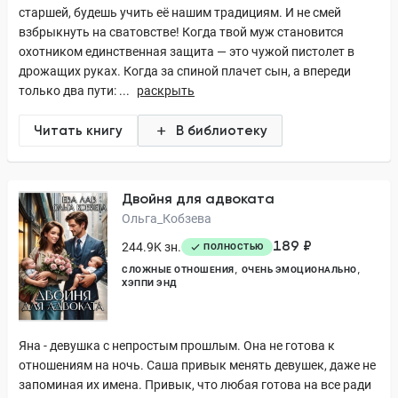
старшей, будешь учить её нашим традициям. И не смей
взбрыкнуть на сватовстве! Когда твой муж становится
охотником единственная защита — это чужой пистолет в
дрожащих руках. Когда за спиной плачет сын, а впереди
только два пути: ...
раскрыть
Читать книгу
В библиотеку
Двойня для адвоката
Ольга_Кобзева
189 ₽
244.9K зн.
ПОЛНОСТЬЮ
СЛОЖНЫЕ ОТНОШЕНИЯ
ОЧЕНЬ ЭМОЦИОНАЛЬНО
ХЭППИ ЭНД
Яна - девушка с непростым прошлым. Она не готова к
отношениям на ночь. Саша привык менять девушек, даже не
запоминая их имена. Привык, что любая готова на все ради