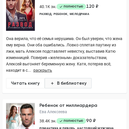
120 ₽
40.1K зн.
ПОЛНОСТЬЮ
РАЗВОД
РЕБЕНОК
МЕЛОДРАМА
Она верила, что её семья нерушима. Он был уверен, что жена
ему верна. Они оба ошибались. Ловко сплетая паутину из
лжи, мать Алексея подставляет невестку, выставив Катю
изменницей. Поверив «железным» доказательствам,
Алексей выгоняет беременную жену. Катя, потеряв всё,
находит в с...
раскрыть
Читать книгу
В библиотеку
Ребенок от миллиардера
Ева Алексеева
90 ₽
38.4K зн.
ПОЛНОСТЬЮ
РОМАНТИКА И ЛЮБОВЬ
НАСТОЯЩИЙ МУЖЧИНА