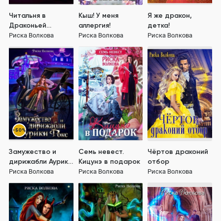
Читальня в
Кыш! У меня
Я же дракон,
Драконьей
аллергия!
детка!
слободе, или
Риска Волкова
Риска Волкова
Риска Волкова
Ловите мышь!
-50%
Замужество и
Семь невест.
Чёртов драконий
дирижабли Аурики
Кицунэ в подарок
отбор
Фокс
Риска Волкова
Риска Волкова
Риска Волкова