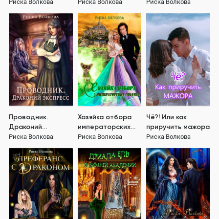
Риска Волкова
Риска Волкова
Риска Волкова
Проводник.
Хозяйка отбора
Чё?! Или как
Драконий
императорских
приручить мажора
экспресс
собачек
Риска Волкова
Риска Волкова
Риска Волкова