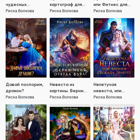
чудесных
картограф для
или Фитнес для
предметов.
попаданки
принцессы
Риска Волкова
Риска Волкова
Риска Волкова
Драконам -
закрыто!
Давай поспорим,
Невеста из
Нелетучая
дракон?
картины. Верни
невеста, или
меня откуда взял!
Аревзея сбежала,
Риска Волкова
Риска Волкова
Риска Волкова
дракон!