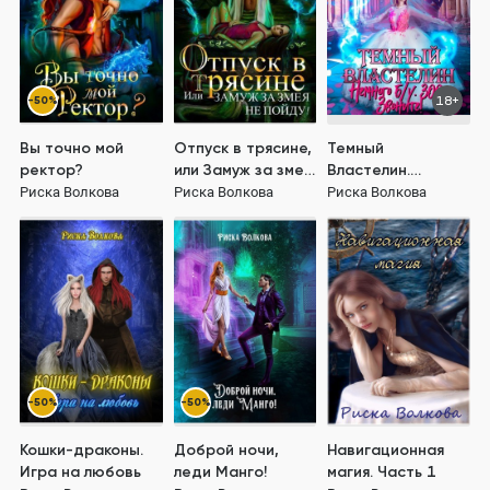
-50%
18+
Вы точно мой
Отпуск в трясине,
Темный
ректор?
или Замуж за змея
Властелин.
не пойду!
Немного б/у. 300р.
Риска Волкова
Риска Волкова
Риска Волкова
Звоните!
-50%
-50%
Кошки-драконы.
Доброй ночи,
Навигационная
Игра на любовь
леди Манго!
магия. Часть 1