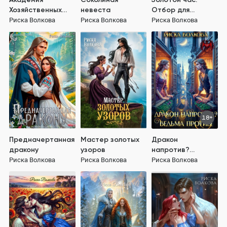
Хозяйственных
невеста
Отбор для
ведьм, или
аллатри
Риска Волкова
Риска Волкова
Риска Волкова
Осенний отбор
для генерала
18+
Предначертанная
Мастер золотых
Дракон
дракону
узоров
напротив?
Ведьма - против!
Риска Волкова
Риска Волкова
Риска Волкова