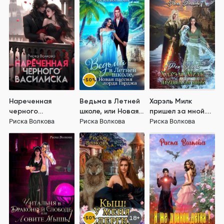
-50%
Нареченная
Ведьма в Летней
Харэль Милк
черного
школе, или Новая
пришел за мной.
василиска
пассия лорда
Фея Воды
Риска Волкова
Риска Волкова
Риска Волкова
Гарджа
-50%
18+