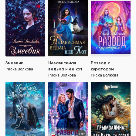
Змеевик
Независимая
Развод с
ведьма и ее кот
куратором
Риска Волкова
Риска Волкова
Риска Волкова
18+