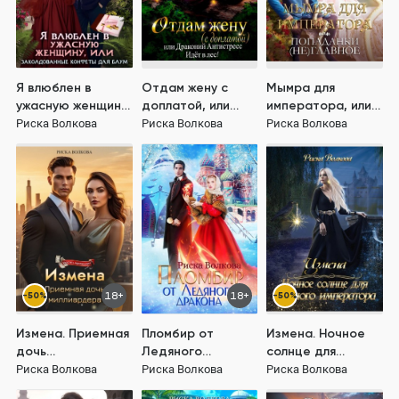
Я влюблен в
Отдам жену с
Мымра для
ужасную женщину,
доплатой, или
императора, или
или
Драконий
Попаданки (не)
Риска Волкова
Риска Волкова
Риска Волкова
Заколдованные
антистресс идет
главное
конфеты Блум
в лес!
-50%
18+
18+
-50%
Измена. Приемная
Пломбир от
Измена. Ночное
дочь
Ледяного
солнце для
миллиардера
дракона
Лунного
Риска Волкова
Риска Волкова
Риска Волкова
императора