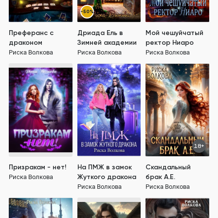
-50%
Преферанс с
Дриада Ель в
Мой чешуйчатый
драконом
Зимней академии
ректор Ниаро
Риска Волкова
Риска Волкова
Риска Волкова
18+
Призракам - нет!
На ПМЖ в замок
Скандальный
Жуткого дракона
брак А.Е.
Риска Волкова
Риска Волкова
Риска Волкова