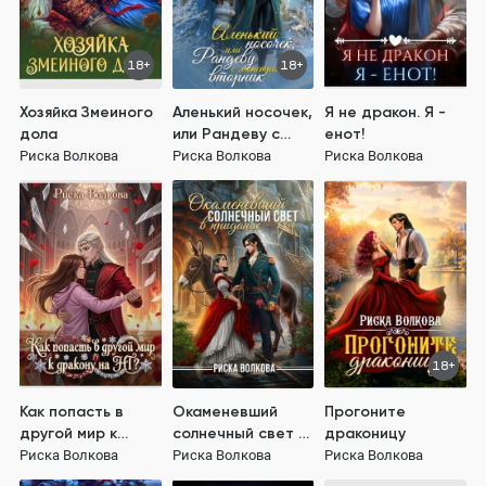
18+
18+
Хозяйка Змеиного
Аленький носочек,
Я не дракон. Я -
дола
или Рандеву с
енот!
монстром во
Риска Волкова
Риска Волкова
Риска Волкова
вторник
18+
Как попасть в
Окаменевший
Прогоните
другой мир к
солнечный свет в
драконицу
дракону на НГ?
приданое
Риска Волкова
Риска Волкова
Риска Волкова