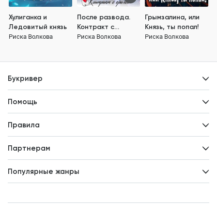
Хулиганка и
После развода.
Грымзалина, или
Ледовитый князь
Контракт с
Князь, ты попал!
врагом
Риска Волкова
Риска Волкова
Риска Волкова
Букривер
Контакты
Помощь
Авторам
Вопросы и ответы
Новости
Правила
Идеи для развития
Пользовательское соглашение
Партнерам
Политика конфиденциальности
Зарабатывайте с авторами
Популярные жанры
Предложения авторов
Попаданцы
Магические академии