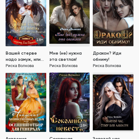
18+
Вашей стерве
Мне (не) нужна
Дракон? Иди
надо замуж, или
эта светлая!
обниму!
Ужасное убийство
Риска Волкова
Риска Волкова
Риска Волкова
Грыззи!
18+
Академия
Соколиная
Золотой час.