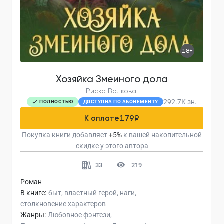
18+
Хозяйка Змеиного дола
Риска Волкова
292.7K
зн.
ПОЛНОСТЬЮ
ДОСТУПНА ПО АБОНЕМЕНТУ
К оплате
179
₽
Покупка книги добавляет
+
5
%
к вашей накопительной
скидке у этого автора
33
219
Роман
В книге:
быт
властный герой
наги
столкновение характеров
Жанры:
Любовное фэнтези