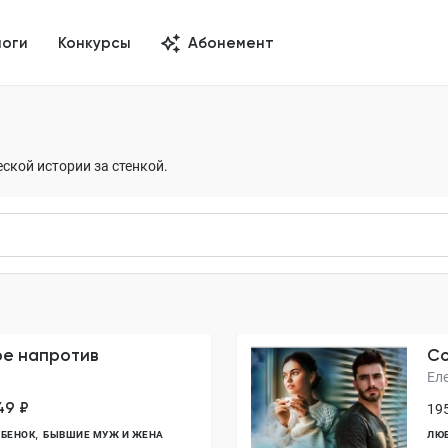
логи
Конкурсы
Абонемент
ской истории за стенкой.
ре напротив
Со
Ел
49 ₽
195
ЕБЕНОК
БЫВШИЕ МУЖ И ЖЕНА
ЛЮ