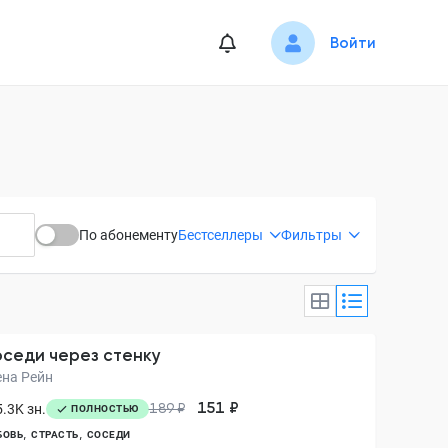
Войти
По абонементу
Бестселлеры
Фильтры
седи через стенку
ена Рейн
151 ₽
.3K зн.
189 ₽
ПОЛНОСТЬЮ
БОВЬ
СТРАСТЬ
СОСЕДИ