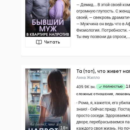
— Демид... В этой своей к
огромную глупость. С женщ
своей, — свекровь драмати
— Мужчина он ведь что в А
Физиология. Потребности. 
Ты ему позвони да спроси,..
Читать
Та (тот), что живет н
Анна Жилло
1
409.9K зн.
ПОЛНОСТЬЮ
СЛОЖНЫЕ ОТНОШЕНИЯ
ЛЮБОВНЫ
- Рома, я, кажется, его убила
знаю! - Сейчас приду. Пост
просто соседи. Здороваемся
дворе, перебрасываемся па
18+
каждого своя жизнь. Но по