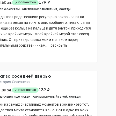
179 ₽
.6K зн.
ПОЛНОСТЬЮ
Р И САРКАЗМ
ФИКТИВНЫЕ ОТНОШЕНИЯ
СОСЕДИ
гда твои родственники регулярно показывают на
ики, намекая на то, что они, вообще-то, тикают, а ты
 еще без кольца на пальце и дитя внутри, приходится
ти на крайние меры. Моей крайней мерой стал сосед-
бник. Он прикидывается моим женихом перед
ительными родственникам...
раскрыть
аг за соседней дверью
ктория Селезнева
139 ₽
.8K зн.
ПОЛНОСТЬЮ
НЕНАВИСТИ ДО ЛЮБВИ
ХАРИЗМАТИЧНЫЙ ГЕРОЙ
СОСЕДИ
н из самых счастливых моментов в жизни - это тот,
да твоя мечта становится явью. Вот и одно из моих
етных желаний - собственная квартира - сбылось! Но,