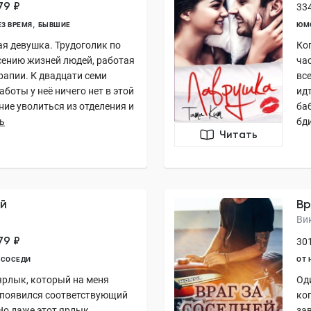
79 ₽
334
ЕЗ ВРЕМЯ
БЫВШИЕ
ЮМО
ая девушка. Трудоголик по
Ко
асению жизней людей, работая
час
рапии. К двадцати семи
все
аботы у неё ничего нет в этой
ид
ние уволиться из отделения и
ба
ь
бд
Читать
ый
Вр
Ви
79 ₽
301
СОСЕДИ
ОТ 
 ярлык, который на меня
Оди
е появился соответствующий
ког
Но даже этот ярлык
зав