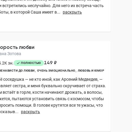
и встретились неслучайно. Для него их встреча часть
оты, в которой Саша имеет в...
раскрыть
орость любви
ана Зотова
149 ₽
.2K зн.
ПОЛНОСТЬЮ
НЕНАВИСТИ ДО ЛЮБВИ
ОЧЕНЬ ЭМОЦИОНАЛЬНО
ЛЮБОВЬ И ЮМОР
ё соседушка — не кто иной, как Арсений Медведев, —
вляет сестра, и меня буквально скручивает от страха.
 встаёт в горле, кости начинают дрожать, а волосы,
жется, пытаются установить связь с космосом, чтобы
росить помощи. В голове крутятся все те ужасы, что
сказыв...
раскрыть