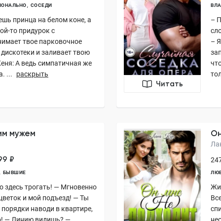
ОНАЛЬНО
СОСЕДИ
ВЛА
ешь принца на белом коне, а
– 
ой-то придурок с
сл
нимает твое парковочное
– Я
 дискотеки и заливает твою
зап
Женя: А ведь симпатичная же
чт
 ...
раскрыть
тол
Читать
им мужем
Он
Ла
99 ₽
247
БЫВШИЕ
ЛЮ
о здесь трогать! — Мгновенно
Жи
цветок и мой подъезд! — Ты
Вс
 порядки наводи в квартире,
спи
о! — Линию видишь? —
не