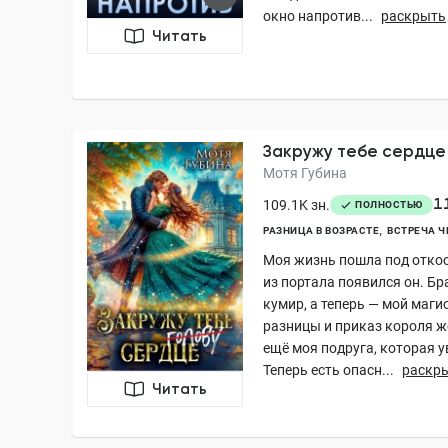
окно напротив...
раскрыть
Читать
Закружу тебе сердце
Мотя Губина
1
109.1K зн.
ПОЛНОСТЬЮ
РАЗНИЦА В ВОЗРАСТЕ
ВСТРЕЧА Ч
Моя жизнь пошла под откос
из портала появился он. Бр
кумир, а теперь — мой маги
разницы и приказ короля же
ещё моя подруга, которая ув
Теперь есть опасн...
раскр
Читать