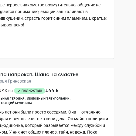
ше первое знакомство возмутительно, общение не
ддается пониманию, эмоции зашкаливают в
едвкушении, страсть горит синим пламенем. Вкратце:
рывоопасно!
па напрокат. Шанс на счастье
рья Гриневская
144 ₽
.9K зн.
ПОЛНОСТЬЮ
ЬНАЯ ГЕРОИНЯ
ЛЮБОВНЫЙ ТРЕУГОЛЬНИК
СТОЯЩИЙ МУЖЧИНА
мь лет они были просто соседями. Она — отчаянно
рая и вечно лезет не в свои дела. Он майор полиции и
ец-одиночка, который разрывается между службой и
ом. У них нет общих планов, тайн, надежд. Пока