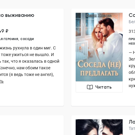
по выживанию
Со
Бе
49 ₽
313
АЯ ГЕРОИНЯ
СОСЕДИ
ПРО
НЕ
изнь рухнула в один миг. С
— 
 тоже ужиться не вышло. И
Зе
 так, что я оказалась в одной
кр
Конечно, нам обоим такое
обл
тся (я ведь тоже не ангел),
кр
ть
нуж
Читать
Л
Та