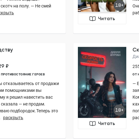
18+
скотч на полу. — Не смей
Он
скрыть
раб
Читать
дству
Ск
Ди
29 ₽
255
ПРОТИВОСТОЯНИЕ ГЕРОЕВ
ОТ 
вы отказываетесь от продажи
— Е
ими помощниками вы
зая
ому я решил навестить вас
Ком
Я сказала — не продам.
ка
18+
гиваю подбородок.Теперь это
поп
.
раскрыть
рас
Читать