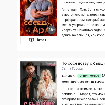
ОТ НЕНАВИСТИ ДО ЛЮБВИ
ЭМОЦИ
Аннотация: Оля: Вот так жд
вместо него появляется как
перфоратором, который за
место, устраивает по ночам
18+
квартиру. Ненавижу гада! 
девка, но злющая, как кобра.
Читать
По соседству с бывш
Саяна Горская
1
423.4K зн.
ПОЛНОСТЬЮ
ЮМОР
ПРОТИВОСТОЯНИЕ ГЕРОЕВ
— Ты права не имеешь что-т
вскипаю. — Марат, это мой 
его приватизировала? Свои
а это — общественное мест