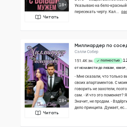
18+
Указываю на бело-красный 
пересекать черту. Кал...
ра
Читать
Миллиардер по сосе
Сэлли Собер
1
151.4K зн.
ПОЛНОСТЬЮ
ОТ НЕНАВИСТИ ДО ЛЮБВИ
ЮМОР
- Мне сказали, что только 
своих апартаментов. С мо
говорить не захотели, поэт
сам. - И что это поменяет? 
18+
Значит, не продам. - Вздёр
дело принципа. Думает, ес..
Читать