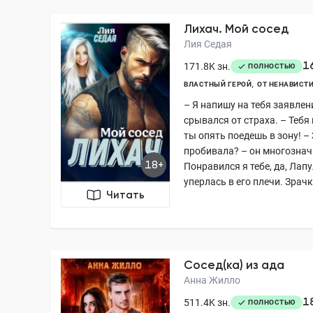
Лихач. Мой сосед
Лия Седая
1
171.8K зн.
ПОЛНОСТЬЮ
ВЛАСТНЫЙ ГЕРОЙ
ОТ НЕНАВИСТИ
– Я напишу на тебя заявлени
срывался от страха. – Тебя
ты опять поедешь в зону! –
пробивала? – он многознач
18+
Понравился я тебе, да, Лапу
уперлась в его плечи. Зрачк.
Читать
Сосед(ка) из ада
Анна Жилло
1
511.4K зн.
ПОЛНОСТЬЮ