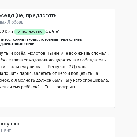
седа (не) предлагать
лых Любовь
169 ₽
.3K зн.
ПОЛНОСТЬЮ
ТИВОСТОЯНИЕ ГЕРОЕВ
ЛЮБОВНЫЙ ТРЕУГОЛЬНИК
ОДНОЗНАЧНЫЕ ГЕРОИ
Ну ты и козёл, Молотов! Ты же мне всю жизнь сломал…
лёные глаза самодовольно щурятся, а их обладатель
утит пальцем у виска: — Рехнулась? Думала
апошить парня, залететь от него и подцепить на
ючок, а я молчать должен был? Ты у него спрашивала,
ен ли ему ребёнок? — Ты...
раскрыть
аврушка
та Кит