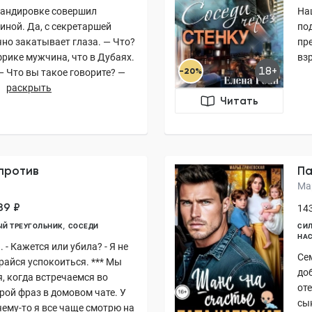
омандировке совершил
На
иной. Да, с секретаршей
по
чно закатывает глаза. — Что?
пр
фрике мужчина, что в Дубаях.
вз
18+
-20%
— Что вы такое говорите? —
.
раскрыть
Читать
апротив
Па
Ма
89 ₽
143
Й ТРЕУГОЛЬНИК
СОСЕДИ
СИЛ
НА
. - Кажется или убила? - Я не
Се
арайся успокоиться. *** Мы
доб
, когда встречаемся во
от
рой фраз в домовом чате. У
сын
чему-то я все чаще смотрю на