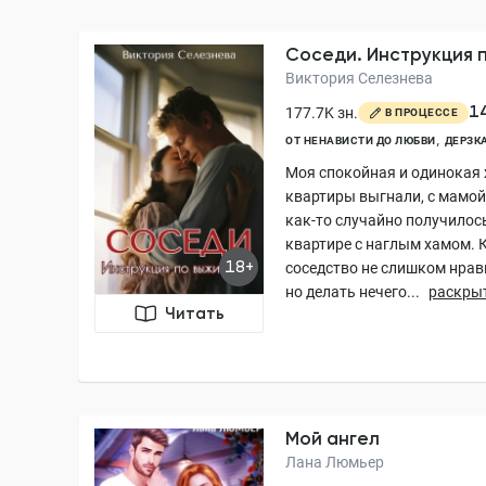
Соседи. Инструкция 
Виктория Селезнева
1
177.7K зн.
В ПРОЦЕССЕ
ОТ НЕНАВИСТИ ДО ЛЮБВИ
ДЕРЗК
Моя спокойная и одинокая ж
квартиры выгнали, с мамой
как-то случайно получилось
квартире с наглым хамом. 
18+
соседство не слишком нрави
но делать нечего...
раскры
Читать
Мой ангел
Лана Люмьер