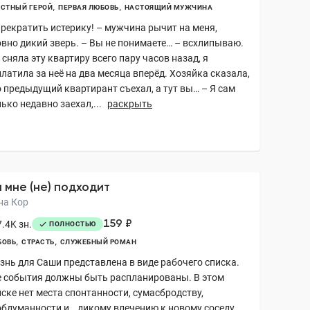
СТНЫЙ ГЕРОЙ
ПЕРВАЯ ЛЮБОВЬ
НАСТОЯЩИЙ МУЖЧИНА
Прекратить истерику! – мужчина рычит на меня,
овно дикий зверь. – Вы не понимаете… – всхлипываю.
 сняла эту квартиру всего пару часов назад, я
латила за неё на два месяца вперёд. Хозяйка сказала,
о предыдущий квартирант съехал, а тут вы… – Я сам
ько недавно заехал,...
раскрыть
 мне (не) подходит
на Кор
159 ₽
.4K зн.
ПОЛНОСТЬЮ
БОВЬ
СТРАСТЬ
СЛУЖЕБНЫЙ РОМАН
знь для Саши представлена в виде рабочего списка.
е события должны быть распланированы. В этом
ске нет места спонтанности, сумасбродству,
обдуманности и… дикому влечению к новому соседу.