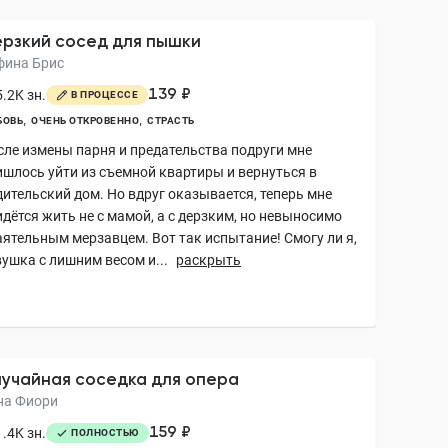
рзкий сосед для пышки
фина Брис
139 ₽
.2K зн.
В ПРОЦЕССЕ
БОВЬ
ОЧЕНЬ ОТКРОВЕННО
СТРАСТЬ
сле измены парня и предательства подруги мне
ишлось уйти из съемной квартиры и вернуться в
дительский дом. Но вдруг оказывается, теперь мне
дётся жить не с мамой, а с дерзким, но невыносимо
аятельным мерзавцем. Вот так испытание! Смогу ли я,
ушка с лишним весом и...
раскрыть
учайная соседка для опера
на Фиори
159 ₽
.4K зн.
ПОЛНОСТЬЮ