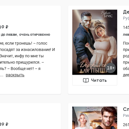
Де
Ру
69 ₽
145
 ДО ЛЮБВИ
ОЧЕНЬ ОТКРОВЕННО
ЛЮ
е, если тронешь! – голос
По
 посадят за изнасилование! И
пр
 Значит, инфу по мне ты
ро
ительно прищурился. –
при
18+
ль? – Вообще нет! – я
об
..
раскрыть
дев
Читать
Сл
Ри
89 ₽
261