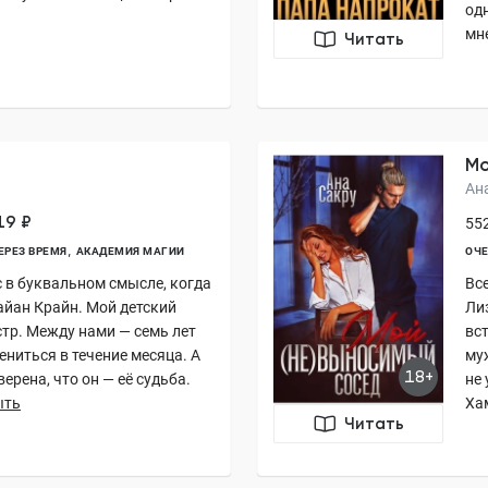
од
мне
Читать
Мо
Ан
19 ₽
552
ЕРЕЗ ВРЕМЯ
АКАДЕМИЯ МАГИИ
ОЧЕ
 в буквальном смысле, когда
Вс
айан Крайн. Мой детский
Ли
стр. Между нами — семь лет
вс
ниться в течение месяца. А
муж
18+
ерена, что он — её судьба.
не 
ыть
Хам
Читать