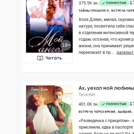
1
375.5K зн.
ПОЛНОСТЬЮ
ТАЙНЫ ПРОШЛОГО
ВСТРЕЧА ЧЕР
Хлоя Дэвис, милая, скромн
натуре, посвятила себя сп
в отделении интенсивной те
годам, осознав, что кроме р
18+
жизни, она принимает реше
переезжает в пр...
раскрыт
Читать
Ах, уехал мой любим
Тата Кит
1
401.0K зн.
ПОЛНОСТЬЮ
ВСТРЕЧА ЧЕРЕЗ ВРЕМЯ
БЫВШИЕ
«Разведенка с прицепом» -
приклеили, едва в паспорт
штамп. Больно ли это? Да. 