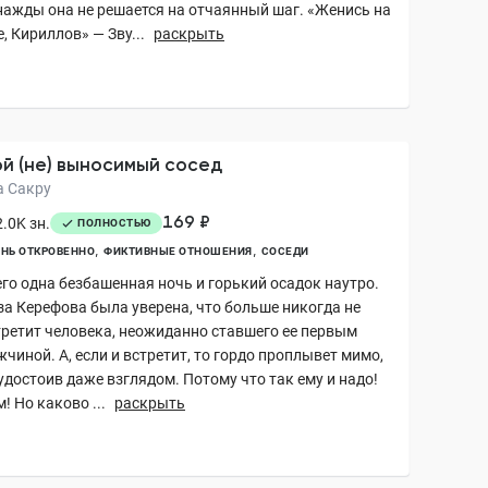
нажды она не решается на отчаянный шаг. «Женись на
, Кириллов» — Зву...
раскрыть
й (не) выносимый сосед
а Сакру
169 ₽
.0K зн.
ПОЛНОСТЬЮ
НЬ ОТКРОВЕННО
ФИКТИВНЫЕ ОТНОШЕНИЯ
СОСЕДИ
его одна безбашенная ночь и горький осадок наутро.
за Керефова была уверена, что больше никогда не
третит человека, неожиданно ставшего ее первым
чиной. А, если и встретит, то гордо проплывет мимо,
удостоив даже взглядом. Потому что так ему и надо!
! Но каково ...
раскрыть