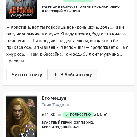
РАЗНИЦА В ВОЗРАСТЕ
ОЧЕНЬ ЭМОЦИОНАЛЬНО
НАСТОЯЩИЙ МУЖЧИНА
— Кристина, вот ты говоришь все «дочь, дочь, дочь…» и ни
разу не упомянула о муже. Я веду плечом, будто это ничего
не значит. — Ты каждый раз дергаешься, когда я к тебе
прикасаюсь. И ты знаешь, я вспомнил! — продолжает он, а я
хмурюсь. — Там, в бассейне. Там ведь был он? Мужчина ...
раскрыть
Читать книгу
В библиотеку
Его чешуя
Тина Тандава
200 ₽
611.8K зн.
ПОЛНОСТЬЮ
ВЛАСТНЫЙ ГЕРОЙ
ХЭППИ ЭНД
БОСС И ПОДЧИНЁННАЯ
18+