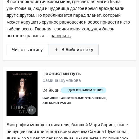
В постапокалиптическом мире, где светлая магия была
уничтожена, люди и чудовища долгое время враждовали
друг с другом. Но приближается парад планет, который
может нарушить хрупкое равновесие и вовсе привести к его
гибели всего. Главная героиня юная колдунья Элеон
пытается разыска...
раскрыть
Читать книгу
В библиотеку
Тернистый путь
Самина Шумякова
24.9K зн.
ДЛЯ ОЗНАКОМЛЕНИЯ
НАСИЛИЕ
АБЬЮЗИВНЫЕ ОТНОШЕНИЯ
АВТОБИОГРАФИЯ
18+
Биография молодого писателя, бывшей Мэри Спринг, ныне
пишущей свои книги под своим именем Самина Шумякова.
Жизнь до 24 лет от первого лица. Вы узнаете, что пришлось