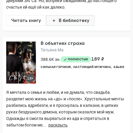
дверями ЗАГСа. Но, вопреки ожиданиям, до настоящего
счастья ей ещё ой как далеко.
Читать книгу
В библиотеку
В объятиях страха
Татьяна Ма
189 ₽
388.6K зн.
ПОЛНОСТЬЮ
СИЛЬНАЯ ГЕРОИНЯ
НАСТОЯЩИЙ МУЖЧИНА
АБЬЮЗ
18+
Я мечтала о семье и любви, и не думала, что свадьба
разделит мою жизнь на «до» и «после». Хрустальные мечты
разбились вдребезги, и я проснулась в капкане, в цепких
руках бездушного демона, которым оказался мой муж.
Однажды я смогла вырваться из ада и спрятаться в
забытом богом ме...
раскрыть