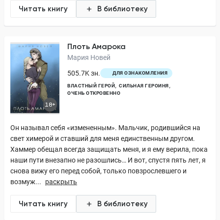
Читать книгу
В библиотеку
Плоть Амарока
Мария Новей
505.7K зн.
ДЛЯ ОЗНАКОМЛЕНИЯ
ВЛАСТНЫЙ ГЕРОЙ
СИЛЬНАЯ ГЕРОИНЯ
ОЧЕНЬ ОТКРОВЕННО
18+
Он называл себя «измененным». Мальчик, родившийся на
свет химерой и ставший для меня единственным другом.
Хаммер обещал всегда защищать меня, и я ему верила, пока
наши пути внезапно не разошлись… И вот, спустя пять лет, я
снова вижу его перед собой, только повзрослевшего и
возмуж...
раскрыть
Читать книгу
В библиотеку