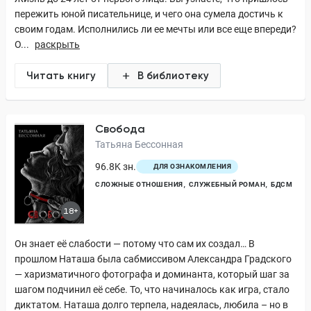
пережить юной писательнице, и чего она сумела достичь к
своим годам. Исполнились ли ее мечты или все еще впереди?
О...
раскрыть
Читать книгу
В библиотеку
Свобода
Татьяна Бессонная
96.8K зн.
ДЛЯ ОЗНАКОМЛЕНИЯ
СЛОЖНЫЕ ОТНОШЕНИЯ
СЛУЖЕБНЫЙ РОМАН
БДСМ
18+
Он знает её слабости — потому что сам их создал… В
прошлом Наташа была сабмиссивом Александра Градского
— харизматичного фотографа и доминанта, который шаг за
шагом подчинил её себе. То, что начиналось как игра, стало
диктатом. Наташа долго терпела, надеялась, любила – но в