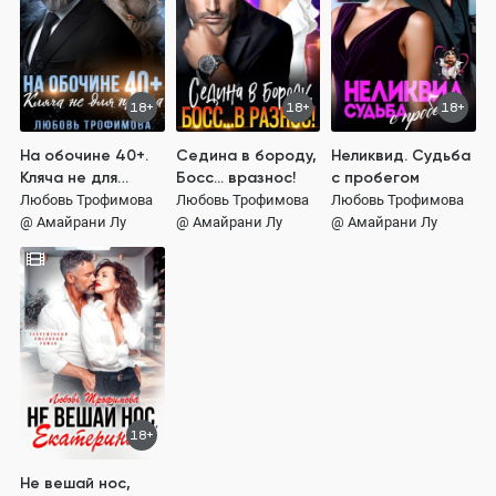
18+
18+
18+
На обочине 40+.
Седина в бороду,
Неликвид. Судьба
Кляча не для
Босс... вразнос!
с пробегом
принца
Любовь Трофимова
Любовь Трофимова
Любовь Трофимова
@ Амайрани Лу
@ Амайрани Лу
@ Амайрани Лу
18+
Не вешай нос,