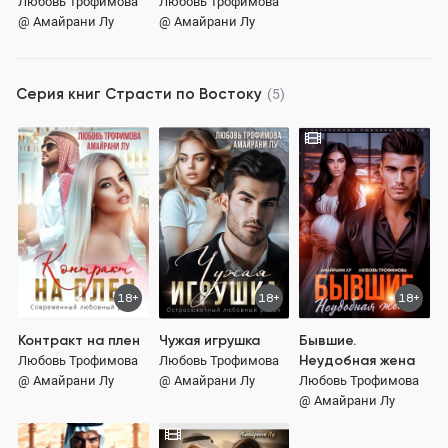
Любовь Трофимова
Любовь Трофимова
@ Амайрани Лу
@ Амайрани Лу
Серия книг
Страсти по Востоку
(5)
18+
18+
18+
Контракт на плен
Чужая игрушка
Бывшие.
Неудобная жена
Любовь Трофимова
Любовь Трофимова
@ Амайрани Лу
@ Амайрани Лу
Любовь Трофимова
@ Амайрани Лу