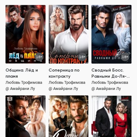
18+
18+
18+
Община. Лёд и
Соперница по
Сводный Босс.
пламя
контракту
Равными До-Ля-
Ми
Любовь Трофимова
Любовь Трофимова
Любовь Трофимова
@ Амайрани Лу
@ Амайрани Лу
@ Амайрани Лу