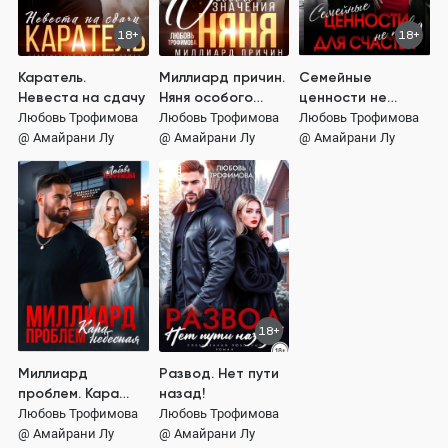
18+
18+
Каратель.
Миллиард причин.
Семейные
Невеста на сдачу
Няня особого
ценности не
значения
повод для
Любовь Трофимова
Любовь Трофимова
Любовь Трофимова
счастья
@ Амайрани Лу
@ Амайрани Лу
@ Амайрани Лу
18+
Миллиард
Развод. Нет пути
проблем. Кара
назад!
небесная
Любовь Трофимова
Любовь Трофимова
@ Амайрани Лу
@ Амайрани Лу