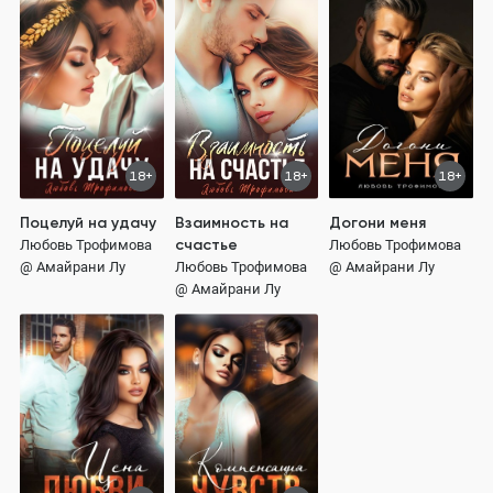
18+
18+
18+
Поцелуй на удачу
Взаимность на
Догони меня
счастье
Любовь Трофимова
Любовь Трофимова
@ Амайрани Лу
Любовь Трофимова
@ Амайрани Лу
@ Амайрани Лу