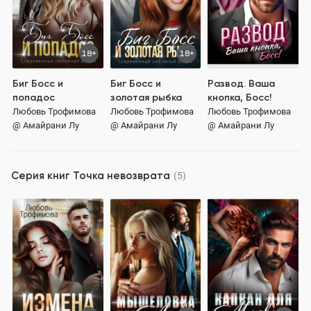
18+
18+
Биг Босс и
Биг Босс и
Развод. Ваша
попадос
золотая рыбка
кнопка, Босс!
Любовь Трофимова
Любовь Трофимова
Любовь Трофимова
@ Амайрани Лу
@ Амайрани Лу
@ Амайрани Лу
Серия книг
Точка невозврата
(5)