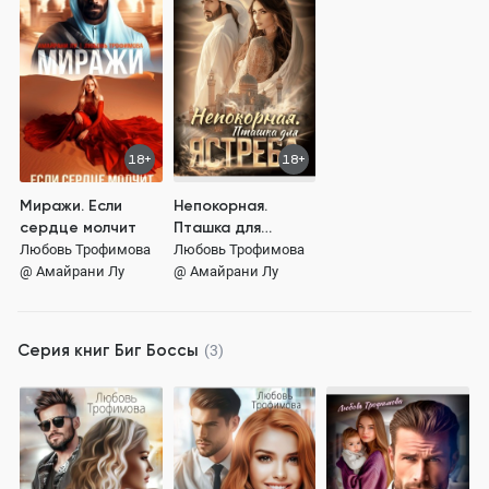
18+
18+
Миражи. Если
Непокорная.
сердце молчит
Пташка для
Ястреба
Любовь Трофимова
Любовь Трофимова
@ Амайрани Лу
@ Амайрани Лу
Серия книг
Биг Боссы
(3)