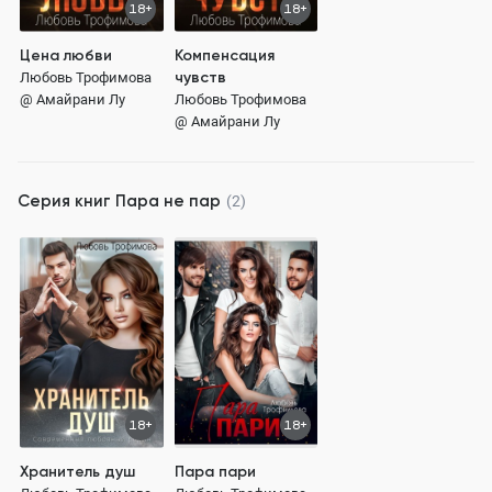
18+
18+
Цена любви
Компенсация
чувств
Любовь Трофимова
@ Амайрани Лу
Любовь Трофимова
@ Амайрани Лу
Серия книг
Пара не пар
(2)
18+
18+
Хранитель душ
Пара пари