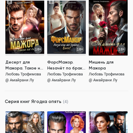
18+
18+
18+
Десерт для
ФорсМажор.
Мишень для
Мажора. Такое не
Незачёт по браку,
Мажора
ем!
Босс!
Любовь Трофимова
Любовь Трофимова
Любовь Трофимова
@ Амайрани Лу
@ Амайрани Лу
@ Амайрани Лу
Серия книг
Ягодка опять
(4)