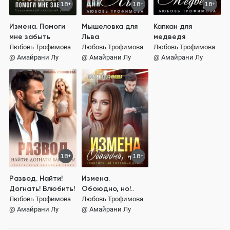
18+
18+
18+
Измена. Помоги
Мышеловка для
Капкан для
мне забыть
Льва
медведя
Любовь Трофимова
Любовь Трофимова
Любовь Трофимова
@ Амайрани Лу
@ Амайрани Лу
@ Амайрани Лу
18+
18+
Развод. Найти!
Измена.
Догнать! Влюбить!
Обоюдно, но!..
Любовь Трофимова
Любовь Трофимова
@ Амайрани Лу
@ Амайрани Лу