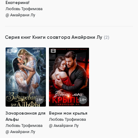
Екатерина!
Любовь Трофимова
@ Амайрани Лу
Серия книг
Книги соавтора Амайрани Лу
(2)
18+
18+
Зачарованная для
Верни мои крылья
Альфы
Любовь Трофимова
Любовь Трофимова
@ Амайрани Лу
@ Амайрани Лу