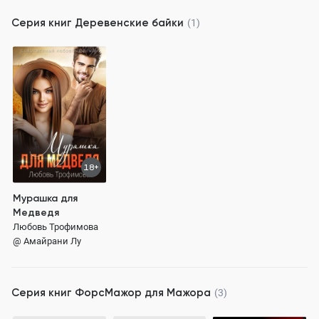
Серия книг
Деревенские байки
(1)
18+
Мурашка для
Медведя
Любовь Трофимова
@ Амайрани Лу
Серия книг
ФорсМажор для Мажора
(3)