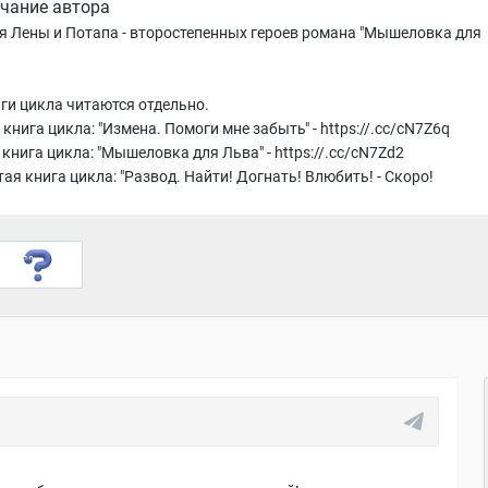
чание автора
я Лены и Потапа - второстепенных героев романа "Мышеловка для
иги цикла читаются отдельно.
книга цикла: "Измена. Помоги мне забыть" - https://.cc/cN7Z6q
книга цикла: "Мышеловка для Льва" - https://.cc/cN7Zd2
ая книга цикла: "Развод. Найти! Догнать! Влюбить! - Скоро!