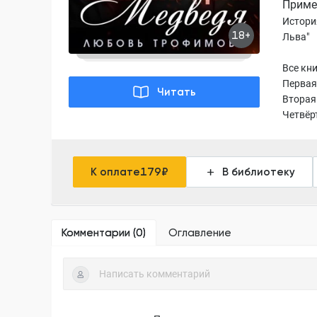
Приме
Истори
18+
Льва"
Все кн
Первая 
Читать
Вторая 
Четвёрт
К оплате
179
₽
В библиотеку
Комментарии (
0
)
Оглавление