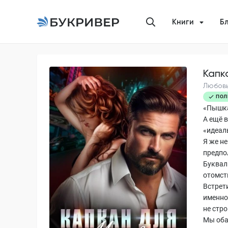
Книги
Б
Капк
Любовь
ПОЛ
«Пышка
А ещё 
«идеал
Я же н
предпо
Буквал
отомсти
Встрет
именно 
не стро
Мы оба 