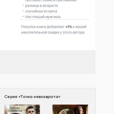
противостояние и притяжение
разница в возрасте
случайная встреча
Настоящий мужчина
Покупка книги добавляет
+
5
%
к вашей
накопительной скидке у этого автора
Серия
«
Точка невозврата
»