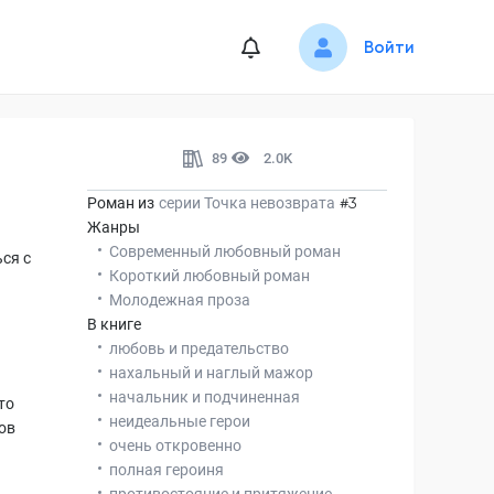
Войти
89
2.0K
Роман из
серии
Точка невозврата
#3
Жанры
Современный любовный роман
ся с
Короткий любовный роман
Молодежная проза
В книге
любовь и предательство
нахальный и наглый мажор
начальник и подчиненная
то
неидеальные герои
ов
очень откровенно
полная героиня