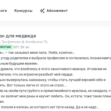
логи
Конкурсы
Абонемент
ан для медведя
 Трофимова @ Амайрани Лу
301.5K
зн.
НОСТЬЮ
», — так называл меня папа. Любя, конечно…
в угоду родителям я выбрала профессию и согласилась познакомить
ьным будущим мужем».
е думала, что влюблюсь в этого заносчивого мажора. И совсем не
лагала, что он играючи разобьёт моё сердце.
ьно вывернулась наизнанку, чтобы стать лучшей версией себя и
ть. Вот только легче от этого не стало...
ив на своём пути грубого и прямолинейного мужлана, не ожидала, ч
он залечит мои раны и научит любить. Он, кстати, тоже таких план
ил.
попали в капкан, из которого нет пути назад. Да и не надо...