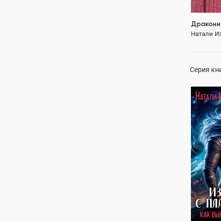
Дракони
Натали И
Серия кн
Избранн
Земля. К
невест 
Натали И
ПОЛН
Любовь
а
отбор нев