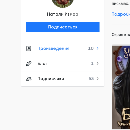
письмах.
Натали Измор
Подроб
Так как 
и нежную
Подписаться
некроман
Серия кн
В каждой
Произведения
10
жаждут в
надеюсь,
Бастард.
Блог
1
наследн
Натали И
Подписчики
53
ПОЛН
сильная г
сильный г