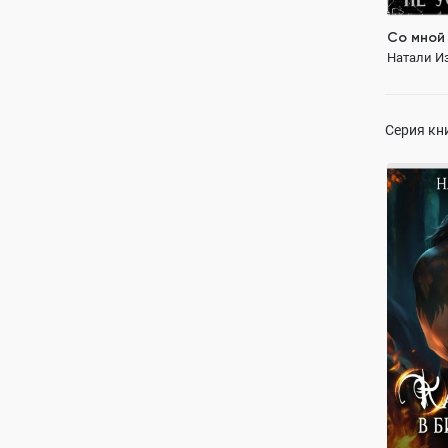
Со мной 
Натали И
Серия кн
Как прой
Натали И
ПОЛН
попаданк
попаданка