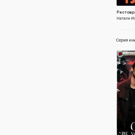
Реставр
Натали И
Серия кн
Со мной 
Натали И
ПОЛН
адекватны
новая лю