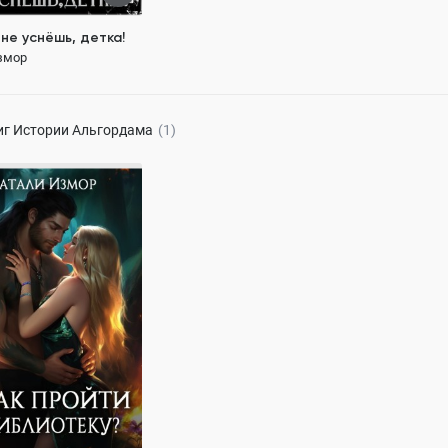
не уснёшь, детка!
змор
120 ₽
иг
Истории Альгордама
(1)
ти в библиотеку?
змор
119.8K
ОСТЬЮ
а
драконы
 в другой мир