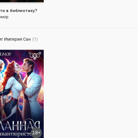
ти в библиотеку?
змор
120 ₽
иг
Империя Сан
(1)
я для авантюристов
змор
311.5K
ЦЕССЕ
трасть
мжм
18+