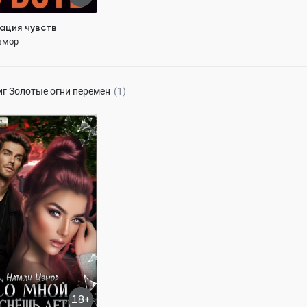
ация чувств
змор
120 ₽
иг
Золотые огни перемен
(1)
не уснёшь, детка!
змор
118.5K
ОСТЬЮ
е герои
измена мужа
бовь
18+