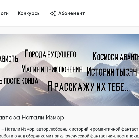
логи
Конкурсы
Абонемент
 автора
Натали Измор
Я – Натали Измор, автор любовных историй и романтичной фантаст
 работаю над сборниками приключенческой фантастики, постапокал