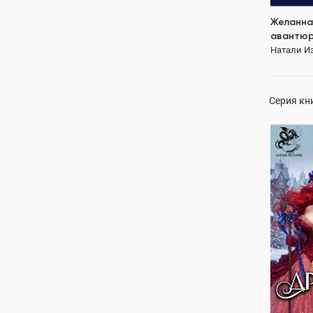
Желанна
авантюр
Натали И
Серия кн
Дракони
Натали И
ПОЛН
попаданк
истинная 