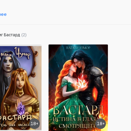
нее
я довольно разносторонний человек, то будь уверен — на страничк
 принцессу, ехидного пирата-авантюриста и высокомерного дракон
та, отчаянного капитана пиратского космического крейсера и люб
иг
Бастард
(2)
 истории есть частичка моей души. Миры, которыми мне так нестер
нимания. Я буду бесконечно рада, когда ты шаг за шагом пройдёш
 что вы обязательно понравитесь друг другу и сможете подружиться
 Хранитель для
Бастард. Истина в глазах
ицы
смотрящего
змор
Натали Измор
363.4K
143.2K
ОСТЬЮ
В ПРОЦЕССЕ
ероиня
авторский мир
Любовь
страсть
ерой
магия и приключения
18+
18+