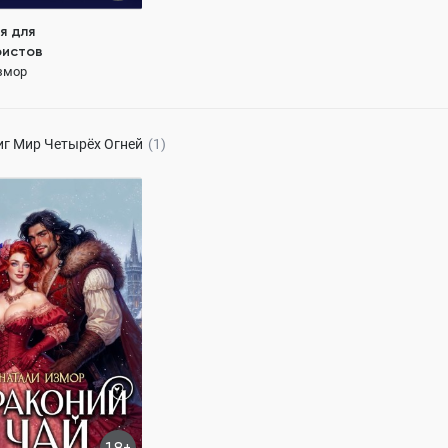
я для
истов
змор
138 ₽
иг
Мир Четырёх Огней
(1)
й чай
змор
78.8K
ОСТЬЮ
а
драконы
пара