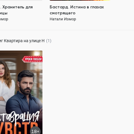
. Хранитель для
Бастард. Истина в глазах
ицы
смотрящего
змор
Натали Измор
иг
Квартира на улице Н
(1)
ация чувств
змор
113.0K
ОСТЬЮ
ложные отношения
 возрасте
18+