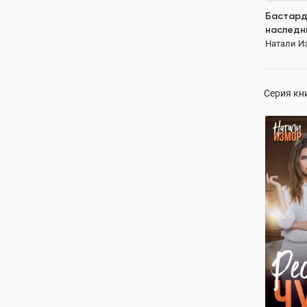
Бастард
наследн
Натали И
Серия кн
Реставр
Натали И
ПОЛН
Любовь
с
разница в