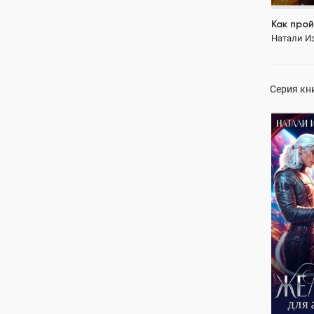
Как прой
Натали И
Серия кн
Желанна
Натали И
В ПРО
Любовь
с