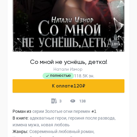
18+
Со мной не уснёшь, детка!
Натали Измор
118.5K
зн.
ПОЛНОСТЬЮ
К оплате
120
₽
3
138
Роман из
серии
Золотые огни перемен
#1
В книге:
адекватные герои
героиня после развода
измена мужа
новая любовь
Жанры:
Современный любовный роман