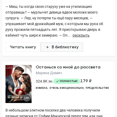
— Миш, ты когда свою старуху уже на утилизацию
отправишь? — мурлычет девица вдвое моложе моего
супруга. — Лер, ну потерпи ты ещё пару месяцев, —
упрашивает мой дражайший муж, с которым мы рука об
руку прожили пятнадцать лет. Я приоткрываю дверь в
кабинет чуть шире и замираю. — Оп...
раскрыть
Читать книгу
В библиотеку
Останься со мной до рассвета
Марина Дамич
179 ₽
324.8K зн.
ПОЛНОСТЬЮ
ИЗМЕНА
ОЧЕНЬ ЭМОЦИОНАЛЬНО
ПРЕДАТЕЛЬСТВО
18+
В небольшом элитном поселке два человека получили
разные записки от Софии Макарской перед тем, как она