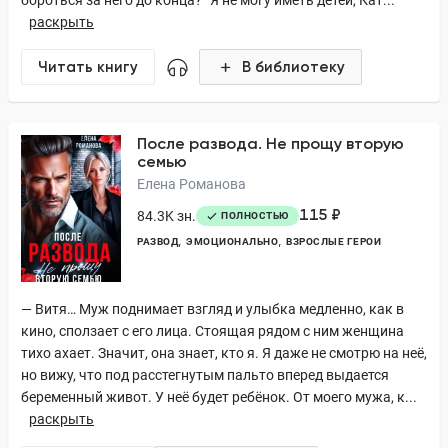
бороться за него до конца? “Я не могу иметь детей, Кат...
раскрыть
Читать книгу
В библиотеку
После развода. Не прощу вторую
семью
Елена Романова
115 ₽
84.3K зн.
ПОЛНОСТЬЮ
РАЗВОД
ЭМОЦИОНАЛЬНО
ВЗРОСЛЫЕ ГЕРОИ
— Витя… Муж поднимает взгляд и улыбка медленно, как в
кино, сползает с его лица. Стоящая рядом с ним женщина
тихо ахает. Значит, она знает, кто я. Я даже не смотрю на неё,
но вижу, что под расстегнутым пальто вперед выдается
беременный живот. У неё будет ребёнок. От моего мужа, к...
раскрыть