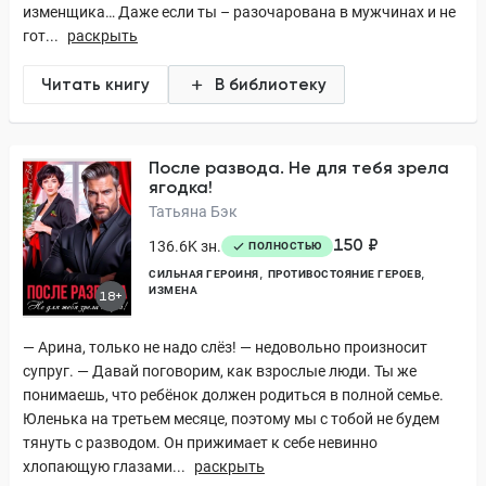
изменщика… Даже если ты – разочарована в мужчинах и не
гот...
раскрыть
Читать книгу
В библиотеку
После развода. Не для тебя зрела
ягодка!
Татьяна Бэк
150 ₽
136.6K зн.
ПОЛНОСТЬЮ
СИЛЬНАЯ ГЕРОИНЯ
ПРОТИВОСТОЯНИЕ ГЕРОЕВ
ИЗМЕНА
18+
— Арина, только не надо слёз! — недовольно произносит
супруг. — Давай поговорим, как взрослые люди. Ты же
понимаешь, что ребёнок должен родиться в полной семье.
Юленька на третьем месяце, поэтому мы с тобой не будем
тянуть с разводом. Он прижимает к себе невинно
хлопающую глазами...
раскрыть