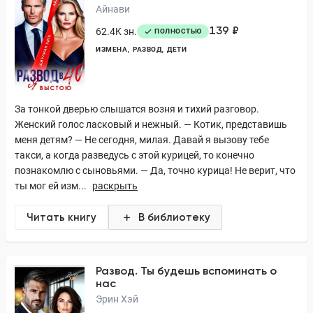
Айнави
139 ₽
62.4K зн.
ПОЛНОСТЬЮ
ИЗМЕНА
РАЗВОД
ДЕТИ
За тонкой дверью слышатся возня и тихий разговор.
Женский голос ласковый и нежный. — Котик, представишь
меня детям? — Не сегодня, милая. Давай я вызову тебе
такси, а когда разведусь с этой курицей, то конечно
познакомлю с сыновьями. — Да, точно курица! Не верит, что
ты мог ей изм...
раскрыть
Читать книгу
В библиотеку
Развод. Ты будешь вспоминать о
нас
Эрин Хэй