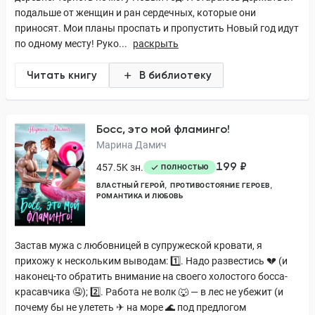
подальше от женщин и ран сердечных, которые они
приносят. Мои планы проспать и пропустить Новый год идут
по одному месту! Руко...
раскрыть
Читать книгу
В библиотеку
Босс, это мой фламинго!
Марина Дамич
199 ₽
457.5K зн.
ПОЛНОСТЬЮ
ВЛАСТНЫЙ ГЕРОЙ
ПРОТИВОСТОЯНИЕ ГЕРОЕВ
РОМАНТИКА И ЛЮБОВЬ
Застав мужа с любовницей в супружеской кровати, я
прихожу к нескольким выводам: 1️⃣. Надо развестись 💔 (и
наконец-то обратить внимание на своего холостого босса-
красавчика 🤤); 2️⃣. Работа не волк 🐺 — в лес не убежит (и
почему бы не улететь ✈ на море 🌊 под предлогом