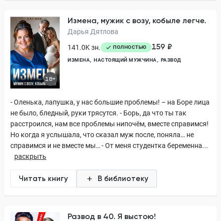
Измена, мужик с возу, кобыле легче.
Дарья Дятлова
159 ₽
141.0K зн.
ПОЛНОСТЬЮ
ИЗМЕНА
НАСТОЯЩИЙ МУЖЧИНА
РАЗВОД
18+
- Оленька, лапушка, у нас большие проблемы! – на Боре лица
не было, бледный, руки трясутся. - Борь, да что ты так
расстроился, нам все проблемы нипочём, вместе справимся!
Но когда я услышала, что сказал муж после, поняла… не
справимся и не вместе мы… - От меня студентка беременна...
раскрыть
Читать книгу
В библиотеку
Развод в 40. Я выстою!