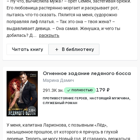
– Ну что, вычислила мужа? – орет Семён, застегивая брюки.
Его любовница растерянно моргает и раскрывает рот,
пытаясь что-то сказать. Пялится на меня, судорожно
поправляя лиф платья. – Так это она – твоя жена? –
выдавливает девица. – Она самая. Женушка, и чего ты
добилась? Д...
раскрыть
Читать книгу
В библиотеку
Огненное задание ледяного босса
Марина Дамич
179 ₽
291.3K зн.
ПОЛНОСТЬЮ
ПРОТИВОСТОЯНИЕ ГЕРОЕВ
НАСТОЯЩИЙ МУЖЧИНА
СЛУЖЕБНЫЙ РОМАН
18+
У меня, капитана Ларионова, с позывным «Лёд»,
насыщенное прошлое, от которого я прячусь в глухой
деревне. Терпеть не могу Новый год. И стараюсь держаться