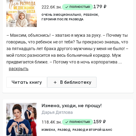
179 ₽
222.6K зн.
ПОЛНОСТЬЮ
ОЧЕНЬ ЭМОЦИОНАЛЬНО
РЕБЕНОК
ГЕРОИНЯ ПОСЛЕ РАЗВОДА
– Максим, объяснись! – хватаю я мужа за руку. – Почему ты
говоришь, что ребенок не от тебя? Ты прекрасно знаешь, что
за пятнадцать лет брака другого мужчины у меня не было! –
мой голос разносится на весь больничный коридор. Муж
придвигается ближе. – Потому что в ночь корпоратива ...
раскрыть
Читать книгу
В библиотеку
Измена, уходи, не прощу!
Дарья Дятлова
159 ₽
118.4K зн.
ПОЛНОСТЬЮ
ИЗМЕНА
РАЗВОД
РАЗВОД И ВТОРОЙ ШАНС