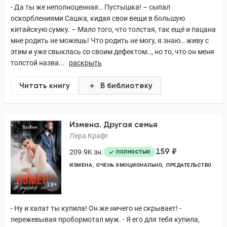
- Да ты же неполноценная… Пустышка! – сыпал
оскорблениями Сашка, кидая свои вещи в большую
китайскую сумку. – Мало того, что толстая, так ещё и пацана
мне родить не можешь! Что родить не могу, я знаю… живу с
этим и уже свыклась со своим дефектом…, но то, что он меня
толстой назва...
раскрыть
Читать книгу
В библиотеку
Измена. Другая семья
Лера Крафт
159 ₽
209.9K зн.
ПОЛНОСТЬЮ
ИЗМЕНА
ОЧЕНЬ ЭМОЦИОНАЛЬНО
ПРЕДАТЕЛЬСТВО
18+
- Ну и халат ты купила! Он же ничего не скрывает! -
пережевывая пробормотал муж. - Я его для тебя купила,