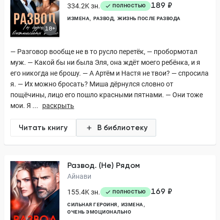
189 ₽
334.2K зн.
ПОЛНОСТЬЮ
ИЗМЕНА
РАЗВОД
ЖИЗНЬ ПОСЛЕ РАЗВОДА
18+
— Разговор вообще не в то русло перетёк, — пробормотал
муж. — Какой бы ни была Эля, она ждёт моего ребёнка, и я
его никогда не брошу. — А Артём и Настя не твои? — спросила
я. — Их можно бросать? Миша дёрнулся словно от
пощёчины, лицо его пошло красными пятнами. — Они тоже
мои. Я ...
раскрыть
Читать книгу
В библиотеку
Развод. (Не) Рядом
Айнави
169 ₽
155.4K зн.
ПОЛНОСТЬЮ
СИЛЬНАЯ ГЕРОИНЯ
ИЗМЕНА
ОЧЕНЬ ЭМОЦИОНАЛЬНО