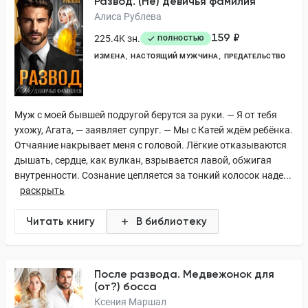
Развод. (Не) девичья фамилия
Алиса Рублева
159 ₽
225.4K зн.
ПОЛНОСТЬЮ
ИЗМЕНА
НАСТОЯЩИЙ МУЖЧИНА
ПРЕДАТЕЛЬСТВО
Муж с моей бывшей подругой берутся за руки. — Я от тебя
ухожу, Агата, — заявляет супруг. — Мы с Катей ждём ребёнка.
Отчаяние накрывает меня с головой. Лёгкие отказываются
дышать, сердце, как вулкан, взрывается лавой, обжигая
внутренности. Сознание цепляется за тонкий колосок наде...
раскрыть
Читать книгу
В библиотеку
После развода. Медвежонок для
(от?) босса
Ксения Маршал