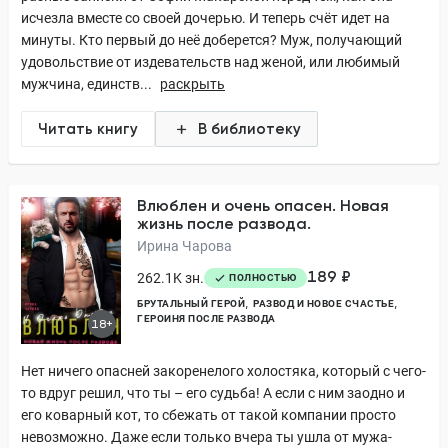
исчезла вместе со своей дочерью. И теперь счёт идет на
минуты. Кто первый до неё доберется? Муж, получающий
удовольствие от издевательств над женой, или любимый
мужчина, единств...
раскрыть
Читать книгу
В библиотеку
Влюблен и очень опасен. Новая
жизнь после развода.
Ирина Чарова
189 ₽
262.1K зн.
ПОЛНОСТЬЮ
БРУТАЛЬНЫЙ ГЕРОЙ
РАЗВОД И НОВОЕ СЧАСТЬЕ
ГЕРОИНЯ ПОСЛЕ РАЗВОДА
18+
Нет ничего опасней закоренелого холостяка, который с чего-
то вдруг решил, что ты – его судьба! А если с ним заодно и
его коварный кот, то сбежать от такой компании просто
невозможно. Даже если только вчера ты ушла от мужа-