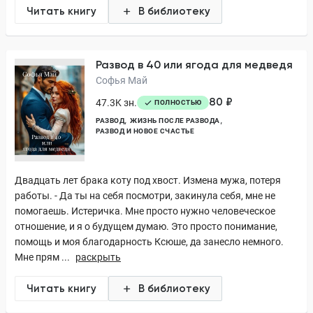
Читать книгу
В библиотеку
Развод в 40 или ягода для медведя
Софья Май
80 ₽
47.3K зн.
ПОЛНОСТЬЮ
РАЗВОД
ЖИЗНЬ ПОСЛЕ РАЗВОДА
РАЗВОД И НОВОЕ СЧАСТЬЕ
Двадцать лет брака коту под хвост. Измена мужа, потеря
работы. - Да ты на себя посмотри, закинула себя, мне не
помогаешь. Истеричка. Мне просто нужно человеческое
отношение, и я о будущем думаю. Это просто понимание,
помощь и моя благодарность Ксюше, да занесло немного.
Мне прям ...
раскрыть
Читать книгу
В библиотеку