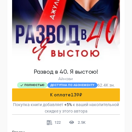
Развод в 40. Я выстою!
Айнави
62.4K
зн.
ПОЛНОСТЬЮ
ДОСТУПНА ПО АБОНЕМЕНТУ
К оплате
139
₽
Покупка книги добавляет
+
5
%
к вашей накопительной
скидке у этого автора
122
2.5K