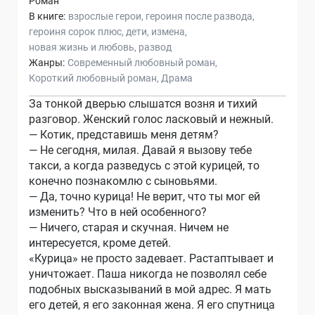
Роман
В книге:
взрослые герои
героиня после развода
героиня сорок плюс
дети
измена
новая жизнь и любовь
развод
Жанры:
Современный любовный роман
Короткий любовный роман
Драма
За тонкой дверью слышатся возня и тихий
разговор. Женский голос ласковый и нежный.
— Котик, представишь меня детям?
— Не сегодня, милая. Давай я вызову тебе
такси, а когда разведусь с этой курицей, то
конечно познакомлю с сыновьями.
— Да, точно курица! Не верит, что ты мог ей
изменить? Что в ней особенного?
— Ничего, старая и скучная. Ничем не
интересуется, кроме детей.
«Курица» не просто задевает. Растаптывает и
уничтожает. Паша никогда не позволял себе
подобных высказываний в мой адрес. Я мать
его детей, я его законная жена. Я его спутница