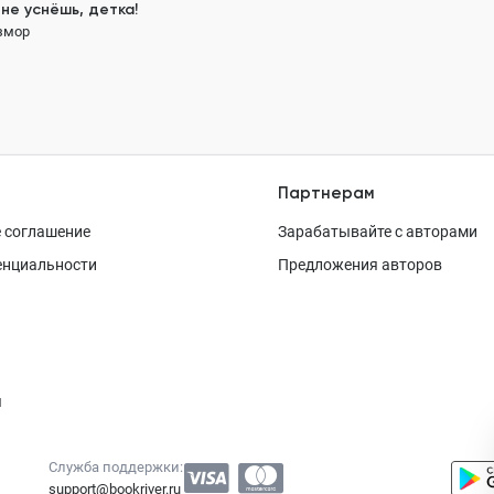
не уснёшь, детка!
змор
120 ₽
Партнерам
 соглашение
Зарабатывайте с авторами
енциальности
Предложения авторов
я
Служба поддержки:
support@bookriver.ru