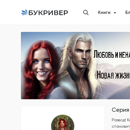
Книги
Б
Серия 
Развод! 
становит