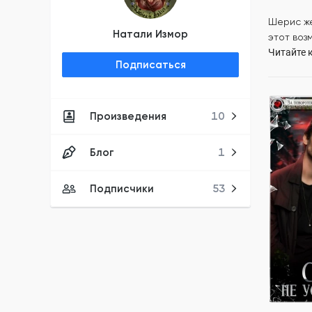
Шерис же
Натали Измор
этот воз
Читайте к
Подписаться
Произведения
10
Со мной 
Натали И
Блог
1
ПОЛН
Подписчики
53