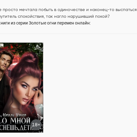
 просто мечтала побыть в одиночестве и наконец-то выспаться.
мутитель спокойствия, так нагло нарушивший покой?
ниги из серии
Золотые огни перемен
онлайн:
не уснёшь, детка!
змор
118.5K
ОСТЬЮ
18+