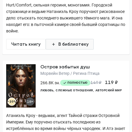
Hurt/Comfort, сильная героиня, моногамия. Городской
стражнице и ведьме Натаниэль Кроу поручают рискованное
дело: отыскать последнего выжившего тёмного мага. И она
находит его: в пыточной камере своей бывшей соратницы по
войне.
Читать книгу
В библиотеку
Остров забытых душ
Морвейн Ветер / Регина Птица
119 ₽
266.8K зн.
149 ₽
ПОЛНОСТЬЮ
ЛЮБОВЬ
СЛОЖНЫЕ ОТНОШЕНИЯ
АВТОРСКИЙ МИР
-20%
18+
Атаниэль Кроу - ведьмак, агент Тайной стражи Островной
Империи. Ему поручено отыскать последнюю из
истреблённых во время войны чёрных чародеек. И Атэ знает