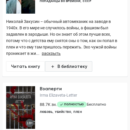
ПОПАДАНЦЫ ВО ВРЕМЕНИ
СССР
Николай Закусин – обычный автомеханик на заводе в
1940х. В его мире не случилось войны, а фашизм был
задавлен в зародыше. Но он знает об этом лучше всех,
потому что с детства ему снятся сны о том, как он попал в
плен и что ему там пришлось пережить. Эхо чужой войны
проникает в жи...
раскрыть
Читать книгу
В библиотеку
Взаперти
Irma Elizaveta-Letter
88.7K зн.
Бесплатно
ПОЛНОСТЬЮ
ЛЮБОВЬ
УБИЙСТВО
ПЛЕН
18+