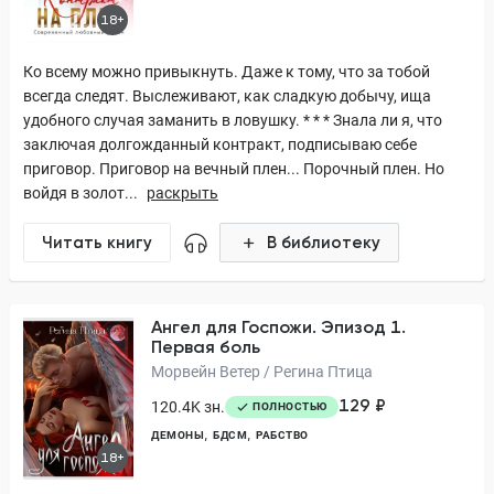
18+
Ко всему можно привыкнуть. Даже к тому, что за тобой
всегда следят. Выслеживают, как сладкую добычу, ища
удобного случая заманить в ловушку. * * * Знала ли я, что
заключая долгожданный контракт, подписываю себе
приговор. Приговор на вечный плен... Порочный плен. Но
войдя в золот...
раскрыть
Читать книгу
В библиотеку
Ангел для Госпожи. Эпизод 1.
Первая боль
Морвейн Ветер / Регина Птица
129 ₽
120.4K зн.
ПОЛНОСТЬЮ
ДЕМОНЫ
БДСМ
РАБСТВО
18+