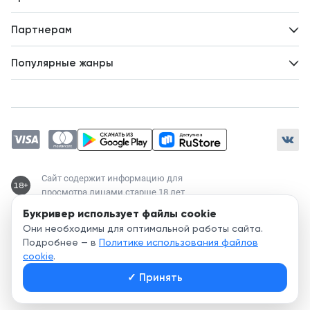
Идеи для развития
Пользовательское соглашение
Партнерам
Политика конфиденциальности
Зарабатывайте с авторами
Популярные жанры
Предложения авторов
Попаданцы
Магические академии
Современный любовный роман
Любовное фэнтези
ЛитРПГ
Сайт содержит информацию для
18+
просмотра лицами старше 18 лет
Букривер использует файлы cookie
Служба поддержки:
Они необходимы для оптимальной работы сайта.
support@bookriver.ru
Подробнее — в
Политике использования файлов
cookie
.
2020-
2026
© Bookriver — литературно-издательская площадка,
✓
Принять
объединяющая читателей и авторов.