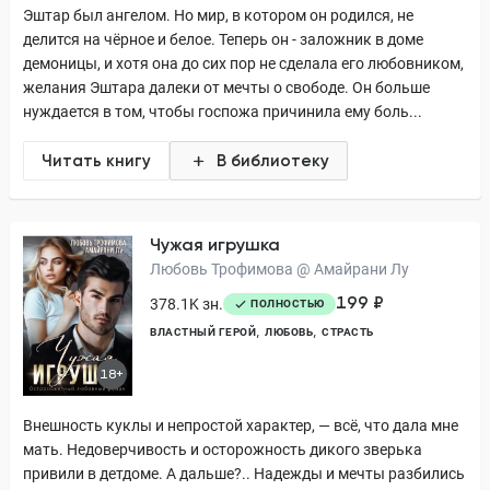
Эштар был ангелом. Но мир, в котором он родился, не
делится на чёрное и белое. Теперь он - заложник в доме
демоницы, и хотя она до сих пор не сделала его любовником,
желания Эштара далеки от мечты о свободе. Он больше
нуждается в том, чтобы госпожа причинила ему боль...
Читать книгу
В библиотеку
Чужая игрушка
Любовь Трофимова @ Амайрани Лу
199 ₽
378.1K зн.
ПОЛНОСТЬЮ
ВЛАСТНЫЙ ГЕРОЙ
ЛЮБОВЬ
СТРАСТЬ
18+
Внешность куклы и непростой характер, — всё, что дала мне
мать. Недоверчивость и осторожность дикого зверька
привили в детдоме. А дальше?.. Надежды и мечты разбились