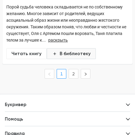
Порой судьба человека складывается не по собственному
желанию. Многое зависит от родителей, ведущих
асоциальный образ жизни или неоправданно жестокого
окружения. Таким образом поняв, что любви и честности не
существует, Оля с Артемом пошли воровать, Таня платила
телом за лучшее к...
раскрыть
Читать книгу
В библиотеку
1
2
Букривер
Контакты
Помощь
Авторам
Вопросы и ответы
Новости
Правила