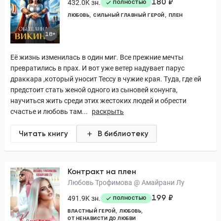
180 ₽
432.0K зн.
ПОЛНОСТЬЮ
ЛЮБОВЬ
СИЛЬНЫЙ ГЛАВНЫЙ ГЕРОЙ
ПЛЕН
18+
Её жизнь изменилась в один миг. Все прежние мечты
превратились в прах. И вот уже ветер надувает парус
драккара ,который уносит Тессу в чужие края. Туда, где ей
предстоит стать женой одного из сыновей конунга,
научиться жить среди этих жестоких людей и обрести
счастье и любовь там...
раскрыть
Читать книгу
В библиотеку
Контракт на плен
Любовь Трофимова @ Амайрани Лу
199 ₽
491.9K зн.
ПОЛНОСТЬЮ
ВЛАСТНЫЙ ГЕРОЙ
ЛЮБОВЬ
ОТ НЕНАВИСТИ ДО ЛЮБВИ