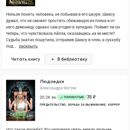
Нельзя понять человека, не побывав в его шкуре. Шиасу
думал, что не сможет простить сбежавшую из плена и от
него демоницу, однако сам угодил в западню. Поймет ли он
теперь, что чувствовала Айлла, оказавшись на ее месте?
Судьба знатно пошутила, отправив Шиасу в плен, а суккубу
под...
раскрыть
Читать книгу
В библиотеку
Людоедки
Александра Фатум
35 ₽
20.2K зн.
ПОЛНОСТЬЮ
ПРЕДАТЕЛЬСТВО
БОРЬБА ЗА ВЫЖИВАНИЕ
ХОРРОР
18+
Что такое дружба? Это незримая связь между людьми,