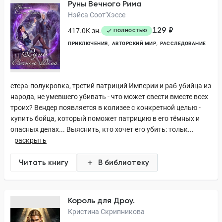
Руны Вечного Рима
Нэйса Соот'Хэссе
129 ₽
417.0K зн.
ПОЛНОСТЬЮ
ПРИКЛЮЧЕНИЯ
АВТОРСКИЙ МИР
РАССЛЕДОВАНИЕ
етера-полукровка, третий патриций Империи и раб-убийца из
народа, не умевшего убивать - что может свести вместе всех
троих? Вендер появляется в колизее с конкретной целью -
купить бойца, который поможет патрицию в его тёмных и
опасных делах... Выяснить, кто хочет его убить: тольк...
раскрыть
Читать книгу
В библиотеку
Король для Дроу.
Кристина Скрипникова