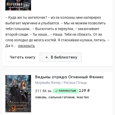
18+
− Куда же ты ангелочек? − из-за колонны мне наперерез
выбегает мужчина и улыбается. – Мы не можем позволить
тебе голышом… − Выскочить в переулок, − заканчивает
второй сзади. − Ты наша… − Наша. Тебе не сбежать. От их
слов холодно до мозга костей. Я стискиваю кулаки, пятясь. −
Да п...
раскрыть
Читать книгу
В библиотеку
Ведьмы отряда Огненный Феникс
Морвейн Ветер / Регина Птица
129 ₽
211.5K зн.
ПОЛНОСТЬЮ
ЛЮБОВЬ
СИЛЬНАЯ ГЕРОИНЯ
РАБСТВО