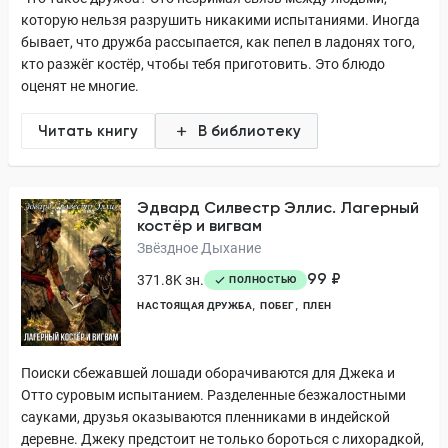
которую нельзя разрушить никакими испытаниями. Иногда
бывает, что дружба рассыпается, как пепел в ладонях того,
кто разжёг костёр, чтобы тебя приготовить. Это блюдо
оценят не многие.
Читать книгу
В библиотеку
Эдвард Силвестр Эллис. Лагерный
костёр и вигвам
Звёздное Дыхание
99 ₽
371.8K зн.
ПОЛНОСТЬЮ
НАСТОЯЩАЯ ДРУЖБА
ПОБЕГ
ПЛЕН
Поиски сбежавшей лошади оборачиваются для Джека и
Отто суровым испытанием. Разделенные безжалостными
сауками, друзья оказываются пленниками в индейской
деревне. Джеку предстоит не только бороться с лихорадкой,