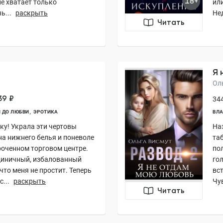
18+
е хватает только
ил
ь...
раскрыть
Не
Читать
Я 
Ол
39 ₽
344
 ДО ЛЮБВИ
ЭРОТИКА
ВЛА
у! Украла эти чертовы
На
на нижнего белья и поневоле
та
роченном торговом центре.
по
 Циничный, избалованный
гол
что меня не простит. Теперь
вст
...
раскрыть
Чув
Читать