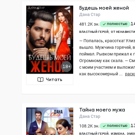
Будешь моей женой
Дана Стар
1
481.2K зн.
ПОЛНОСТЬЮ
ВЛАСТНЫЙ ГЕРОЙ
ОТ НЕНАВИСТИ
— Попалась, красотка! Улиз
вышло. Мужчина горячей, 
поймал. Рывком прижал к г
Огромному как скала. — См
18+
с моим участием и выложила
как высокомерный ...
раск
Читать
Тайна моего мужа
Дана Стар
1
108.2K зн.
ПОЛНОСТЬЮ
ВЛАСТНЫЙ ГЕРОЙ
ИЗМЕНА
ЭМО