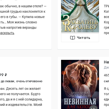
как обычно, в нашем отеле? —
ТР
пышной грудью наклоняется к
Ка
его в губы. — Купила новые
вс
зать… Моя жизнь словно
Кор
астыв напротив веранды
гр
раскрыть
пр
Читать
Не
Ди
99 ₽
465
 ДО ЛЮБВИ
ОЧЕНЬ ОТКРОВЕННО
СИЛ
ан. Десять лет он желает
Я 
чего не получается. Будто
то
го, да и я с ней солидарна,
ед
ний и издевательств. Моей
пр