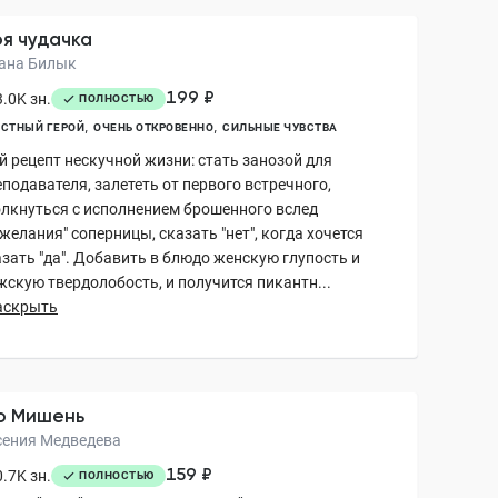
я чудачка
ана Билык
199 ₽
.0K зн.
ПОЛНОСТЬЮ
СТНЫЙ ГЕРОЙ
ОЧЕНЬ ОТКРОВЕННО
СИЛЬНЫЕ ЧУВСТВА
й рецепт нескучной жизни: стать занозой для
подавателя, залететь от первого встречного,
олкнуться с исполнением брошенного вслед
желания" соперницы, сказать "нет", когда хочется
азать "да". Добавить в блюдо женскую глупость и
жскую твердолобость, и получится пикантн...
аскрыть
о Мишень
сения Медведева
159 ₽
.7K зн.
ПОЛНОСТЬЮ