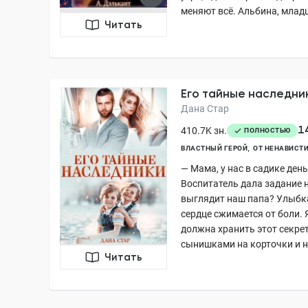
меняют всё. Альбина, младш
Читать
Его тайные наследни
Дана Стар
1
410.7K зн.
ПОЛНОСТЬЮ
ВЛАСТНЫЙ ГЕРОЙ
ОТ НЕНАВИСТИ
— Мама, у нас в садике день
Воспитатель дала задание н
выглядит наш папа? Улыбка 
сердце сжимается от боли. Я
должна хранить этот секре
сынишками на корточки и не
Читать