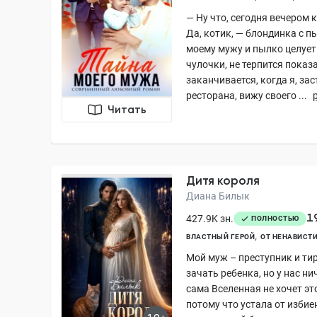
— Ну что, сегодня вечером 
Да, котик, — блондинка с 
моему мужу и пылко целует 
чулочки, не терпится пока
заканчивается, когда я, з
ресторана, вижу своего ...
Читать
Дитя короля
Диана Билык
1
427.9K зн.
ПОЛНОСТЬЮ
ВЛАСТНЫЙ ГЕРОЙ
ОТ НЕНАВИСТИ
Мой муж – преступник и тир
зачать ребенка, но у нас ни
сама Вселенная не хочет это
потому что устала от избие