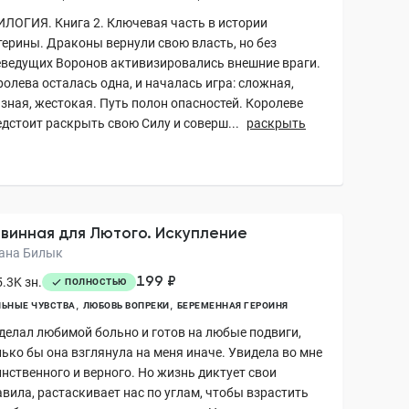
ИЛОГИЯ. Книга 2. Ключевая часть в истории
терины. Драконы вернули свою власть, но без
еведущих Воронов активизировались внешние враги.
олева осталась одна, и началась игра: сложная,
язная, жестокая. Путь полон опасностей. Королеве
едстоит раскрыть свою Силу и соверш...
раскрыть
винная для Лютого. Искупление
ана Билык
199 ₽
.3K зн.
ПОЛНОСТЬЮ
ЬНЫЕ ЧУВСТВА
ЛЮБОВЬ ВОПРЕКИ
БЕРЕМЕННАЯ ГЕРОИНЯ
сделал любимой больно и готов на любые подвиги,
лько бы она взглянула на меня иначе. Увидела во мне
инственного и верного. Но жизнь диктует свои
авила, растаскивает нас по углам, чтобы взрастить