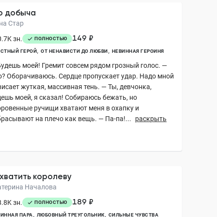
о добыча
на Стар
149 ₽
.7K зн.
ПОЛНОСТЬЮ
СТНЫЙ ГЕРОЙ
ОТ НЕНАВИСТИ ДО ЛЮБВИ
НЕВИННАЯ ГЕРОИНЯ
Будешь моей! Гремит совсем рядом грозный голос. —
о? Оборачиваюсь. Сердце пропускает удар. Надо мной
исает жуткая, массивная тень. — Ты, девчонка,
дешь моей, я сказал! Собираюсь бежать, но
оровенные ручищи хватают меня в охапку и
расывают на плечо как вещь. — Па-па!...
раскрыть
хватить королеву
атерина Началова
189 ₽
.8K зн.
ПОЛНОСТЬЮ
ИННАЯ ПАРА
ЛЮБОВНЫЙ ТРЕУГОЛЬНИК
СИЛЬНЫЕ ЧУВСТВА