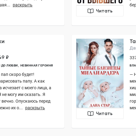
ая...
раскрыть
бер
Читать
ки
Та
Да
49 ₽
337
 ДО ЛЮБВИ
НЕВИННАЯ ГЕРОИНЯ
ВЛА
 пап скоро будет!
— Н
арисовать папу. А как
мен
исчезает с моего лица, а
хи
 не могу им сказать. Я
ми
т вечно. Опускаюсь перед
го
жно их о...
раскрыть
ме
Читать