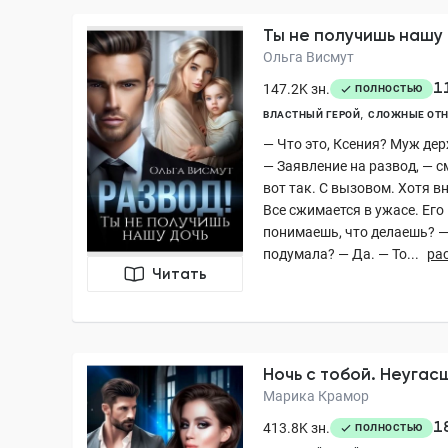
Ты не получишь нашу
Ольга Висмут
1
147.2K зн.
ПОЛНОСТЬЮ
ВЛАСТНЫЙ ГЕРОЙ
СЛОЖНЫЕ ОТ
— Что это, Ксения? Муж дер
— Заявление на развод, — с
вот так. С вызовом. Хотя вн
Все сжимается в ужасе. Его
понимаешь, что делаешь? 
подумала? — Да. — То...
ра
Читать
Ночь с тобой. Неугас
Марика Крамор
1
413.8K зн.
ПОЛНОСТЬЮ