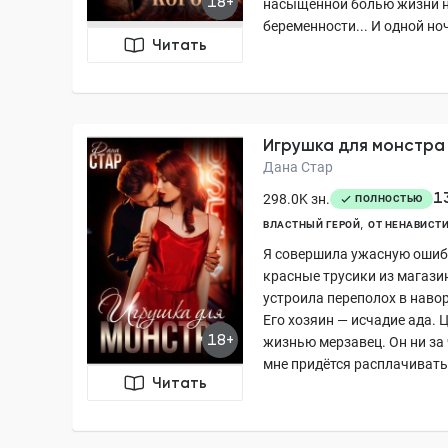
18+
насыщенной болью жизни н
беременности... И одной ноч
Читать
Игрушка для монстра
Дана Стар
1
298.0K зн.
ПОЛНОСТЬЮ
ВЛАСТНЫЙ ГЕРОЙ
ОТ НЕНАВИСТИ
Я совершила ужасную ошибк
красные трусики из магази
устроила переполох в наво
Его хозяин — исчадие ада.
18+
жизнью мерзавец. Он ни за 
мне придётся расплачиватьс
Читать