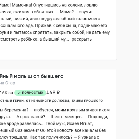
Мама! Мамочка! Опустившись на колени, ловлю
ночка, сжимая в объятиях. — Мама? — звучит
иплый, низкий, явно недружелюбный голос моего
рсонального ада. Прижав к себе сына, поднимаю его
руки и пытаюсь спрятать, закрыть собой, не дать ему
смотреть ребёнка, а бывший му...
раскрыть
йный малыш от бывшего
на Стар
149 ₽
.6K зн.
ПОЛНОСТЬЮ
СТНЫЙ ГЕРОЙ
ОТ НЕНАВИСТИ ДО ЛЮБВИ
ТАЙНЫ ПРОШЛОГО
Ты беременна? — любуется, моим круглым животиком
друга. — А срок какой? — Шесть месяцев. — Подожди,
же вроде развелась... Твой муж, Исаев Игнат,
пешный бизнесмен? Об этой новости все каналы без
олку трещали. Как так получилось? — Я узнала о