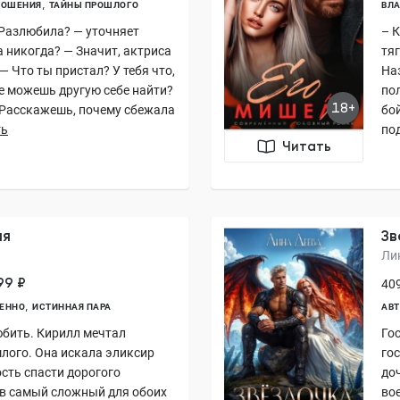
НОШЕНИЯ
ТАЙНЫ ПРОШЛОГО
ВЛА
 Разлюбила? — уточняет
– 
 никогда? — Значит, актриса
тя
— Что ты пристал? У тебя что,
На
е можешь другую себе найти?
по
18+
 Расскажешь, почему сбежала
бой
ть
под
Читать
ня
Зв
Ли
99 ₽
409
ВЕННО
ИСТИННАЯ ПАРА
АВТ
юбить. Кирилл мечтал
Го
лого. Она искала эликсир
гос
ость спасти дорогого
до
 в самый сложный для обоих
во