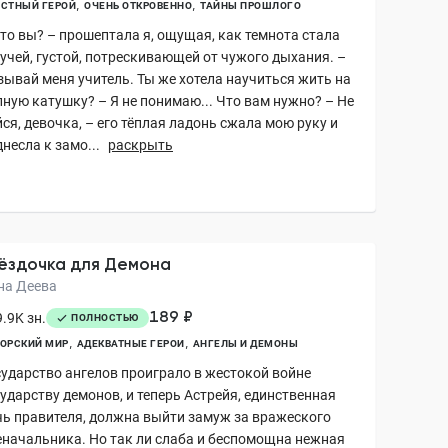
СТНЫЙ ГЕРОЙ
ОЧЕНЬ ОТКРОВЕННО
ТАЙНЫ ПРОШЛОГО
Кто вы? – прошептала я, ощущая, как темнота стала
гучей, густой, потрескивающей от чужого дыхания. –
зывай меня учитель. Ты же хотела научиться жить на
лную катушку? – Я не понимаю... Что вам нужно? – Не
ся, девочка, – его тёплая ладонь сжала мою руку и
несла к замо...
раскрыть
ёздочка для Демона
на Деева
189 ₽
.9K зн.
ПОЛНОСТЬЮ
ОРСКИЙ МИР
АДЕКВАТНЫЕ ГЕРОИ
АНГЕЛЫ И ДЕМОНЫ
сударство ангелов проиграло в жестокой войне
ударству демонов, и теперь Астрейя, единственная
чь правителя, должна выйти замуж за вражеского
еначальника. Но так ли слаба и беспомощна нежная