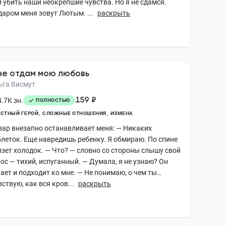
и убить наши неокрепшие чувства. Но я не сдамся.
даром меня зовут Лютым. ...
раскрыть
не отдам мою любовь
ьга Висмут
159 ₽
.7K зн.
ПОЛНОСТЬЮ
СТНЫЙ ГЕРОЙ
СЛОЖНЫЕ ОТНОШЕНИЯ
ИЗМЕНА
зар внезапно останавливает меня: — Никаких
блеток. Еще навредишь ребенку. Я обмираю. По спине
лзет холодок. — Что? — словно со стороны слышу свой
ос — тихий, испуганный. — Думала, я не узнаю? Он
ает и подходит ко мне. — Не понимаю, о чем ты…
ствую, как вся кров...
раскрыть