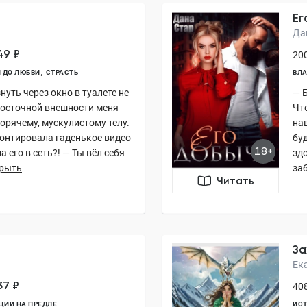
Ег
Да
49 ₽
200
 ДО ЛЮБВИ
СТРАСТЬ
ВЛА
нуть через окно в туалете не
— 
восточной внешности меня
Чт
орячему, мускулистому телу.
нав
онтировала гаденькое видео
бу
18+
 его в сеть?! — Ты вёл себя
зд
рыть
заб
Читать
За
Ек
37 ₽
408
ЦИИ НА ПРЕДЛЕ
ИСТ