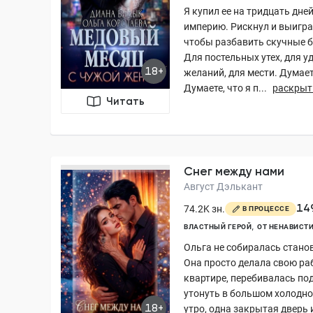
Я купил ее на тридцать дне
империю. Рискнул и выиграл
чтобы разбавить скучные б
Для постельных утех, для 
18+
желаний, для мести. Думаете
Думаете, что я п...
раскрыт
Читать
Снег между нами
Август Дэлькант
14
74.2K зн.
В ПРОЦЕССЕ
ВЛАСТНЫЙ ГЕРОЙ
ОТ НЕНАВИСТИ
Ольга не собиралась стано
Она просто делала свою ра
квартире, перебивалась по
утонуть в большом холодно
18+
утро, одна закрытая дверь