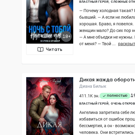
ВЛАСТНЫЙ ГЕРОЙ
СЛОЖНЫЕ ОТ
— Почему холодная такая?
бывший. — А если не любила
хорошая. Браво, я повелся. 
женщин мало? До сих пор н
18+
— А мне объедки не нужны.
от меня? — Твой ...
раскры
Читать
Дикая жажда оборот
Диана Билык
1
411.1K зн.
ПОЛНОСТЬЮ
ВЛАСТНЫЙ ГЕРОЙ
ОЧЕНЬ ОТКРО
Ангелина запретила себе л
избавиться от ошибок прош
бессмертия, а он - возможн
человека. Они встретились