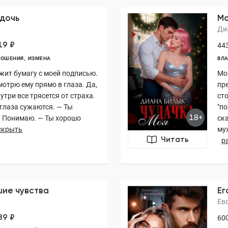
 дочь
Мо
Ди
19 ₽
443
НОШЕНИЯ
ИЗМЕНА
ВЛА
жит бумагу с моей подписью.
Мо
мотрю ему прямо в глаза. Да,
пре
утри все трясется от страха.
ст
 глаза сужаются. — Ты
"по
18+
— Понимаю. — Ты хорошо
ск
скрыть
му
Читать
р
шие чувства
Ег
Ев
89 ₽
600