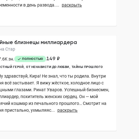
еменности в день развода....
раскрыть
йные близнецы миллиардера
на Стар
149 ₽
.6K зн.
ПОЛНОСТЬЮ
СТНЫЙ ГЕРОЙ
ОТ НЕНАВИСТИ ДО ЛЮБВИ
ТАЙНЫ ПРОШЛОГО
у здравствуй, Кира! Не знал, что ты родила. Внутри
я всё застывает. Я вижу жёсткое, холодное лицо с
щными глазами. Ринат Уваров. Успешный бизнесмен,
ллиардер, похититель женских сердец. Он — мой
рячий кошмар из печального прошлого… Смотрит на
ня пристально, ухмыляяс...
раскрыть