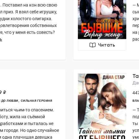
й. Поставил на кон всю свою
— 
 приз. Я взял себе игрушку,
сы
удни холостого олигарха.
хр
удовлетворения собственных
пе
, что у меня есть совесть?
на 
ь
рас
Читать
Та
Да
9 ₽
447
 ДО ЛЮБВИ
СИЛЬНАЯ ГЕРОИНЯ
ВЛА
виться чьим-то спасением.
— 
боту, жила на съёмной
по
дработками и пыталась не
ты 
м городе. Но одно случайное
ус
 и одна плачущая девушка
ум