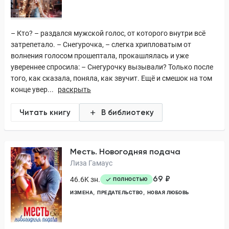
– Кто? – раздался мужской голос, от которого внутри всё
затрепетало. – Снегурочка, – слегка хрипловатым от
волнения голосом прошептала, прокашлялась и уже
увереннее спросила: – Снегурочку вызывали? Только после
того, как сказала, поняла, как звучит. Ещё и смешок на том
конце увер...
раскрыть
Читать книгу
В библиотеку
Месть. Новогодняя подача
Лиза Гамаус
69 ₽
46.6K зн.
ПОЛНОСТЬЮ
ИЗМЕНА
ПРЕДАТЕЛЬСТВО
НОВАЯ ЛЮБОВЬ