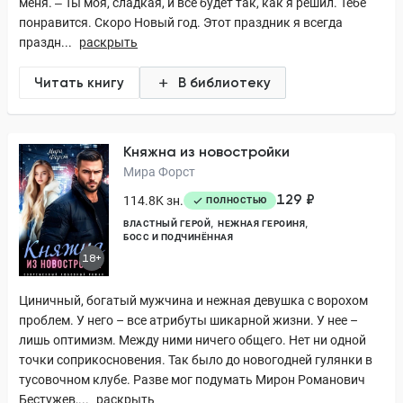
меня. ‒ Ты моя, сладкая, и всё будет так, как я решил. Тебе
понравится. Скоро Новый год. Этот праздник я всегда
праздн...
раскрыть
Читать книгу
В библиотеку
Княжна из новостройки
Мира Форст
129 ₽
114.8K зн.
ПОЛНОСТЬЮ
ВЛАСТНЫЙ ГЕРОЙ
НЕЖНАЯ ГЕРОИНЯ
БОСС И ПОДЧИНЁННАЯ
18+
Циничный, богатый мужчина и нежная девушка с ворохом
проблем. У него – все атрибуты шикарной жизни. У нее –
лишь оптимизм. Между ними ничего общего. Нет ни одной
точки соприкосновения. Так было до новогодней гулянки в
тусовочном клубе. Разве мог подумать Мирон Романович
Бестужев,...
раскрыть