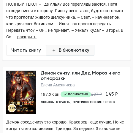
ПОЛНЫЙ ТЕКСТ – Где Илья? Все переглядываются. Петя
отводит меня в сторону. Лицо у него такое, будто он только
что проглотил живого щелкунчика. – Свет, – начинает он,
ковыряя снег ботинком. – Илья… он просил передать. –
Передать что? – Он… не приедет. – Уехал? Куда? – В горы. В
Со...
раскрыть
Читать книгу
В библиотеку
Демон снизу, или Дед Мороз и его
отморозки
Елена Амеличева
145 ₽
187.2K зн.
207 ₽
ПОЛНОСТЬЮ
ЛЮБОВЬ
СТРАСТЬ
ПРОТИВОСТОЯНИЕ ГЕРОЕВ
-30%
Демон-сосед снизу это хорошо. Красавец - еще лучше. Но не
когда ты его заливаешь. Трижды. За неделю. Это вовсе не