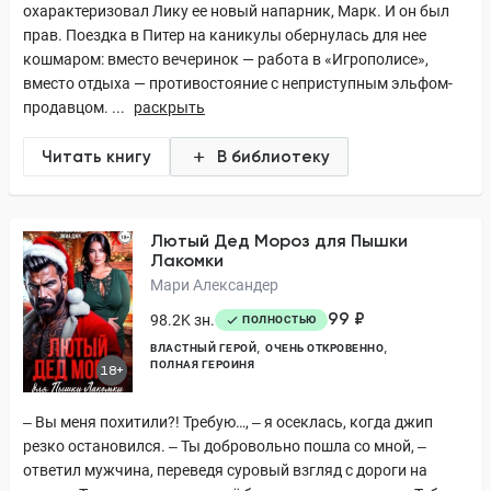
охарактеризовал Лику ее новый напарник, Марк. И он был
прав. Поездка в Питер на каникулы обернулась для нее
кошмаром: вместо вечеринок — работа в «Игрополисе»,
вместо отдыха — противостояние с неприступным эльфом-
продавцом. ...
раскрыть
Читать книгу
В библиотеку
Лютый Дед Мороз для Пышки
Лакомки
Мари Александер
99 ₽
98.2K зн.
ПОЛНОСТЬЮ
ВЛАСТНЫЙ ГЕРОЙ
ОЧЕНЬ ОТКРОВЕННО
ПОЛНАЯ ГЕРОИНЯ
18+
‒ Вы меня похитили?! Требую…, ‒ я осеклась, когда джип
резко остановился. ‒ Ты добровольно пошла со мной, ‒
ответил мужчина, переведя суровый взгляд с дороги на