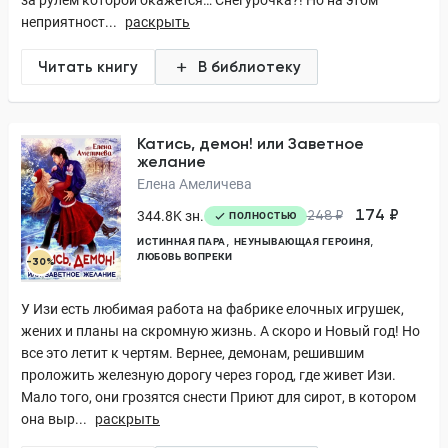
за рулем которой окажется… Снегурочка?! Но на этом
неприятност...
раскрыть
Читать книгу
В библиотеку
Катись, демон! или Заветное
желание
Елена Амеличева
174 ₽
344.8K зн.
248 ₽
ПОЛНОСТЬЮ
ИСТИННАЯ ПАРА
НЕУНЫВАЮЩАЯ ГЕРОИНЯ
ЛЮБОВЬ ВОПРЕКИ
-30%
У Изи есть любимая работа на фабрике елочных игрушек,
жених и планы на скромную жизнь. А скоро и Новый год! Но
все это летит к чертям. Вернее, демонам, решившим
проложить железную дорогу через город, где живет Изи.
Мало того, они грозятся снести Приют для сирот, в котором
она выр...
раскрыть