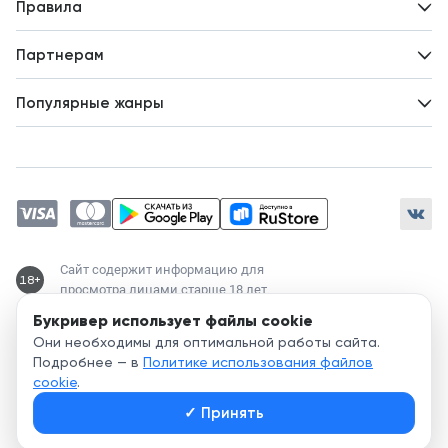
Новости
Правила
Идеи для развития
Пользовательское соглашение
Партнерам
Политика конфиденциальности
Зарабатывайте с авторами
Популярные жанры
Предложения авторов
Попаданцы
Магические академии
Современный любовный роман
Любовное фэнтези
ЛитРПГ
Сайт содержит информацию для
18+
просмотра лицами старше 18 лет
Букривер использует файлы cookie
Служба поддержки:
Они необходимы для оптимальной работы сайта.
support@bookriver.ru
Подробнее — в
Политике использования файлов
cookie
.
2020-
2026
© Bookriver — литературно-издательская площадка,
✓
Принять
объединяющая читателей и авторов.