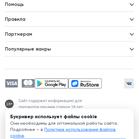
Контакты
Помощь
Авторам
Вопросы и ответы
Новости
Правила
Идеи для развития
Пользовательское соглашение
Партнерам
Политика конфиденциальности
Зарабатывайте с авторами
Популярные жанры
Предложения авторов
Попаданцы
Магические академии
Современный любовный роман
Любовное фэнтези
ЛитРПГ
Сайт содержит информацию для
18+
просмотра лицами старше 18 лет
Букривер использует файлы cookie
Служба поддержки:
Они необходимы для оптимальной работы сайта.
support@bookriver.ru
Подробнее — в
Политике использования файлов
cookie
.