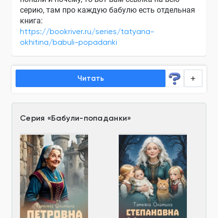
серию, там про каждую бабулю есть отдельная
книга:
https://bookriver.ru/series/tatyana-
okhitina/babuli-popadanki
Читать
Серия
«
Бабули-попаданки
»