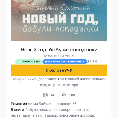
Новый год, бабули-попаданки
Татьяна Охитина
86.3K
зн.
ПОЛНОСТЬЮ
ДОСТУПНА ПО АБОНЕМЕНТУ
К оплате
99
₽
Покупка книги добавляет
+
5
%
к вашей накопительной
скидке у этого автора
14
580
Роман из
серии
Бабули-попаданки
#5
В книге:
бабуля попаданка
говорящие коты
нестандартные попаданки
новогодние истории