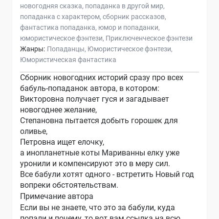
новогодняя сказка
попаданка в другой мир
попаданка с характером
сборник рассказов
фантастика попаданка
юмор и попаданки
юмористическое фэнтези
Приключенческое фэнтези
Жанры:
Попаданцы
Юмористическое фэнтези
Юмористическая фантастика
Сборник новогодних историй сразу про всех
бабуль-попаданок автора, в котором:
Викторовна получает гуся и загадывает
новогоднее желание,
Степановна пытается добыть горошек для
оливье,
Петровна ищет елочку,
а инопланетные коты Мариванны елку уже
уронили и компенсируют это в меру сил.
Все бабули хотят одного - встретить Новый год
вопреки обстоятельствам.
Примечание автора
Если вы не знаете, что это за бабули, куда
попали и почему, то вот вам ссылка на всю