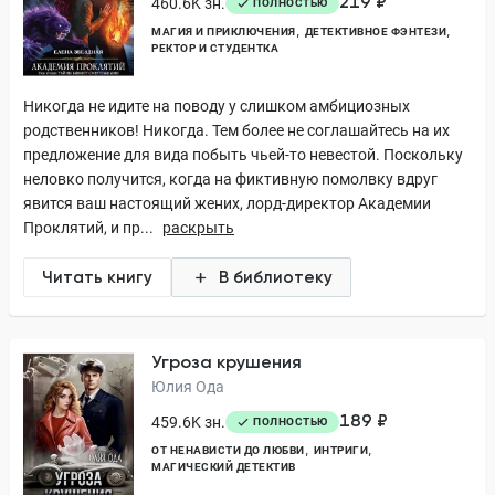
219 ₽
460.6K зн.
ПОЛНОСТЬЮ
МАГИЯ И ПРИКЛЮЧЕНИЯ
ДЕТЕКТИВНОЕ ФЭНТЕЗИ
РЕКТОР И СТУДЕНТКА
Никогда не идите на поводу у слишком амбициозных
родственников! Никогда. Тем более не соглашайтесь на их
предложение для вида побыть чьей-то невестой. Поскольку
неловко получится, когда на фиктивную помолвку вдруг
явится ваш настоящий жених, лорд-директор Академии
Проклятий, и пр...
раскрыть
Читать книгу
В библиотеку
Угроза крушения
Юлия Ода
189 ₽
459.6K зн.
ПОЛНОСТЬЮ
ОТ НЕНАВИСТИ ДО ЛЮБВИ
ИНТРИГИ
МАГИЧЕСКИЙ ДЕТЕКТИВ