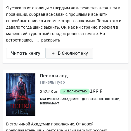
Я уезжала из столицы с твердым намерением затеряться в
провинции, оборвав все связи с прошлым и все нити,
способные привести ко мне старых знакомых. Только это и
давало тогда шанс выжить. Он, как ни странно, приехал в
маленький курортный городок ровно за тем же. Но
встретившись, ...
раскрыть
Читать книгу
В библиотеку
Пепел и лед
Нинель Нуар
199 ₽
352.5K зн.
ПОЛНОСТЬЮ
МАГИЧЕСКАЯ АКАДЕМИЯ
ДЕТЕКТИВНОЕ ФЭНТЕЗИ
НЕКРОМАНТ
В столичной Академии пополнение. От новой
преподавательницы бытовой магии не ждут особых