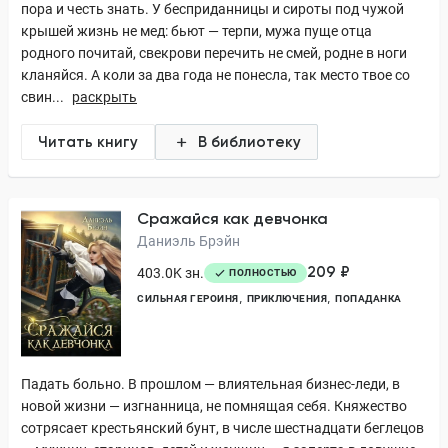
пора и честь знать. У бесприданницы и сироты под чужой
крышей жизнь не мед: бьют — терпи, мужа пуще отца
родного почитай, свекрови перечить не смей, родне в ноги
кланяйся. А коли за два года не понесла, так место твое со
свин...
раскрыть
Читать книгу
В библиотеку
Сражайся как девчонка
Даниэль Брэйн
209 ₽
403.0K зн.
ПОЛНОСТЬЮ
СИЛЬНАЯ ГЕРОИНЯ
ПРИКЛЮЧЕНИЯ
ПОПАДАНКА
Падать больно. В прошлом — влиятельная бизнес-леди, в
новой жизни — изгнанница, не помнящая себя. Княжество
сотрясает крестьянский бунт, в числе шестнадцати беглецов