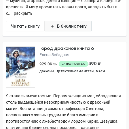
— мужчин, стариков, детей и женщин — я заперта в ловушке-
крепости. Я могу просчитать планы врага, наладить быт и
с...
раскрыть
Читать книгу
В библиотеку
Город драконов книга 6
Елена Звёздная
390 ₽
929.0K зн.
ПОЛНОСТЬЮ
ДРАКОНЫ
ДЕТЕКТИВНОЕ ФЭНТЕЗИ
МАГИ
Я стала знаменитостью. Первая женщина-маг, обладающая
столь выдающейся невосприимчивостью к драконьей
магии. Воспитанница самого профессора Стентона,
посвятившего жизнь трудам во благо империи и
противостоянию с лжебастардом лордом Карио. Девушка,
ощутившая биение сердца похороне...
раскрыть