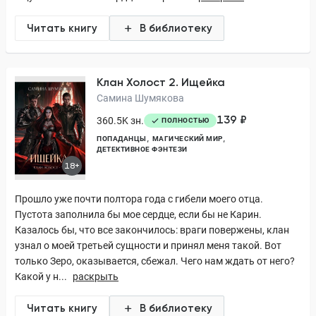
Читать книгу
В библиотеку
Клан Холост 2. Ищейка
Самина Шумякова
139 ₽
360.5K зн.
ПОЛНОСТЬЮ
ПОПАДАНЦЫ
МАГИЧЕСКИЙ МИР
ДЕТЕКТИВНОЕ ФЭНТЕЗИ
18+
Прошло уже почти полтора года с гибели моего отца.
Пустота заполнила бы мое сердце, если бы не Карин.
Казалось бы, что все закончилось: враги повержены, клан
узнал о моей третьей сущности и принял меня такой. Вот
только Зеро, оказывается, сбежал. Чего нам ждать от него?
Какой у н...
раскрыть
Читать книгу
В библиотеку