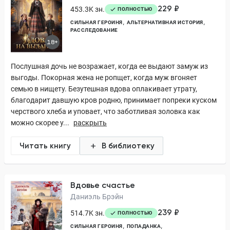
229 ₽
453.3K зн.
ПОЛНОСТЬЮ
СИЛЬНАЯ ГЕРОИНЯ
АЛЬТЕРНАТИВНАЯ ИСТОРИЯ
РАССЛЕДОВАНИЕ
18+
Послушная дочь не возражает, когда ее выдают замуж из
выгоды. Покорная жена не ропщет, когда муж вгоняет
семью в нищету. Безутешная вдова оплакивает утрату,
благодарит давшую кров родню, принимает попреки куском
черствого хлеба и уповает, что заботливая золовка как
можно скорее у...
раскрыть
Читать книгу
В библиотеку
Вдовье счастье
Даниэль Брэйн
239 ₽
514.7K зн.
ПОЛНОСТЬЮ
СИЛЬНАЯ ГЕРОИНЯ
ПОПАДАНКА