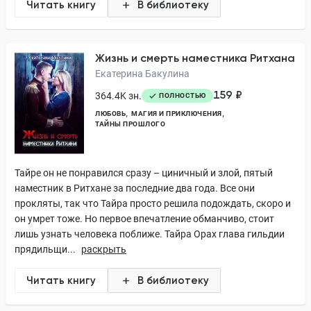
Читать книгу
В библиотеку
Жизнь и смерть наместника Ритхана
Екатерина Бакулина
159 ₽
364.4K зн.
ПОЛНОСТЬЮ
ЛЮБОВЬ
МАГИЯ И ПРИКЛЮЧЕНИЯ
ТАЙНЫ ПРОШЛОГО
Тайре он не понравился сразу – циничный и злой, пятый
наместник в Ритхане за последние два года. Все они
прокляты, так что Тайра просто решила подождать, скоро и
он умрет тоже. Но первое впечатление обманчиво, стоит
лишь узнать человека поближе. Тайра Орах глава гильдии
прядильщи...
раскрыть
Читать книгу
В библиотеку