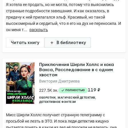
Я хотела ее продать, но не могла, потому что выяснились
странные подробности завещания. И как оказалось, в
придачу к ней прилагался эльф. Красивый, но такой
высокомерный и сердитый, что я его на дух не переносила. И
он меня т...
раскрыть
Читать книгу
В библиотеку
Приключения Ширли Холлс и кока
Вакса, Расследование в с одним
хвостом
Виктория Дмитриева
119 ₽
227.5K зн.
ПОЛНОСТЬЮ
ОБОРОТНИ
МАГИЧЕСКИЙ ДЕТЕКТИВ
ДЕТЕКТИВНОЕ ФЭНТЕЗИ
Мисс Ширли Холлс получает странную телеграмму с
просьбой не лезть в ЭТО. И пока леди-детектив кицунэ
пытается понять в какое из дел её просили не влезать, она