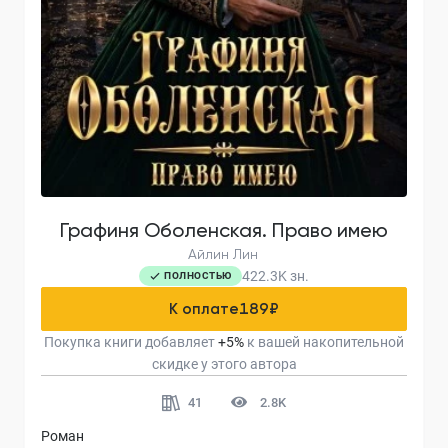
Графиня Оболенская. Право имею
Айлин Лин
422.3K
зн.
ПОЛНОСТЬЮ
К оплате
189
₽
Покупка книги добавляет
+
5
%
к вашей накопительной
скидке у этого автора
41
2.8K
Роман