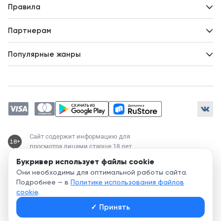
Вопросы и ответы
Новости
Правила
Идеи для развития
Пользовательское соглашение
Партнерам
Политика конфиденциальности
Зарабатывайте с авторами
Популярные жанры
Предложения авторов
Попаданцы
Магические академии
Современный любовный роман
Любовное фэнтези
ЛитРПГ
Сайт содержит информацию для
18+
просмотра лицами старше 18 лет
Букривер использует файлы cookie
Служба поддержки:
Они необходимы для оптимальной работы сайта.
support@bookriver.ru
Подробнее — в
Политике использования файлов
cookie
.
2020-
2026
© Bookriver — литературно-издательская площадка,
✓
Принять
объединяющая читателей и авторов.