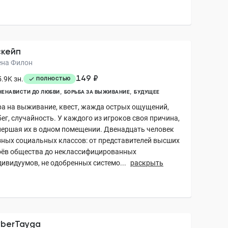
кейп
ена Филон
149 ₽
.9K зн.
ПОЛНОСТЬЮ
НЕНАВИСТИ ДО ЛЮБВИ
БОРЬБА ЗА ВЫЖИВАНИЕ
БУДУЩЕЕ
ра на выживание, квест, жажда острых ощущений,
ег, случайность. У каждого из игроков своя причина,
першая их в одном помещении. Двенадцать человек
зных социальных классов: от представителей высших
оёв общества до неклассифицированных
дивидуумов, не одобренных системо...
раскрыть
berTayga