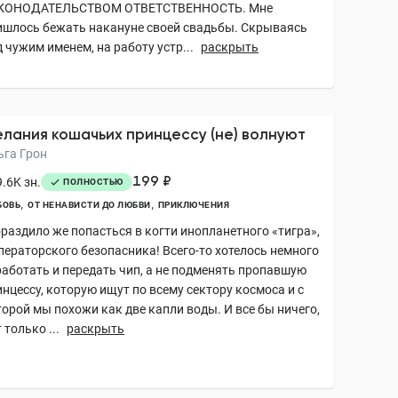
КОНОДАТЕЛЬСТВОМ ОТВЕТСТВЕННОСТЬ. Мне
ишлось бежать накануне своей свадьбы. Скрываясь
 чужим именем, на работу устр...
раскрыть
лания кошачьих принцессу (не) волнуют
ьга Грон
199 ₽
.6K зн.
ПОЛНОСТЬЮ
БОВЬ
ОТ НЕНАВИСТИ ДО ЛЮБВИ
ПРИКЛЮЧЕНИЯ
ораздило же попасться в когти инопланетного «тигра»,
ператорского безопасника! Всего-то хотелось немного
работать и передать чип, а не подменять пропавшую
нцессу, которую ищут по всему сектору космоса и с
торой мы похожи как две капли воды. И все бы ничего,
 только ...
раскрыть