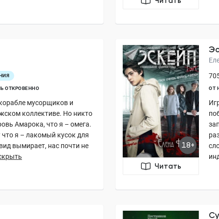
Читать
Эс
Ел
705
НИЯ
Ь ОТКРОВЕННО
ОТ 
 корабле мусорщиков и
Иг
жском коллективе. Но никто
поб
кровь Амарока, что я – омега.
за
 что я – лакомый кусок для
ра
18+
вид вымирает, нас почти не
сл
скрыть
ин
Читать
Cy