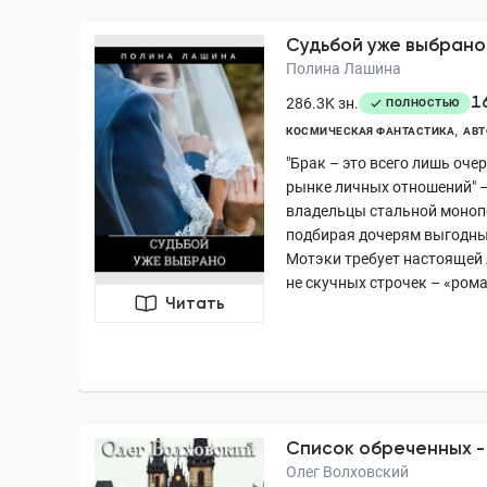
Судьбой уже выбрано
Полина Лашина
1
286.3K зн.
ПОЛНОСТЬЮ
КОСМИЧЕСКАЯ ФАНТАСТИКА
АВТ
"Брак – это всего лишь оче
рынке личных отношений" –
владельцы стальной монопо
подбирая дочерям выгодны
Мотэки требует настоящей 
не скучных строчек – «рома
Читать
Список обреченных -
Олег Волховский