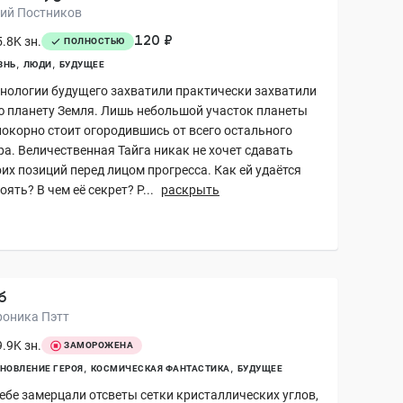
ий Постников
120 ₽
.8K зн.
ПОЛНОСТЬЮ
ЗНЬ
ЛЮДИ
БУДУЩЕЕ
хнологии будущего захватили практически захватили
ю планету Земля. Лишь небольшой участок планеты
покорно стоит огородившись от всего остального
ра. Величественная Тайга никак не хочет сдавать
их позиций перед лицом прогресса. Как ей удаётся
оять? В чем её секрет? Р...
раскрыть
б
роника Пэтт
.9K зн.
ЗАМОРОЖЕНА
НОВЛЕНИЕ ГЕРОЯ
КОСМИЧЕСКАЯ ФАНТАСТИКА
БУДУЩЕЕ
небе замерцали отсветы сетки кристаллических углов,