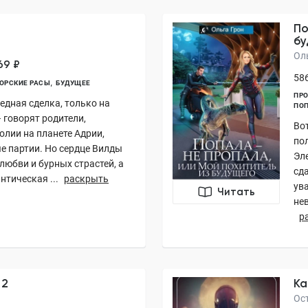
По
бу
Ол
69 ₽
586
ОРСКИЕ РАСЫ
БУДУЩЕЕ
ПРО
редная сделка, только на
ПОП
 говорят родители,
Во
лии на планете Адрии,
пол
е партии. Но сердце Вилды
Эл
любви и бурных страстей, а
сд
нтическая ...
раскрыть
ув
Читать
не
р
 2
Ка
Ос