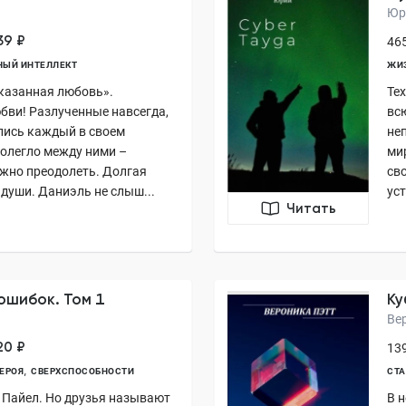
Юр
39 ₽
465
НЫЙ ИНТЕЛЛЕКТ
ЖИ
казанная любовь».
Те
бви! Разлученные навсегда,
вс
лись каждый в своем
не
ролегло между ними –
ми
жно преодолеть. Долгая
сво
 души. Даниэль не слыш...
уст
Читать
ошибок. Том 1
Ку
Ве
20 ₽
139
ЕРОЯ
СВЕРХСПОСОБНОСТИ
СТА
н Пайел. Но друзья называют
В 