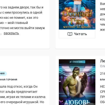
Ва
о на заднем дворе, так бы и
не
ы с ним проснулись в одной
док
з нас не помнит, как это
кош
мэ — мой главный
че
 точно не могла выйти замуж
жиз
..
раскрыть
Читать
Лю
Ол
216
НИЯ
НАЯ ГЕРОИНЯ
ВЛА
ла под откос, когда Он
НЕ
Этот альфа предпочитает
СР
и, играя их телами и калеча
ПР
ь его очередной игрушкой. Но
ОБ