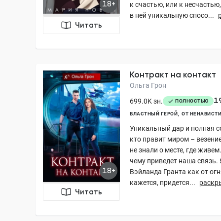
18+
к счастью, или к несчасть
в ней уникальную спосо...
Читать
Контракт на контакт
Ольга Грон
1
699.0K зн.
ПОЛНОСТЬЮ
ВЛАСТНЫЙ ГЕРОЙ
ОТ НЕНАВИСТИ
Уникальный дар и полная со
кто правит миром – везени
не знали о месте, где живем
чему приведет наша связь. 
18+
Вэйланда Гранта как от огн
кажется, придется...
раскр
Читать