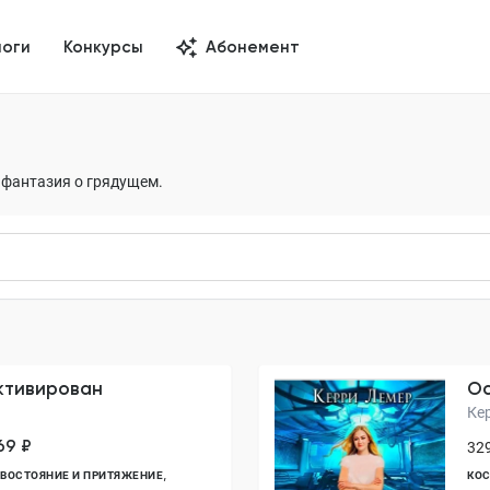
логи
Конкурсы
Абонемент
и фантазия о грядущем.
ктивирован
Ос
Ке
69 ₽
329
ВОСТОЯНИЕ И ПРИТЯЖЕНИЕ
КО