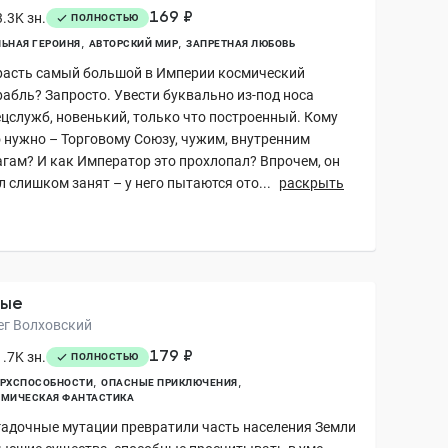
169 ₽
.3K зн.
ПОЛНОСТЬЮ
ЬНАЯ ГЕРОИНЯ
АВТОРСКИЙ МИР
ЗАПРЕТНАЯ ЛЮБОВЬ
расть самый большой в Империи космический
рабль? Запросто. Увести буквально из-под носа
ецслужб, новенький, только что построенный. Кому
о нужно – Торговому Союзу, чужим, внутренним
агам? И как Император это прохлопал? Впрочем, он
 слишком занят – у него пытаются ото...
раскрыть
ные
ег Волховский
179 ₽
.7K зн.
ПОЛНОСТЬЮ
ЕРХСПОСОБНОСТИ
ОПАСНЫЕ ПРИКЛЮЧЕНИЯ
СМИЧЕСКАЯ ФАНТАСТИКА
гадочные мутации превратили часть населения Земли