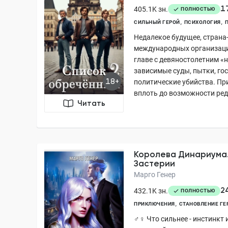
1
405.1K зн.
ПОЛНОСТЬЮ
СИЛЬНЫЙ ГЕРОЙ
ПСИХОЛОГИЯ
Недалекое будущее, страна-
международных организаци
главе с девяностолетним «
зависимые суды, пытки, гос
18+
политические убийства. Пр
вплоть до возможности ред
Читать
Королева Динариума
Застерии
Марго Генер
2
432.1K зн.
ПОЛНОСТЬЮ
ПРИКЛЮЧЕНИЯ
СТАНОВЛЕНИЕ ГЕ
♂♀ Что сильнее - инстинкт