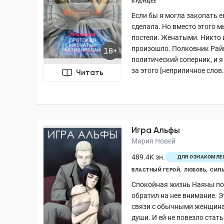
БУДУЩЕЕ
Если бы я могла закопать ег
сделала. Но вместо этого м
постели. Женатыми. Никто и
произошло. Полковник Рай
18+
политический соперник, и я
за этого [неприличное слов.
Читать
Игра Альфы
Мария Новей
489.4K зн.
ДЛЯ ОЗНАКОМЛЕ
ВЛАСТНЫЙ ГЕРОЙ
ЛЮБОВЬ
СИЛЬ
Спокойная жизнь Наяны пош
обратил на нее внимание. 
связи с обычными женщинам
души. И ей не повезло стат