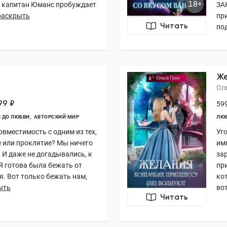
18+
ю, капитан Юманс пробуждает
ЗА
раскрыть
пр
Читать
под
Же
Ол
99 ₽
599
 ДО ЛЮБВИ
АВТОРСКИЙ МИР
ЛЮ
вместимость с одним из тех,
Уг
е или проклятие? Мы ничего
им
. И даже не догадывались, к
за
Я готова была бежать от
при
я. Вот только бежать нам,
ко
ыть
вот
Читать