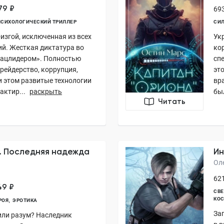
79 ₽
693
ПСИХОЛОГИЧЕСКИЙ ТРИЛЛЕР
СИЛ
изгой, исключенная из всех
Ук
й. Жесткая диктатура во
ко
нацлидером». Полностью
сп
рейдерство, коррупция,
эт
и этом развитые технологии
вр
актир...
раскрыть
был
Читать
. Последняя надежда
И
Ол
621
49 ₽
СВ
КО
РОЯ
ЭРОТИКА
За
 или разум? Наследник