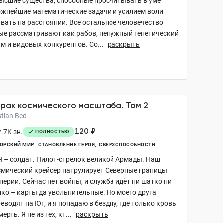
высшие существа, способные просчитывать в уме
ожнейшие математические задачи и усилием воли
ивать на расстоянии. Все остальное человечество
ые рассматривают как рабов, ненужный генетический
м и видовых конкурентов. Со...
раскрыть
рак космического масштаба. Том 2
stian Bed
120 ₽
.7K зн.
ПОЛНОСТЬЮ
ОРСКИЙ МИР
СТАНОВЛЕНИЕ ГЕРОЯ
СВЕРХСПОСОБНОСТИ
 Я – солдат. Пилот-стрелок великой Армады. Наш
смический крейсер патрулирует Северные границы
перии. Сейчас нет войны, и служба идёт ни шатко ни
лко – карты да увольнительные. Но моего друга
еводят на Юг, и я попадаю в бездну, где только кровь
мерть. Я не из тех, кт...
раскрыть