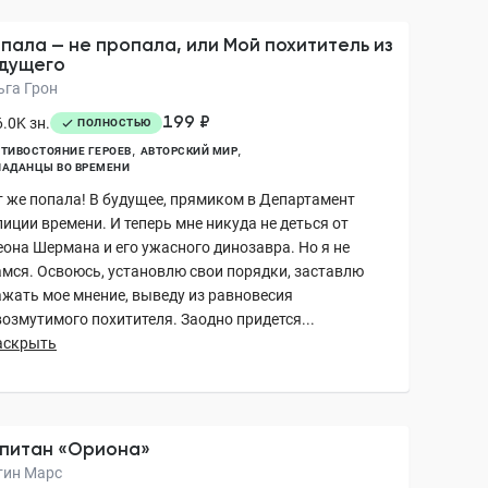
пала — не пропала, или Мой похититель из
дущего
ьга Грон
199 ₽
.0K зн.
ПОЛНОСТЬЮ
ТИВОСТОЯНИЕ ГЕРОЕВ
АВТОРСКИЙ МИР
АДАНЦЫ ВО ВРЕМЕНИ
т же попала! В будущее, прямиком в Департамент
иции времени. И теперь мне никуда не деться от
еона Шермана и его ужасного динозавра. Но я не
амся. Освоюсь, установлю свои порядки, заставлю
ажать мое мнение, выведу из равновесия
возмутимого похитителя. Заодно придется...
аскрыть
питан «Ориона»
тин Марс