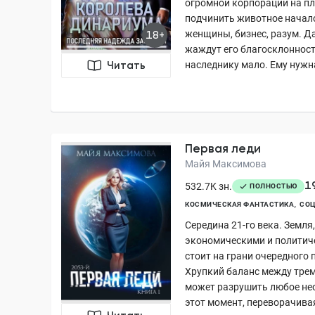
огромной корпорации на пл
подчинить животное начало.
женщины, бизнес, разум. 
18+
жаждут его благосклонност
наследнику мало. Ему нужна
Читать
Первая леди
Майя Максимова
1
532.7K зн.
ПОЛНОСТЬЮ
КОСМИЧЕСКАЯ ФАНТАСТИКА
СОЦ
Середина 21-го века. Земля
экономическими и политич
стоит на грани очередного
Хрупкий баланс между тре
может разрушить любое нео
этот момент, переворачивая 