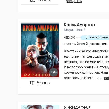
Читать
раскрыть
Кровь Амарока
Мария Новей
452.2K зн.
ДЛЯ ОЗНАКОМЛЕ
ВЛАСТНЫЙ ГЕРОЙ
ЛЮБОВЬ
ОЧЕН
Я механик на космическом
единственная девушка в му
не знает, что во мне течет 
И не должен узнать! Потому
18+
космических пиратов. Наш 
осталось во Вселенно...
ра
Читать
Я найду тебя