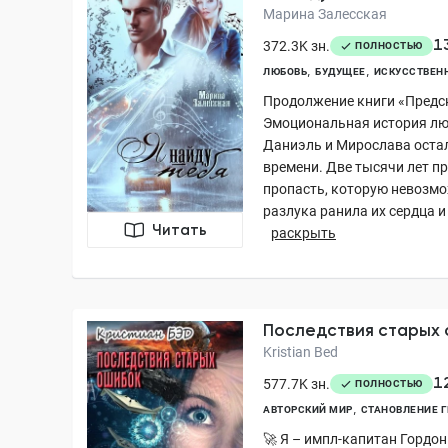
Марина Залесская
1
372.3K зн.
ПОЛНОСТЬЮ
ЛЮБОВЬ
БУДУЩЕЕ
ИСКУССТВЕН
Продолжение книги «Предс
Эмоциональная история лю
Даниэль и Мирослава оста
времени. Две тысячи лет п
пропасть, которую невозмо
разлука ранила их сердца и
Читать
раскрыть
Последствия старых 
Kristian Bed
1
577.7K зн.
ПОЛНОСТЬЮ
АВТОРСКИЙ МИР
СТАНОВЛЕНИЕ Г
🚀 Я – импл-капитан Гордо