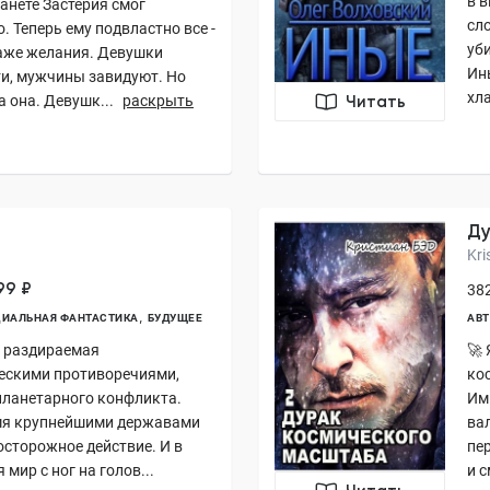
в 
анете Застерия смог
сл
 Теперь ему подвластно все -
уб
Даже желания. Девушки
Ин
и, мужчины завидуют. Но
хла
 она. Девушк...
раскрыть
Читать
Ду
Kri
99 ₽
382
ИАЛЬНАЯ ФАНТАСТИКА
БУДУЩЕЕ
АВТ
, раздираемая
🚀
ескими противоречиями,
ко
 планетарного конфликта.
Им
мя крупнейшими державами
ва
сторожное действие. И в
пер
мир с ног на голов...
и с