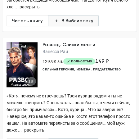
загорается входящим сообщением: “Ты долго? Купи белого
хле...
раскрыть
Читать книгу
В библиотеку
Развод. Сливки мести
Ванесса Рай
149 ₽
129.9K зн.
ПОЛНОСТЬЮ
СИЛЬНАЯ ГЕРОИНЯ
ИЗМЕНА
ПРЕДАТЕЛЬСТВО
18+
«Котя, почему не отвечаешь? Твоя курица рядом и ты не
можешь говорить? Очень жаль… знал бы ты, в чем я сейчас,
быстро бы примчался»… Котя, курица… Что за зверинец?
Наверное, это какая-то ошибка и Костя этот телефон просто
нашел. На автомате перелистываю сообщения… Мой муж
даже ...
раскрыть