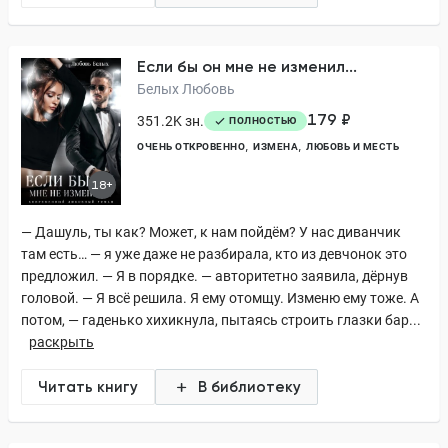
Если бы он мне не изменил...
Белых Любовь
179 ₽
351.2K зн.
ПОЛНОСТЬЮ
ОЧЕНЬ ОТКРОВЕННО
ИЗМЕНА
ЛЮБОВЬ И МЕСТЬ
18+
— Дашуль, ты как? Может, к нам пойдём? У нас диванчик
там есть… — я уже даже не разбирала, кто из девчонок это
предложил. — Я в порядке. — авторитетно заявила, дёрнув
головой. — Я всё решила. Я ему отомщу. Изменю ему тоже. А
потом, — гаденько хихикнула, пытаясь строить глазки бар...
раскрыть
Читать книгу
В библиотеку