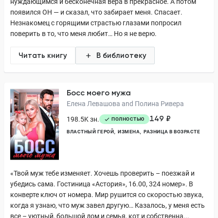
нуждающимся и бесконечная вера в прекрасное. А потом
появился ОН — и сказал, что забирает меня. Спасает.
Незнакомец с горящими страстью глазами попросил
поверить в то, что меня любит… Но я не верю.
Читать книгу
В библиотеку
Босс моего мужа
Елена Левашова and Полина Ривера
149 ₽
198.5K зн.
ПОЛНОСТЬЮ
ВЛАСТНЫЙ ГЕРОЙ
ИЗМЕНА
РАЗНИЦА В ВОЗРАСТЕ
«Твой муж тебе изменяет. Хочешь проверить – поезжай и
убедись сама. Гостиница «Астория», 16.00, 324 номер». В
конверте ключ от номера. Мир рушится со скоростью звука,
когда я узнаю, что муж завел другую… Казалось, у меня есть
все – уютный, большой дом и семья, кот и собственна...