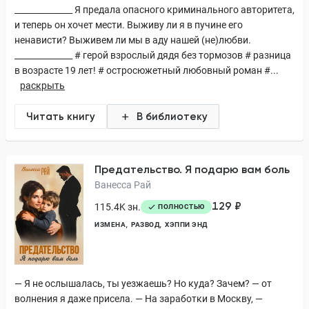
______________ Я предала опасного криминального авторитета,
и теперь он хочет мести. Выживу ли я в пучине его
ненависти? Выживем ли мы в аду нашей (не)любви.
______________ # герой взрослый дядя без тормозов # разница
в возрасте 19 лет! # остросюжетный любовный роман #...
раскрыть
Читать книгу
В библиотеку
Предательство. Я подарю вам боль
Ванесса Рай
129 ₽
115.4K зн.
ПОЛНОСТЬЮ
ИЗМЕНА
РАЗВОД
ХЭППИ ЭНД
— Я не ослышалась, ты уезжаешь? Но куда? Зачем? — от
волнения я даже присела. — На заработки в Москву, —