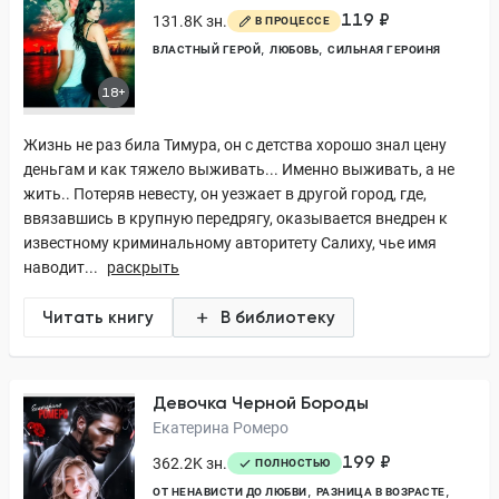
119 ₽
131.8K зн.
В ПРОЦЕССЕ
ВЛАСТНЫЙ ГЕРОЙ
ЛЮБОВЬ
СИЛЬНАЯ ГЕРОИНЯ
18+
Жизнь не раз била Тимура, он с детства хорошо знал цену
деньгам и как тяжело выживать... Именно выживать, а не
жить.. Потеряв невесту, он уезжает в другой город, где,
ввязавшись в крупную передрягу, оказывается внедрен к
известному криминальному авторитету Салиху, чье имя
наводит...
раскрыть
Читать книгу
В библиотеку
Девочка Черной Бороды
Екатерина Ромеро
199 ₽
362.2K зн.
ПОЛНОСТЬЮ
ОТ НЕНАВИСТИ ДО ЛЮБВИ
РАЗНИЦА В ВОЗРАСТЕ