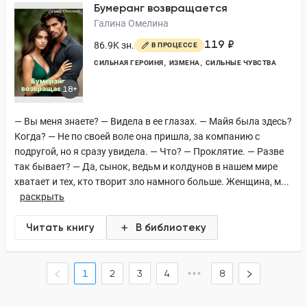
Бумеранг возвращается
Галина Омелина
119 ₽
86.9K зн.
В ПРОЦЕССЕ
СИЛЬНАЯ ГЕРОИНЯ
ИЗМЕНА
СИЛЬНЫЕ ЧУВСТВА
18+
— Вы меня знаете? — Видела в ее глазах. — Майя была здесь?
Когда? — Не по своей воле она пришла, за компанию с
подругой, но я сразу увидела. — Что? — Проклятие. — Разве
так бывает? — Да, сынок, ведьм и колдунов в нашем мире
хватает и тех, кто творит зло намного больше. Женщина, м...
раскрыть
Читать книгу
В библиотеку
1
2
3
4
•••
8