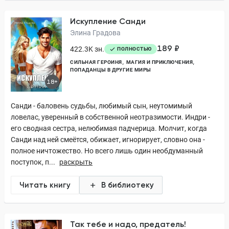
Искупление Санди
Элина Градова
189 ₽
422.3K зн.
ПОЛНОСТЬЮ
СИЛЬНАЯ ГЕРОИНЯ
МАГИЯ И ПРИКЛЮЧЕНИЯ
ПОПАДАНЦЫ В ДРУГИЕ МИРЫ
18+
Санди - баловень судьбы, любимый сын, неутомимый
ловелас, уверенный в собственной неотразимости. Индри -
его сводная сестра, нелюбимая падчерица. Молчит, когда
Санди над ней смеётся, обижает, игнорирует, словно она -
полное ничтожество. Но всего лишь один необдуманный
поступок, п...
раскрыть
Читать книгу
В библиотеку
Так тебе и надо, предатель!