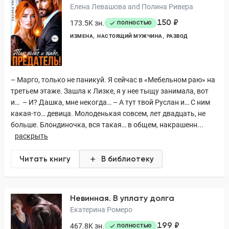
Елена Левашова and Полина Ривера
150 ₽
173.5K зн.
ПОЛНОСТЬЮ
ИЗМЕНА
НАСТОЯЩИЙ МУЖЧИНА
РАЗВОД
– Марго, только не паникуй. Я сейчас в «Мебельном раю» на
третьем этаже. Зашла к Лизке, я у нее тыщу занимала, вот
и… – И? Дашка, мне некогда… – А тут твой Руслан и… С ним
какая-то… девица. Молоденькая совсем, лет двадцать, не
больше. Блондиночка, вся такая… в общем, накрашенн...
раскрыть
Читать книгу
В библиотеку
Невинная. В уплату долга
Екатерина Ромеро
199 ₽
467.8K зн.
ПОЛНОСТЬЮ