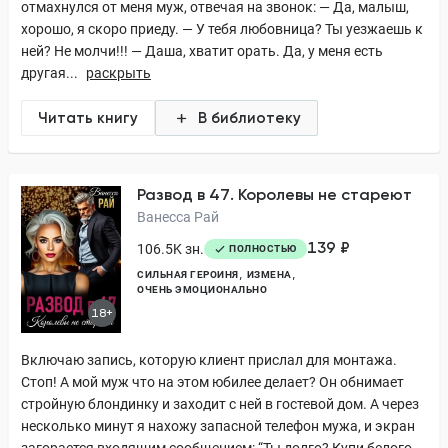
отмахнулся от меня муж, отвечая на звонок: — Да, малыш,
хорошо, я скоро приеду. — У тебя любовница? Ты уезжаешь к
ней? Не молчи!!! — Даша, хватит орать. Да, у меня есть
другая...
раскрыть
Читать книгу
В библиотеку
Развод в 47. Королевы не стареют
Ванесса Рай
139 ₽
106.5K зн.
ПОЛНОСТЬЮ
СИЛЬНАЯ ГЕРОИНЯ
ИЗМЕНА
ОЧЕНЬ ЭМОЦИОНАЛЬНО
18+
Включаю запись, которую клиент прислал для монтажа.
Стоп! А мой муж что на этом юбилее делает? Он обнимает
стройную блондинку и заходит с ней в гостевой дом. А через
несколько минут я нахожу запасной телефон мужа, и экран