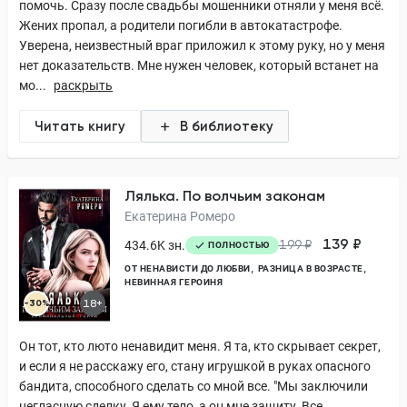
помочь. Сразу после свадьбы мошенники отняли у меня всё.
Жених пропал, а родители погибли в автокатастрофе.
Уверена, неизвестный враг приложил к этому руку, но у меня
нет доказательств. Мне нужен человек, который встанет на
мо...
раскрыть
Читать книгу
В библиотеку
Лялька. По волчьим законам
Екатерина Ромеро
139 ₽
434.6K зн.
199 ₽
ПОЛНОСТЬЮ
ОТ НЕНАВИСТИ ДО ЛЮБВИ
РАЗНИЦА В ВОЗРАСТЕ
НЕВИННАЯ ГЕРОИНЯ
-30%
18+
Он тот, кто люто ненавидит меня. Я та, кто скрывает секрет,
и если я не расскажу его, стану игрушкой в руках опасного
бандита, способного сделать со мной все. "Мы заключили
негласную сделку. Я ему тело, а он мне защиту. Все