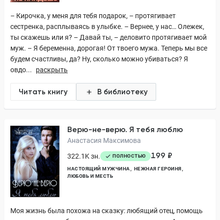
– Кирочка, у меня для тебя подарок, – протягивает
сестренка, расплываясь в улыбке. – Вернее, у нас… Олежек,
ты скажешь или я? – Давай ты, – деловито протягивает мой
муж. – Я беременна, дорогая! От твоего мужа. Теперь мы все
будем счастливы, да? Ну, сколько можно убиваться? Я
овдо...
раскрыть
Читать книгу
В библиотеку
Верю-не-верю. Я тебя люблю
Анастасия Максимова
199 ₽
322.1K зн.
ПОЛНОСТЬЮ
НАСТОЯЩИЙ МУЖЧИНА
НЕЖНАЯ ГЕРОИНЯ
ЛЮБОВЬ И МЕСТЬ
Моя жизнь была похожа на сказку: любящий отец, помощь