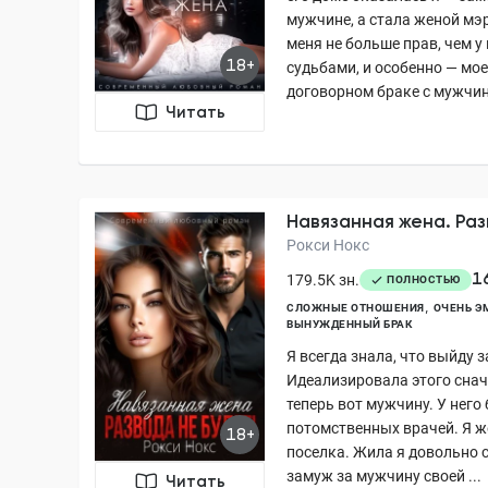
мужчине, а стала женой мэр
меня не больше прав, чем у
18+
судьбами, и особенно — мое
договорном браке с мужчино
Читать
Навязанная жена. Раз
Рокси Нокс
1
179.5K зн.
ПОЛНОСТЬЮ
СЛОЖНЫЕ ОТНОШЕНИЯ
ОЧЕНЬ 
ВЫНУЖДЕННЫЙ БРАК
Я всегда знала, что выйду 
Идеализировала этого снач
теперь вот мужчину. У него
потомственных врачей. Я ж
18+
поселка. Жила я довольно 
замуж за мужчину своей ...
Читать