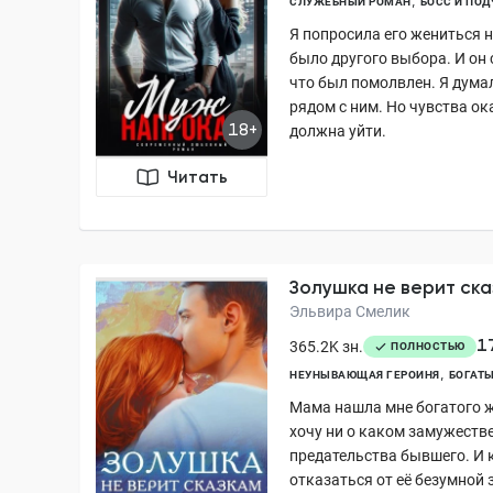
СЛУЖЕБНЫЙ РОМАН
БОСС И ПО
Я попросила его жениться н
было другого выбора. И он с
что был помолвлен. Я думал
рядом с ним. Но чувства ок
18+
должна уйти.
Читать
Золушка не верит ска
Эльвира Смелик
1
365.2K зн.
ПОЛНОСТЬЮ
НЕУНЫВАЮЩАЯ ГЕРОИНЯ
БОГАТ
Мама нашла мне богатого ж
хочу ни о каком замужеств
предательства бывшего. И 
отказаться от её безумной 