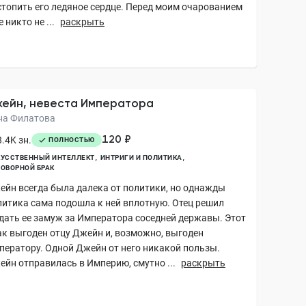
стопить его ледяное сердце. Перед моим очарованием
 никто не ...
раскрыть
ейн, невеста Императора
на Филатова
120 ₽
.4K зн.
ПОЛНОСТЬЮ
УССТВЕННЫЙ ИНТЕЛЛЕКТ
ИНТРИГИ И ПОЛИТИКА
ОВОРНОЙ БРАК
ейн всегда была далека от политики, но однажды
литика сама подошла к ней вплотную. Отец решил
дать ее замуж за Императора соседней державы. Этот
ак выгоден отцу Джейн и, возможно, выгоден
ператору. Одной Джейн от него никакой пользы.
ейн отправилась в Империю, смутно ...
раскрыть