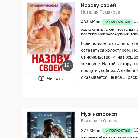
Назову своей
Наталия Романова
1
433.6K зн.
ПОЛНОСТЬЮ
АДЕКВАТНЫЕ ГЕРОИ
ПОСТЕПЕННО
ПОСТЕПЕННОЕ ЗАРОЖДЕНИЕ ЧУВС
Если полковник хочет стать
оставаться холостяком. По
от начальства, Игнат реша
женщине. На той, которую 
18+
проще и удобнее. А любовь?
оказывается, не всё...
раск
Читать
Муж напрокат
Екатерина Орлова
1
377.3K зн.
ПОЛНОСТЬЮ