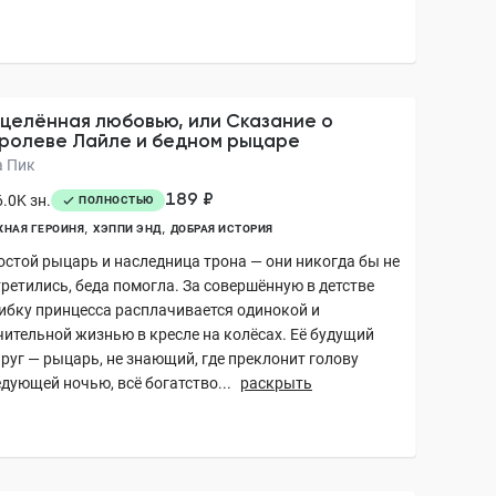
целённая любовью, или Сказание о
ролеве Лайле и бедном рыцаре
а Пик
189 ₽
.0K зн.
ПОЛНОСТЬЮ
НАЯ ГЕРОИНЯ
ХЭППИ ЭНД
ДОБРАЯ ИСТОРИЯ
остой рыцарь и наследница трона — они никогда бы не
третились, беда помогла. За совершённую в детстве
ибку принцесса расплачивается одинокой и
чительной жизнью в кресле на колёсах. Её будущий
пруг — рыцарь, не знающий, где преклонит голову
дующей ночью, всё богатство...
раскрыть