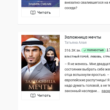
внезапно свалившегося на 
соседа?
Читать
Заложница мечты
Татьяна Алая
1
316.3K зн.
ПОЛНОСТЬЮ
ВЛАСТНЫЙ ГЕРОЙ
ЛЮБОВЬ
СТРА
– Я не женюсь. Мне двадцать
состоянии выбрать себе же
отца вспыхнули яростью. –
европейские распутницы! Я 
надо думать головой, а не т
законный наследни...
раск
Читать