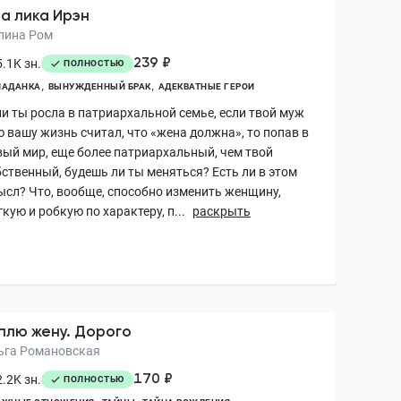
а лика Ирэн
лина Ром
239 ₽
.1K зн.
ПОЛНОСТЬЮ
ПАДАНКА
ВЫНУЖДЕННЫЙ БРАК
АДЕКВАТНЫЕ ГЕРОИ
ли ты росла в патриархальной семье, если твой муж
ю вашу жизнь считал, что «жена должна», то попав в
вый мир, еще более патриархальный, чем твой
бственный, будешь ли ты меняться? Есть ли в этом
ысл? Что, вообще, способно изменить женщину,
кую и робкую по характеру, п...
раскрыть
плю жену. Дорого
ьга Романовская
170 ₽
.2K зн.
ПОЛНОСТЬЮ