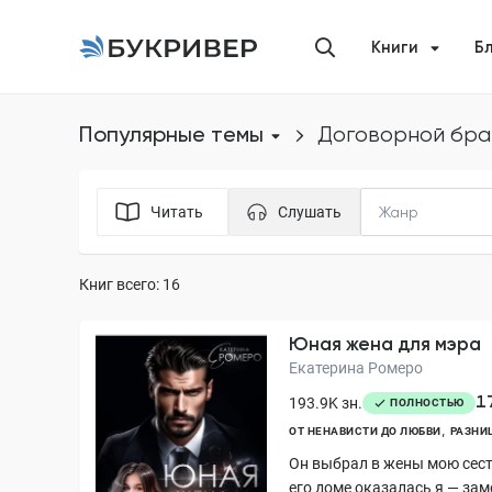
Книги
Б
Популярные темы
договорной бра
Читать
Слушать
Книг всего: 16
Юная жена для мэра
Екатерина Ромеро
1
193.9K зн.
ПОЛНОСТЬЮ
ОТ НЕНАВИСТИ ДО ЛЮБВИ
РАЗНИ
Он выбрал в жены мою сестр
его доме оказалась я — за