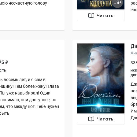
18+
мою несчастную голову
ра
еще
Читать
Дж
Ан
75 ₽
338
СТЬ
ИСК
ДОГ
 восемь лет, и я сам в
Дж
нщину! Тем более жену! Глаза
по
 Ты уже навыбирал! Одни
вы
понимаю, они доступнее, но
бр
ем, что между ног. Тебе нужен
Им
рыть
Дж
Читать