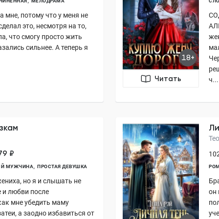
ДЧИНЁННАЯ
МЕЛОДРАМА
СЛ
а мне, потому что у меня не
СО
делал это, несмотря на то,
АЛ
а, что смогу просто жить
же
азались сильнее. А теперь я
ма
18+
Че
ре
Читать
ч...
зкам
Ли
Те
79 ₽
102
ЫЙ МУЖЧИНА
ПРОСТАЯ ДЕВУШКА
РО
ениха, но я и слышать не
Бра
е и любви после
он 
как мне убедить маму
по
затеи, а заодно избавиться от
уч