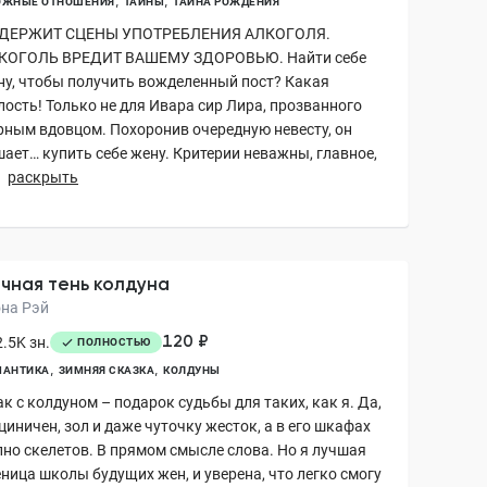
ОЖНЫЕ ОТНОШЕНИЯ
ТАЙНЫ
ТАЙНА РОЖДЕНИЯ
ДЕРЖИТ СЦЕНЫ УПОТРЕБЛЕНИЯ АЛКОГОЛЯ.
КОГОЛЬ ВРЕДИТ ВАШЕМУ ЗДОРОВЬЮ. Найти себе
ну, чтобы получить вожделенный пост? Какая
лость! Только не для Ивара сир Лира, прозванного
рным вдовцом. Похоронив очередную невесту, он
шает… купить себе жену. Критерии неважны, главное,
раскрыть
чная тень колдуна
она Рэй
120 ₽
.5K зн.
ПОЛНОСТЬЮ
МАНТИКА
ЗИМНЯЯ СКАЗКА
КОЛДУНЫ
к с колдуном – подарок судьбы для таких, как я. Да,
циничен, зол и даже чуточку жесток, а в его шкафах
лно скелетов. В прямом смысле слова. Но я лучшая
еница школы будущих жен, и уверена, что легко смогу