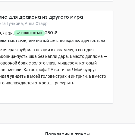
на для дракона из другого мира
ьга Гучкова, Анна Старр
250 ₽
.7K зн.
ПОЛНОСТЬЮ
КВАТНЫЕ ГЕРОИ
ФИКТИВНЫЙ БРАК
ПОПАДАНКА В ДРУГОЕ ТЕЛО
 вчера я зубрила лекции к экзамену, а сегодня —
аконица-пустышка без капли дара. Вместо диплома —
говорной брак с золотоглазым ящером, который
ает мысли. Катастрофа? А вот и нет! Мой супруг
дал увидеть в моей голове страх и интриги, а вместо
го наслаждается откров...
раскрыть
Популярные жанры