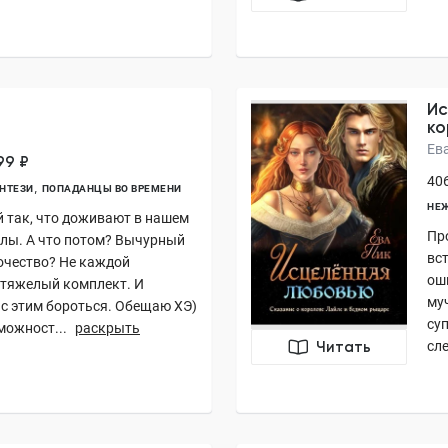
Ис
ко
Ев
99 ₽
406
НТЕЗИ
ПОПАДАНЦЫ ВО ВРЕМЕНИ
НЕЖ
 так, что доживают в нашем
Пр
лы. А что потом? Вычурный
вс
ночество? Не каждой
ош
 тяжелый комплект. И
му
 с этим бороться. Обещаю ХЭ)
су
можност...
раскрыть
сле
Читать