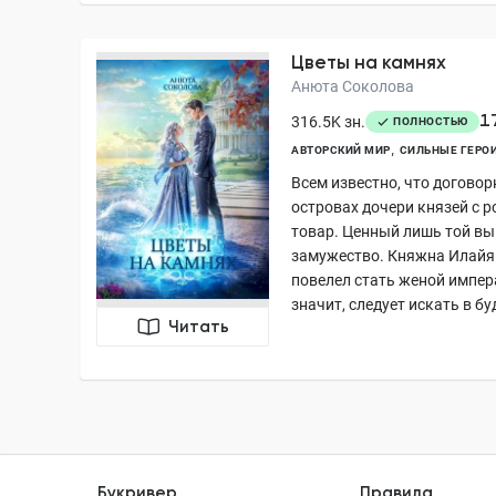
Цветы на камнях
Анюта Соколова
1
316.5K зн.
ПОЛНОСТЬЮ
АВТОРСКИЙ МИР
СИЛЬНЫЕ ГЕРО
Всем известно, что договор
островах дочери князей с р
товар. Ценный лишь той вы
замужество. Княжна Илайя 
повелел стать женой импер
значит, следует искать в буд
Читать
Букривер
Правила