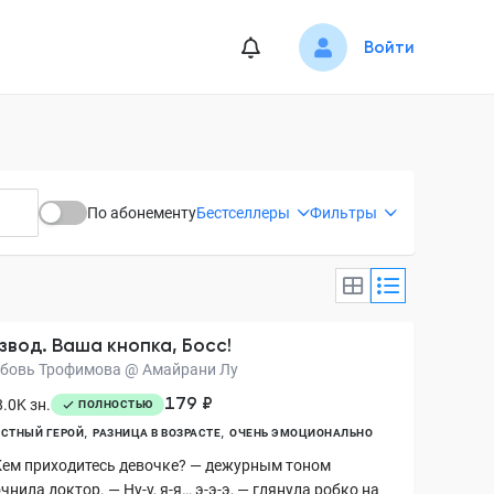
Войти
По абонементу
Бестселлеры
Фильтры
звод. Ваша кнопка, Босс!
бовь Трофимова @ Амайрани Лу
179 ₽
.0K зн.
ПОЛНОСТЬЮ
СТНЫЙ ГЕРОЙ
РАЗНИЦА В ВОЗРАСТЕ
ОЧЕНЬ ЭМОЦИОНАЛЬНО
Кем приходитесь девочке? — дежурным тоном
чнила доктор. — Ну-у, я-я… э-э-э, — глянула робко на