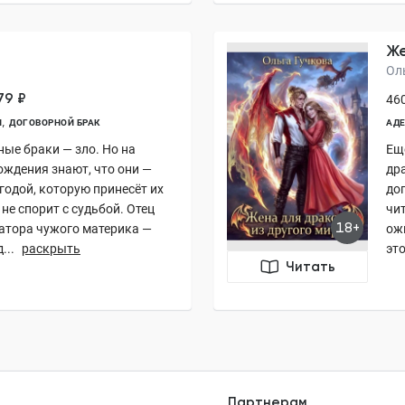
Же
Ол
79 ₽
460
И
ДОГОВОРНОЙ БРАК
АДЕ
ные браки — зло. Но на
Еще
ождения знают, что они —
др
годой, которую принесёт их
до
не спорит с судьбой. Отец
чит
18+
атора чужого материка —
ожи
...
раскрыть
это
Читать
Партнерам