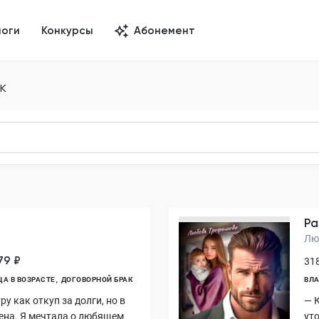
логи
Конкурсы
Абонемент
к
Ра
Лю
79 ₽
318
ЦА В ВОЗРАСТЕ
ДОГОВОРНОЙ БРАК
ВЛА
у как откуп за долги, но в
— 
мена. Я мечтала о любящем
уто