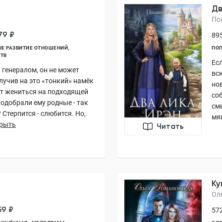
Дв
По
79 ₽
895
Е РАЗВИТИЕ ОТНОШЕНИЙ
ПО
ТВ
Ес
 генералом, он не может
вс
лучив на это «тонкий» намёк
но
ет жениться на подходящей
со
подобрали ему родные - так
см
 Стерпится - слюбится. Но,
мяг
рыть
Читать
Ку
Ол
59 ₽
572