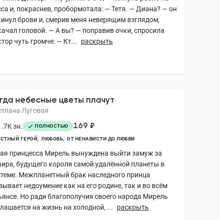
са и, покраснев, пробормотала: — Тетя. — Диана? — он
кинул брови и, смерив меня неверящим взглядом,
качал головой. — А вы? — поправив очки, спросила
тор чуть громче: — Кт...
раскрыть
гда небесные цветы плачут
етлана Луговая
169 ₽
.7K зн.
ПОЛНОСТЬЮ
СТНЫЙ ГЕРОЙ
ЛЮБОВЬ
ОТ НЕНАВИСТИ ДО ЛЮБВИ
ая принцесса Мирель вынуждена выйти замуж за
аира, будущего короля самой удалённой планеты в
стеме. Межпланетный брак наследного принца
ывает недоумение как на его родине, так и во всём
ьянсе. Но ради благополучия своего народа Мирель
лашается на жизнь на холодной, ...
раскрыть