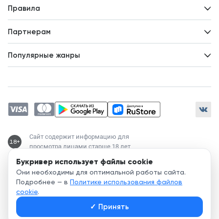
Вопросы и ответы
Новости
Правила
Идеи для развития
Пользовательское соглашение
Партнерам
Политика конфиденциальности
Зарабатывайте с авторами
Популярные жанры
Предложения авторов
Попаданцы
Магические академии
Современный любовный роман
Любовное фэнтези
ЛитРПГ
Сайт содержит информацию для
18+
просмотра лицами старше 18 лет
Букривер использует файлы cookie
Служба поддержки:
Они необходимы для оптимальной работы сайта.
support@bookriver.ru
Подробнее — в
Политике использования файлов
cookie
.
2020-
2026
© Bookriver — литературно-издательская площадка,
✓
Принять
объединяющая читателей и авторов.