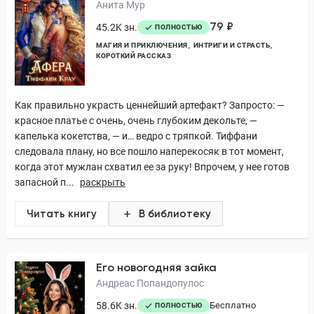
Анита Мур
79 ₽
45.2K зн.
ПОЛНОСТЬЮ
МАГИЯ И ПРИКЛЮЧЕНИЯ
ИНТРИГИ И СТРАСТЬ
КОРОТКИЙ РАССКАЗ
Как правильно украсть ценнейший артефакт? Запросто: —
красное платье с очень, очень глубоким декольте, —
капелька кокетства, — и… ведро с тряпкой. Тиффани
следовала плану, но все пошло наперекосяк в тот момент,
когда этот мужлан схватил ее за руку! Впрочем, у нее готов
запасной п...
раскрыть
Читать книгу
В библиотеку
Его новогодняя зайка
Андреас Попандопулос
58.6K зн.
Бесплатно
ПОЛНОСТЬЮ