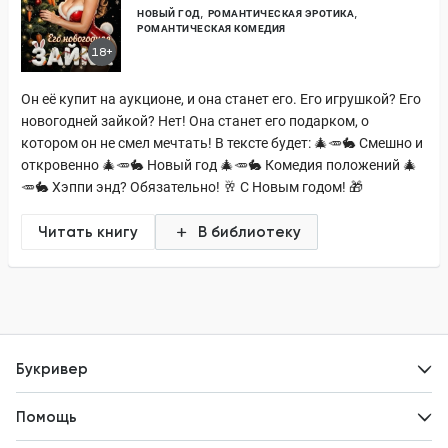
НОВЫЙ ГОД
РОМАНТИЧЕСКАЯ ЭРОТИКА
РОМАНТИЧЕСКАЯ КОМЕДИЯ
18+
Он её купит на аукционе, и она станет его. Его игрушкой? Его
новогодней зайкой? Нет! Она станет его подарком, о
котором он не смел мечтать! В тексте будет: 🎄🥕🐇 Смешно и
откровенно 🎄🥕🐇 Новый год 🎄🥕🐇 Комедия положений 🎄
🥕🐇 Хэппи энд? Обязательно! 🥂 С Новым годом! 🎁
Читать книгу
В библиотеку
Букривер
Контакты
Помощь
Авторам