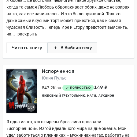
Любовь... Ее достойны немногие. Такое хрупкое счастье,
когда та самая Любовь обволакивает обоих, даже не взирая
на то, как все начиналось. И что было причиной. Только
даже самый вкусный торт может приесться, как и самая
чудесная близость. Теперь Ире и Егору предстоит выяснить,
на...
раскрыть
Читать книгу
В библиотеку
Испорченная
Юлия Пульс
149 ₽
547.2K зн.
ПОЛНОСТЬЮ
ЛЮБОВНЫЙ ТРЕУГОЛЬНИК
НАГИ
АУКЦИОН
18+
Я одна из тех, кого сирены брезгливо прозвали
«испорченной». Изгой идеального мира на дне океана. Мой
удел заботиться о пленниках – мужчинах-нагах, работать на