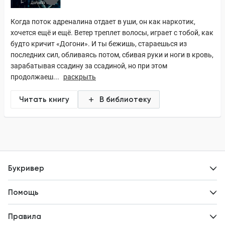
Когда поток адреналина отдает в уши, он как наркотик,
хочется ещё и ещё. Ветер треплет волосы, играет с тобой, как
будто кричит «Догони». И ты бежишь, стараешься из
последних сил, обливаясь потом, сбивая руки и ноги в кровь,
зарабатывая ссадину за ссадиной, но при этом
продолжаеш...
раскрыть
Читать книгу
В библиотеку
Букривер
Контакты
Помощь
Авторам
Вопросы и ответы
Новости
Правила