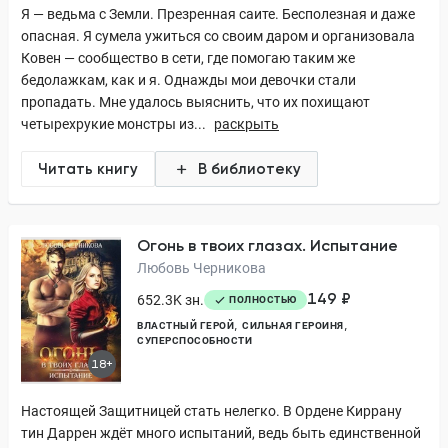
Я — ведьма с Земли. Презренная саите. Бесполезная и даже
опасная. Я сумела ужиться со своим даром и организовала
Ковен — сообщество в сети, где помогаю таким же
бедолажкам, как и я. Однажды мои девочки стали
пропадать. Мне удалось выяснить, что их похищают
четырехрукие монстры из...
раскрыть
Читать книгу
В библиотеку
Огонь в твоих глазах. Испытание
Любовь Черникова
149 ₽
652.3K зн.
ПОЛНОСТЬЮ
ВЛАСТНЫЙ ГЕРОЙ
СИЛЬНАЯ ГЕРОИНЯ
СУПЕРСПОСОБНОСТИ
18+
Настоящей Защитницей стать нелегко. В Ордене Киррану
тин Даррен ждёт много испытаний, ведь быть единственной