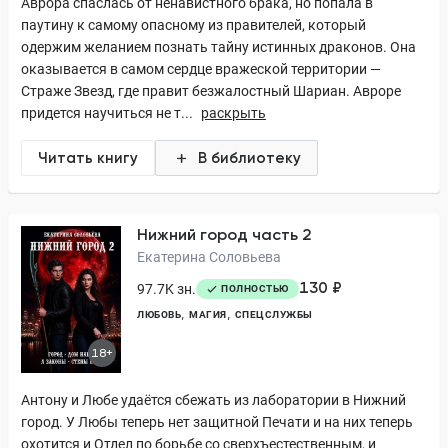
Аврора спаслась от ненавистного брака, но попала в
паутину к самому опасному из правителей, который
одержим желанием познать тайну истинных драконов. Она
оказывается в самом сердце вражеской территории —
Страже Звезд, где правит безжалостный Шариан. Авроре
придется научиться не т...
раскрыть
Читать книгу
В библиотеку
Нижний город часть 2
Екатерина Соловьева
130 ₽
97.7K зн.
ПОЛНОСТЬЮ
ЛЮБОВЬ
МАГИЯ
СПЕЦСЛУЖБЫ
18+
Антону и Любе удаётся сбежать из лаборатории в Нижний
город. У Любы теперь нет защитной Печати и на них теперь
охотится и Отдел по борьбе со сверхъестественным, и