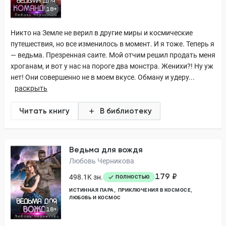
18+
Никто на Земле не верил в другие миры и космические
путешествия, но все изменилось в момент. И я тоже. Теперь я
— ведьма. Презренная саите. Мой отчим решил продать меня
хроганам, и вот у нас на пороге два монстра. Женихи?! Ну уж
нет! Они совершенно не в моем вкусе. Обману и удеру...
раскрыть
Читать книгу
В библиотеку
Ведьма для вождя
Любовь Черникова
179 ₽
498.1K зн.
ПОЛНОСТЬЮ
ИСТИННАЯ ПАРА
ПРИКЛЮЧЕНИЯ В КОСМОСЕ
ЛЮБОВЬ И КОСМОС
18+