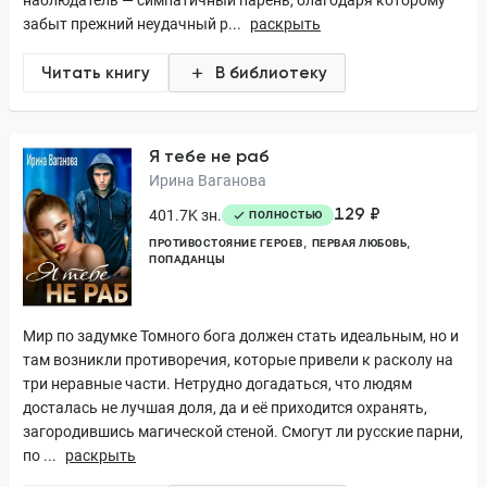
наблюдатель — симпатичный парень, благодаря которому
забыт прежний неудачный р...
раскрыть
Читать книгу
В библиотеку
Я тебе не раб
Ирина Ваганова
129 ₽
401.7K зн.
ПОЛНОСТЬЮ
ПРОТИВОСТОЯНИЕ ГЕРОЕВ
ПЕРВАЯ ЛЮБОВЬ
ПОПАДАНЦЫ
Мир по задумке Томного бога должен стать идеальным, но и
там возникли противоречия, которые привели к расколу на
три неравные части. Нетрудно догадаться, что людям
досталась не лучшая доля, да и её приходится охранять,
загородившись магической стеной. Смогут ли русские парни,
по ...
раскрыть