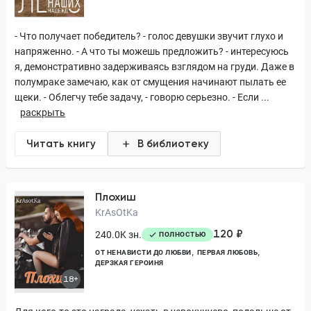
- Что получает победитель? - голос девушки звучит глухо и
напряженно. - А что ты можешь предложить? - интересуюсь
я, демонстративно задерживаясь взглядом на груди. Даже в
полумраке замечаю, как от смущения начинают пылать ее
щеки. - Облегчу тебе задачу, - говорю серьезно. - Если ...
раскрыть
Читать книгу
В библиотеку
Плохиш
KrAsOtKa
120 ₽
240.0K зн.
ПОЛНОСТЬЮ
ОТ НЕНАВИСТИ ДО ЛЮБВИ
ПЕРВАЯ ЛЮБОВЬ
ДЕРЗКАЯ ГЕРОИНЯ
18+