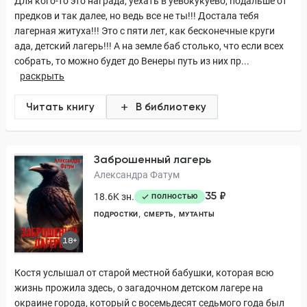
Для кого-то это награда, уехать в уевокукуево, подальше от
предков и так далее, но ведь все не ты!!! Достала тебя
лагерная житуха!!! Это с пяти лет, как бесконечные круги
ада, детский лагерь!!! А на земле баб столько, что если всех
собрать, то можно будет до Венеры путь из них пр...
раскрыть
Читать книгу
В библиотеку
Заброшенный лагерь
Александра Фатум
35 ₽
18.6K зн.
ПОЛНОСТЬЮ
ПОДРОСТКИ
СМЕРТЬ
МУТАНТЫ
18+
Костя услышал от старой местной бабушки, которая всю
жизнь прожила здесь, о загадочном детском лагере на
окраине города, который с восемьдесят седьмого года был