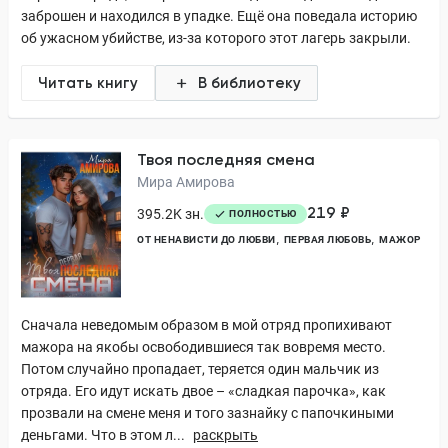
заброшен и находился в упадке. Ещё она поведала историю
об ужасном убийстве, из-за которого этот лагерь закрыли.
Читать книгу
В библиотеку
Твоя последняя смена
Мира Амирова
219 ₽
395.2K зн.
ПОЛНОСТЬЮ
ОТ НЕНАВИСТИ ДО ЛЮБВИ
ПЕРВАЯ ЛЮБОВЬ
МАЖОР
Сначала неведомым образом в мой отряд пропихивают
мажора на якобы освободившиеся так вовремя место.
Потом случайно пропадает, теряется один мальчик из
отряда. Его идут искать двое – «сладкая парочка», как
прозвали на смене меня и того зазнайку с папочкиными
деньгами. Что в этом л...
раскрыть