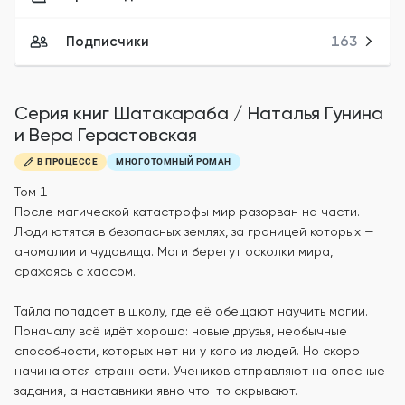
Подписчики
163
Серия книг
Шатакараба
/
Наталья Гунина
и Вера Герастовская
В ПРОЦЕССЕ
МНОГОТОМНЫЙ РОМАН
Том 1
После магической катастрофы мир разорван на части.
Люди ютятся в безопасных землях, за границей которых —
аномалии и чудовища. Маги берегут осколки мира,
сражаясь с хаосом.
Тайла попадает в школу, где её обещают научить магии.
Поначалу всё идёт хорошо: новые друзья, необычные
способности, которых нет ни у кого из людей. Но скоро
начинаются странности. Учеников отправляют на опасные
задания, а наставники явно что-то скрывают.