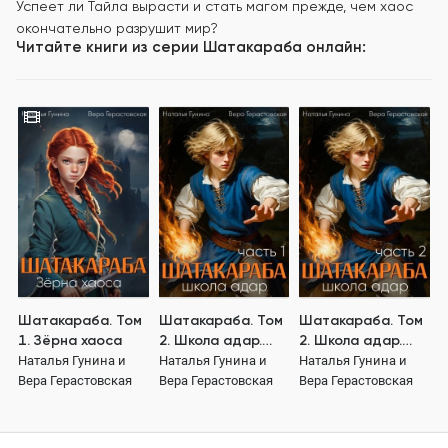
Успеет ли Тайла вырасти и стать магом прежде, чем хаос
окончательно разрушит мир?
Читайте книги из серии
Шатакараба
онлайн:
Шатакараба. Том
Шатакараба. Том
Шатакараба. Том
1. Зёрна хаоса
2. Школа адар.
2. Школа адар.
Часть 1
Часть 2
Наталья Гунина и
Наталья Гунина и
Наталья Гунина и
Вера Герастовская
Вера Герастовская
Вера Герастовская