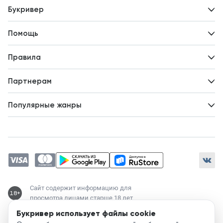
Букривер
Контакты
Помощь
Авторам
Вопросы и ответы
Новости
Правила
Идеи для развития
Пользовательское соглашение
Партнерам
Политика конфиденциальности
Зарабатывайте с авторами
Популярные жанры
Предложения авторов
Попаданцы
Магические академии
Современный любовный роман
Любовное фэнтези
ЛитРПГ
Сайт содержит информацию для
18+
просмотра лицами старше 18 лет
Букривер использует файлы cookie
Служба поддержки: