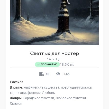
Светлых дел мастер
Этта Гут
18.5K
зн.
ПОЛНОСТЬЮ
42
1.6K
Рассказ
В книге:
мифические существа
новогодняя сказка
хэппи энд
фэнтези
Любовь
Жанры:
Городское фэнтези
Любовное фэнтези
Сказки