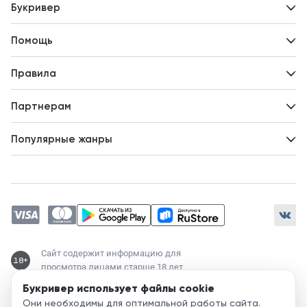
Букривер
Контакты
Помощь
Авторам
Вопросы и ответы
Новости
Правила
Идеи для развития
Пользовательское соглашение
Партнерам
Политика конфиденциальности
Зарабатывайте с авторами
Популярные жанры
Предложения авторов
Попаданцы
Магические академии
Современный любовный роман
Любовное фэнтези
ЛитРПГ
Сайт содержит информацию для
18+
просмотра лицами старше 18 лет
Букривер использует файлы cookie
Служба поддержки:
Они необходимы для оптимальной работы сайта.
support@bookriver.ru