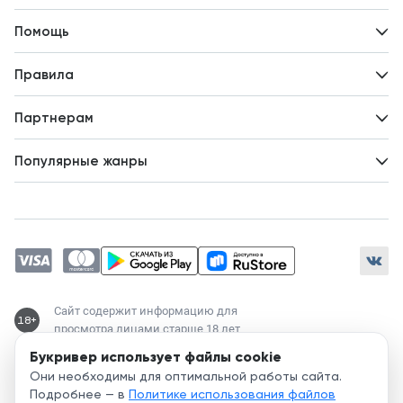
Контакты
Помощь
Авторам
Вопросы и ответы
Новости
Правила
Идеи для развития
Пользовательское соглашение
Партнерам
Политика конфиденциальности
Зарабатывайте с авторами
Популярные жанры
Предложения авторов
Попаданцы
Магические академии
Современный любовный роман
Любовное фэнтези
ЛитРПГ
Сайт содержит информацию для
18+
просмотра лицами старше 18 лет
Букривер использует файлы cookie
Служба поддержки:
Они необходимы для оптимальной работы сайта.
support@bookriver.ru
Подробнее — в
Политике использования файлов