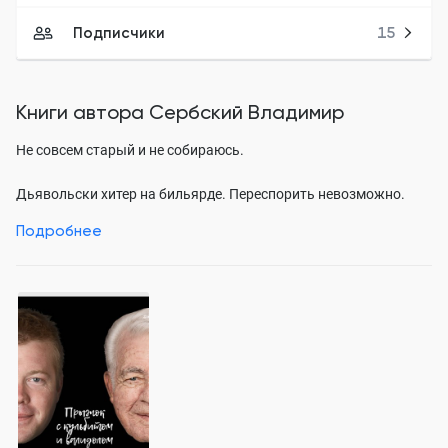
Подписчики
15
Книги автора
Сербский Владимир
Не совсем старый и не собираюсь.
Дьявольски хитер на бильярде. Переспорить невозможно.
Подробнее
На рыбалке мне нет равных. Поэтому рыба в ужасе
разбегается, как только начинаю раскладывать удочки.
У меня три компьютера, ноутбук, и два автомобиля. И все не
мои.
Долгими зимними вечерами вышиваю крестиком на дисках
CD-R, организую детские пиротехнические шоу любого уровня
и многое другое, к примеру, могу возбудить кого угодно на
шашлычные подвиги и неумеренное потребление пива.