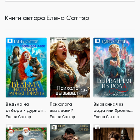
Книги автора
Елена Саттэр
18+
Ведьма на
Психолога
Вырванная из
отборе - дурная
вызывали?
рода или Хроники
примета
Облачного
Елена Саттэр
Елена Саттэр
Елена Саттэр
Королевства