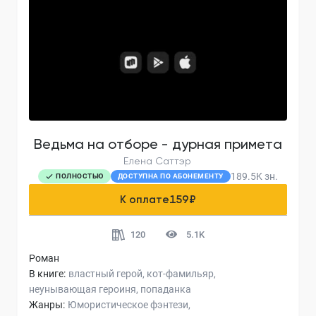
Ведьма на отборе - дурная примета
Елена Саттэр
189.5K
зн.
ПОЛНОСТЬЮ
ДОСТУПНА ПО АБОНЕМЕНТУ
К оплате
159
₽
120
5.1K
Роман
В книге:
властный герой
кот-фамильяр
неунывающая героиня
попаданка
Жанры:
Юмористическое фэнтези