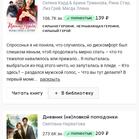
Селена Кард & Арина Туманова, Рина Стар,
Лиз Грей, Магда Ллена
139 ₽
106.7K зн.
ПОЛНОСТЬЮ
СИЛЬНАЯ ГЕРОИНЯ
НЕУНЫВАЮЩАЯ ГЕРОИНЯ
СИЛЬНЫЙ ГЕРОЙ
Спросонья я не поняла, что случилось, но дискомфорт был
слишком явным, чтоб продолжать мирно спать – что-то
тяжелое навалилось или прижало… Я попыталась
выбраться из-под этого нечто, но запуталась в пледе. – Кто
здесь? – раздался мужской голос, – Что вы тут делаете? В
первый моме...
раскрыть
Читать книгу
В библиотеку
Дневник (не)ловкой попаданки
Светлана Нарватова
209 ₽
273.6K зн.
ПОЛНОСТЬЮ