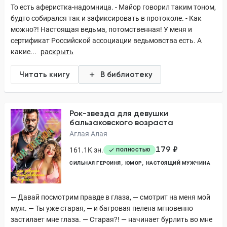
То есть аферистка-надомница. - Майор говорил таким тоном,
будто собирался так и зафиксировать в протоколе. - Как
можно?! Настоящая ведьма, потомственная! У меня и
сертификат Российской ассоциации ведьмовства есть. А
какие...
раскрыть
Читать книгу
В библиотеку
Рок-звезда для девушки
бальзаковского возраста
Аглая Алая
179 ₽
161.1K зн.
ПОЛНОСТЬЮ
СИЛЬНАЯ ГЕРОИНЯ
ЮМОР
НАСТОЯЩИЙ МУЖЧИНА
— Давай посмотрим правде в глаза, — смотрит на меня мой
муж. — Ты уже старая, — и багровая пелена мгновенно
застилает мне глаза. — Старая?! — начинает бурлить во мне