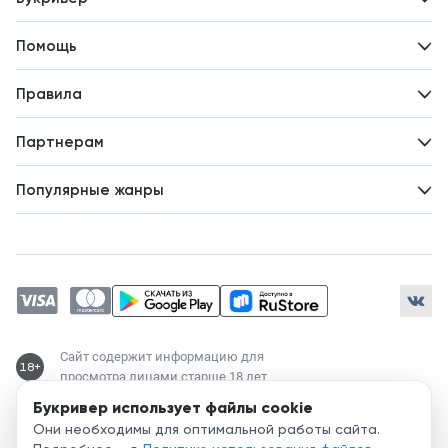
Контакты
Помощь
Авторам
Вопросы и ответы
Новости
Правила
Идеи для развития
Пользовательское соглашение
Партнерам
Политика конфиденциальности
Зарабатывайте с авторами
Популярные жанры
Предложения авторов
Попаданцы
Магические академии
Современный любовный роман
Любовное фэнтези
ЛитРПГ
Сайт содержит информацию для
18+
просмотра лицами старше 18 лет
Букривер использует файлы cookie
Служба поддержки:
Они необходимы для оптимальной работы сайта.
support@bookriver.ru