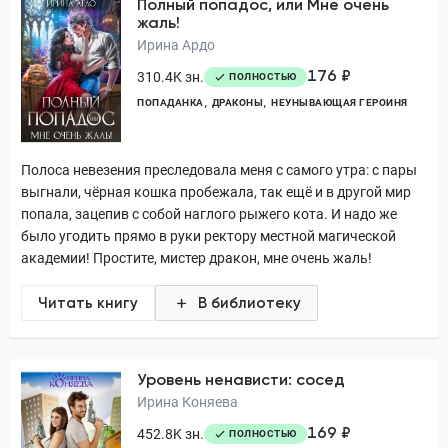
Полный попадос, или Мне очень
жаль!
Ирина Ардо
176 ₽
310.4K зн.
ПОЛНОСТЬЮ
ПОПАДАНКА
ДРАКОНЫ
НЕУНЫВАЮЩАЯ ГЕРОИНЯ
Полоса невезения преследовала меня с самого утра: с пары
выгнали, чёрная кошка пробежала, так ещё и в другой мир
попала, зацепив с собой наглого рыжего кота. И надо же
было угодить прямо в руки ректору местной магической
академии! Простите, мистер дракон, мне очень жаль!
Читать книгу
В библиотеку
Уровень ненависти: сосед
Ирина Коняева
169 ₽
452.8K зн.
ПОЛНОСТЬЮ