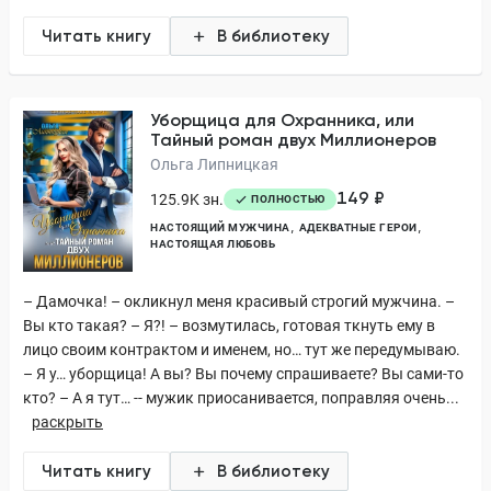
Читать книгу
В библиотеку
Уборщица для Охранника, или
Тайный роман двух Миллионеров
Ольга Липницкая
149 ₽
125.9K зн.
ПОЛНОСТЬЮ
НАСТОЯЩИЙ МУЖЧИНА
АДЕКВАТНЫЕ ГЕРОИ
НАСТОЯЩАЯ ЛЮБОВЬ
– Дамочка! – окликнул меня красивый строгий мужчина. –
Вы кто такая? – Я?! – возмутилась, готовая ткнуть ему в
лицо своим контрактом и именем, но… тут же передумываю.
– Я у… уборщица! А вы? Вы почему спрашиваете? Вы сами-то
кто? – А я тут… -- мужик приосанивается, поправляя очень...
раскрыть
Читать книгу
В библиотеку