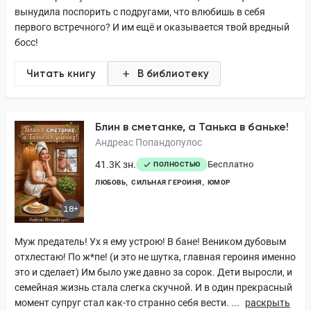
вынудила поспорить с подругами, что влюбишь в себя
первого встречного? И им ещё и оказывается твой вредный
босс!
Читать книгу
В библиотеку
Блин в сметанке, а Танька в баньке!
Андреас Попандопулос
41.3K зн.
Бесплатно
ПОЛНОСТЬЮ
ЛЮБОВЬ
СИЛЬНАЯ ГЕРОИНЯ
ЮМОР
18+
Муж предатель! Ух я ему устрою! В бане! Веником дубовым
отхлестаю! По ж*пе! (и это не шутка, главная героиня именно
это и сделает) Им было уже давно за сорок. Дети выросли, и
семейная жизнь стала слегка скучной. И в один прекрасный
момент супруг стал как-то странно себя вести. ...
раскрыть