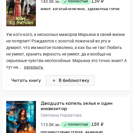
139 ₽
143.0K зн.
ПОЛНОСТЬЮ
ЮМОР
БОГАТЫЙ МУЖЧИНА
АДЕКВАТНЫЕ ГЕРОИ
Уж кого-кого, а несносных мажоров Марьяна в своей жизни
не потерпит! Рождаются с золотой ложечкой во рту и
думают, что им многое позволено, а как бы не так! Любить
не умеют, хранить верность не умеют, да и вообще на
серьезные чувства неспособные. Марьяна это точно знает! А
тут на...
раскрыть
Читать книгу
В библиотеку
Двадцать капель зелья и один
инквизитор
Светлана Нарватова
159 ₽
113.0K зн.
ПОЛНОСТЬЮ
ПРОТИВОСТОЯНИЕ ГЕРОЕВ
ФАМИЛЬЯР