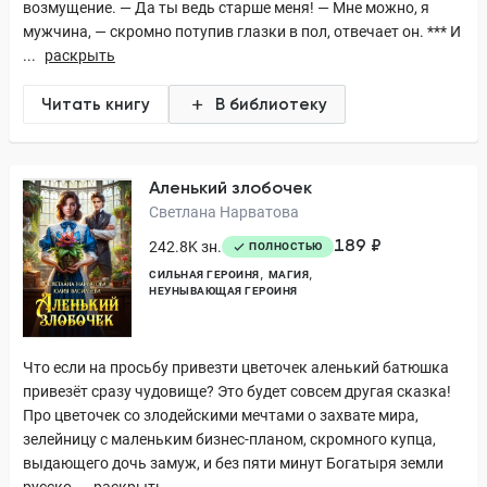
возмущение. — Да ты ведь старше меня! — Мне можно, я
мужчина, — скромно потупив глазки в пол, отвечает он. *** И
...
раскрыть
Читать книгу
В библиотеку
Аленький злобочек
Светлана Нарватова
189 ₽
242.8K зн.
ПОЛНОСТЬЮ
СИЛЬНАЯ ГЕРОИНЯ
МАГИЯ
НЕУНЫВАЮЩАЯ ГЕРОИНЯ
Что если на просьбу привезти цветочек аленький батюшка
привезёт сразу чудовище? Это будет совсем другая сказка!
Про цветочек со злодейскими мечтами о захвате мира,
зелейницу с маленьким бизнес-планом, скромного купца,
выдающего дочь замуж, и без пяти минут Богатыря земли