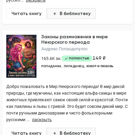
русско...
раскрыть
Читать книгу
В библиотеку
Законы размножения в мире
Неюрского периода
Андреас Попандопулос
149 ₽
165.6K зн.
ПОЛНОСТЬЮ
ПОПАДАНКА
ПОПАДАНЕЦ
ЮМОР И ЛЮБОВЬ
18+
Добро пожаловать в Мир Неюрского периода! В мир дикой
природы, где мужчины, как настоящие альфа-самцы в мире
животных привлекают самок своей силой и красотой. Почти
как павлины и львы с гривой. Это будет совсем дикий мир. С
почти ручными динозаврами и чисто фольклорными
русскими ...
раскрыть
Читать книгу
В библиотеку