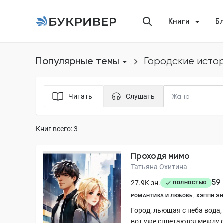
Книги
Б
Популярные темы
городские исто
Читать
Слушать
Книг всего: 3
Проходя мимо
Татьяна Охитина
59
27.9K зн.
ПОЛНОСТЬЮ
РОМАНТИКА И ЛЮБОВЬ
ХЭППИ Э
Город, льющая с неба вода,
вот уже сплетаются между 