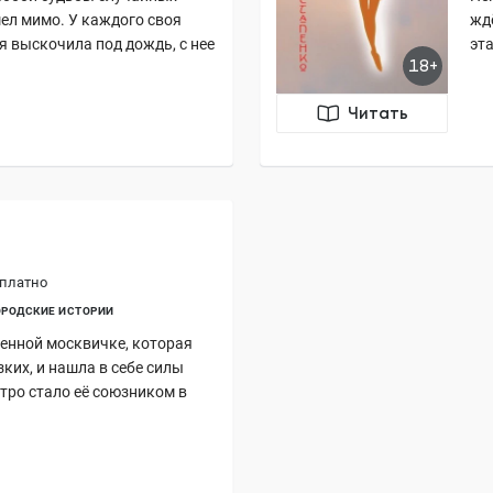
шел мимо. У каждого своя
жд
я выскочила под дождь, с нее
эта
18+
Читать
платно
ОРОДСКИЕ ИСТОРИИ
ренной москвичке, которая
зких, и нашла в себе силы
тро стало её союзником в