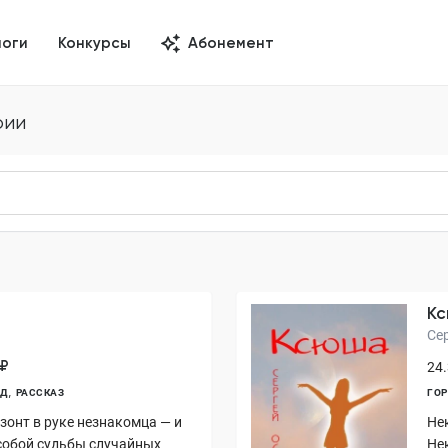
логи
Конкурсы
Абонемент
рии
К
Се
 ₽
24.
НД
РАССКАЗ
ГОР
 зонт в руке незнакомца — и
Не
собой судьбы случайных
Не