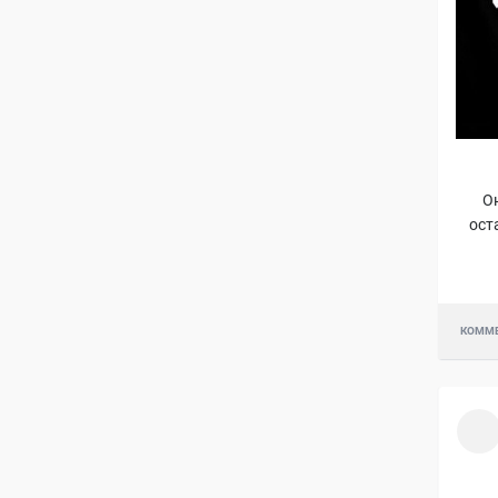
Он
ост
КОММ