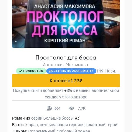
Проктолог для босса
Анастасия Максимова
149.1K
зн.
ПОЛНОСТЬЮ
ДОСТУПНА ПО АБОНЕМЕНТУ
К оплате
179
₽
Покупка книги добавляет
+
3
%
к вашей накопительной
скидке у этого автора
661
7.7K
Роман из
серии
Большие боссы
#3
В книге:
врач
неунывающая героиня
властный герой
Жанры:
Современный любовный роман