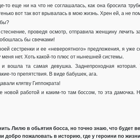
ще-то еще ни на что не соглашалась, как она бросила трубк
енько вот так вот врывалась в мою жизнь. Хрен ей, а не пом
обы?
 стеснение, проведя осмотр, отправила женщину лечить 
 обошлась бы свечками!
своей сестренки и ее «невероятного» предложения, я уже 
у меня нет. Хоть какой-то плюс от нынешней системы.
, и вошла та самая девушка. Заднепроходная которая. 
кие-то препятствия. В виде бабушек, ага.
авали клятву Гиппократа!
е новой работой и каким-то там боссом, то эта дамочка. Н
ть Лилю в обьятия босса, но точно знаю, что будет вес
и добро пожаловать в историю, где у героини по жизни