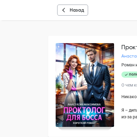
Назад
Прок
Анаста
Роман 
ПОЛ
О чем к
Никако
Я – дип
из-за р