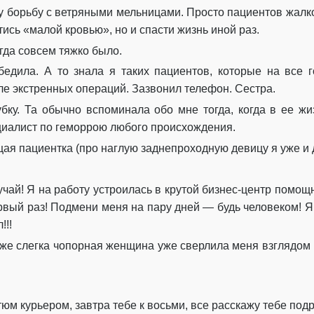
Эпилог. Сан Саныч
у борьбу с ветряными мельницами. Просто пациентов жалко
ись «малой кровью», но и спасти жизнь иной раз.
огда совсем тяжко было.
убедила. А то знала я таких пациентов, которые на все 
сле экстренных операций. Зазвонил телефон. Сестра.
бку. Та обычно вспоминала обо мне тогда, когда в ее ж
ециалист по геморрою любого происхождения.
ая пациентка (про наглую заднепроходную девицу я уже и 
учай! Я на работу устроилась в крутой бизнес-центр помощ
рвый раз! Подмени меня на пару дней — будь человеком! Я 
!!!
аже слегка чопорная женщина уже сверлила меня взглядом в 
юм курьером, завтра тебе к восьми, все расскажу тебе подр