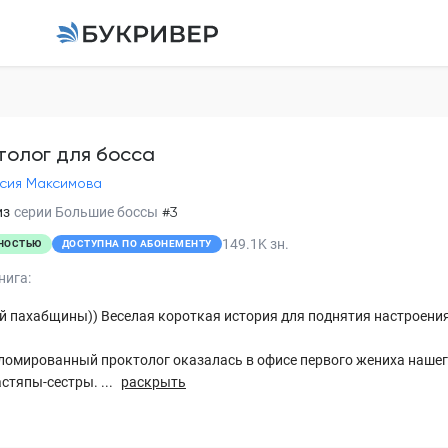
Проктолог для босс
Анастасия Максимова
толог для босса
сия Максимова
Глава 1. Лиля
из
серии
Большие боссы
#3
Глава 2. Лиля
149.1K
зн.
НОСТЬЮ
ДОСТУПНА ПО АБОНЕМЕНТУ
Глава 3. Лиля
нига:
Глава 4. Лиля
й пахабщины)) Веселая короткая история для поднятия настроения
Глава 5. Лиля
ломированный проктолог оказалась в офисе первого жениха нашег
астяпы-сестры. ...
раскрыть
Глава 6. Лиля
Глава 7. Лиля