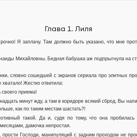
Глава 8. Лиля
Глава 9. Лиля
Глава 1. Лиля
Глава 10. Лиля
Срочно! Я заплачу. Там должно быть указано, что мне пр
Глава 11. Лиля
Глава 12. Сан Саныч
инаиды Михайловны. Бедная бабушка аж подпрыгнула на ст
Глава 13. Лиля
нки, словно сошедшей с экранов сериала про элитных прос
Глава 14. Сан Саныч
 хватало! Жестко ответила:
Глава 15. Лиля
 своего приема!
надцать минут жду, а там в коридоре всякий сброд. Вы нап
Глава 16. Сан Саныч
ольше, как по таким местам шастать?!
Глава 17. Лиля
отивный такой. Да и, судя по тому, что она пробилась
 месяцами, дамочка непростая.
Глава 18. Лиля
, прости Господи, манипуляций с задним проходом не прос