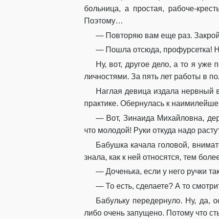
больница, а простая, рабоче-крес
Поэтому…
— Повторяю вам еще раз. Закройт
— Пошла отсюда, профурсетка! Н
Ну, вот, другое дело, а то я у
личностями. За пять лет работы в по
Наглая девица издала нервный ви
практике. Обернулась к наимилейше
— Вот, Зинаида Михайловна, дер
что молодой! Руки откуда надо растут
Бабушка качала головой, внимат
знала, как к ней относятся, тем бол
— Доченька, если у него ручки та
— То есть, сделаете? А то смотри
Бабульку передернуло. Ну, да, 
либо очень запущено. Потому что ст