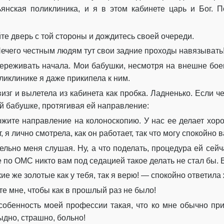
Глава 19. Лиля
тьянская поликлиника, и я в этом кабинете царь и Бог. 
Глава 20. Лиля
е дверь с той стороны и дождитесь своей очереди.
Глава 21. Сан Саныч
ечего честным людям тут свои задние проходы навязыват
Глава 22. Лиля
же переживать начала. Мои бабушки, несмотря на внешне бо
ликлинике я даже прикипела к ним.
Глава 23. Сан Саныч
зг и вылетела из кабинета как пробка. Ладненько. Если чес
Глава 24. Сан Саныч
й бабушке, протягивая ей направление:
жите направление на колоноскопию. У нас ее делает хор
Глава 25. Сан Саныч
, я лично смотрела, как он работает, так что могу спокойно
Глава 26. Лиля
ельно меня слушая. Ну, а что поделать, процедура ей сейч
ее по ОМС никто вам под седацией такое делать не стал бы.
Глава 27. Лиля
кие же золотые как у тебя, так я верю! — спокойно ответил
Глава 28. Лиля
те мне, чтобы как в прошлый раз не было!
Глава 29. Лиля
особенность моей профессии такая, что ко мне обычно прих
ыдно, страшно, больно!