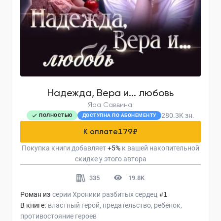
Надежда, Вера и... любовь
Яра Саввина
280.3K
зн.
ПОЛНОСТЬЮ
ДОСТУПНА ПО АБОНЕМЕНТУ
К оплате
179
₽
Покупка книги добавляет
+
5
%
к вашей накопительной
скидке у этого автора
335
19.8K
Роман из
серии
Хроники разбитых сердец
#1
В книге:
властный герой
предательство
ребенок
противостояние героев