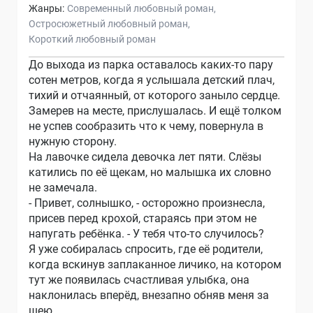
Жанры:
Современный любовный роман
Остросюжетный любовный роман
Короткий любовный роман
До выхода из парка оставалось каких-то пару
сотен метров, когда я услышала детский плач,
тихий и отчаянный, от которого заныло сердце.
Замерев на месте, прислушалась. И ещё толком
не успев сообразить что к чему, повернула в
нужную сторону.
На лавочке сидела девочка лет пяти. Слёзы
катились по её щекам, но малышка их словно
не замечала.
- Привет, солнышко, - осторожно произнесла,
присев перед крохой, стараясь при этом не
напугать ребёнка. - У тебя что-то случилось?
Я уже собиралась спросить, где её родители,
когда вскинув заплаканное личико, на котором
тут же появилась счастливая улыбка, она
наклонилась вперёд, внезапно обняв меня за
шею.