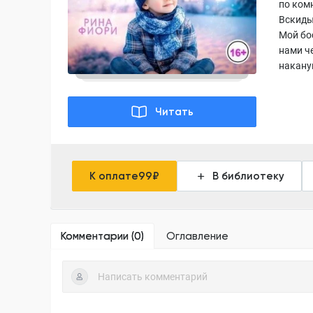
по ком
Вскиды
Мой бос
нами ч
накану
Читать
К оплате
99
₽
В библиотеку
Комментарии (
0
)
Оглавление