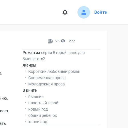
Войти
25
277
Роман из
серии
Второй шанс для
бывшего
#2
Жанры
Короткий любовный роман
,
Современная проза
Молодежная проза
В книге
бывшие
нию.
властный герой
новый год
ивает
общий ребенок
.
хэппи энд
ать