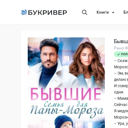
Книги
Б
Бывш
Рина 
ПОЛ
– Скажи
Морозо
– Эм, 
делаю в
И сове
одни.
– Мама
Сейчас
Я медл
Морозн
– Ура,