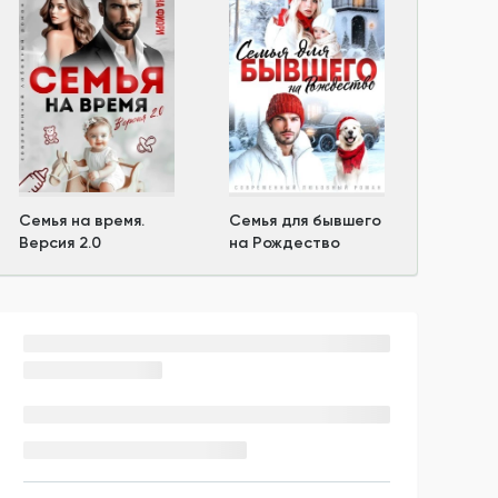
Семья на время.
Семья для бывшего
Версия 2.0
на Рождество