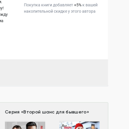
м.
Покупка книги добавляет
+
5
%
к вашей
у!
накопительной скидке у этого автора
ежду
ма
Серия
«
Второй шанс для бывшего
»