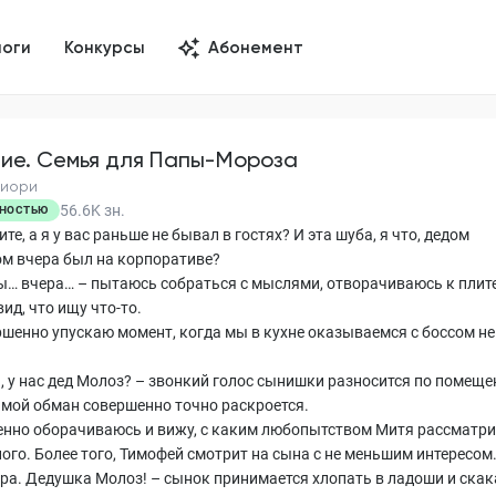
логи
Конкурсы
Абонемент
ие. Семья для Папы-Мороза
Фиори
56.6K
зн.
НОСТЬЮ
те, а я у вас раньше не бывал в гостях? И эта шуба, я что, дедом
м вчера был на корпоративе?
вы… вчера… – пытаюсь собраться с мыслями, отворачиваюсь к плите
ид, что ищу что-то.
ршенно упускаю момент, когда мы в кухне оказываемся с боссом не
, у нас дед Молоз? – звонкий голос сынишки разносится по помеще
 мой обман совершенно точно раскроется.
енно оборачиваюсь и вижу, с каким любопытством Митя рассматр
ого. Более того, Тимофей смотрит на сына с не меньшим интересом
 ура. Дедушка Молоз! – сынок принимается хлопать в ладоши и скак