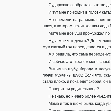
Судорожно соображаю, что же де
И тут мне приходит в голову кат
Но времени на размышления нет
пакет, в котором лежит костюм деда 
Митя мне все уши прожужжал по э
Ну, а мне что делать? Денег лиш
муж каждый год переодевается в дед
А я решила, что сама переоденусь
И сейчас этот костюм меня спасёт
Вынимаю шубу, бороду, и несусь
плечи мужчины шубу. Если что, ска
стало плохо, и пока едет скорая, он 
Поверит ли родительница?
Не знаю, но ничего более убедит
Мама и так в шоке была, когда уз
Под непрекращающуюся трель зво