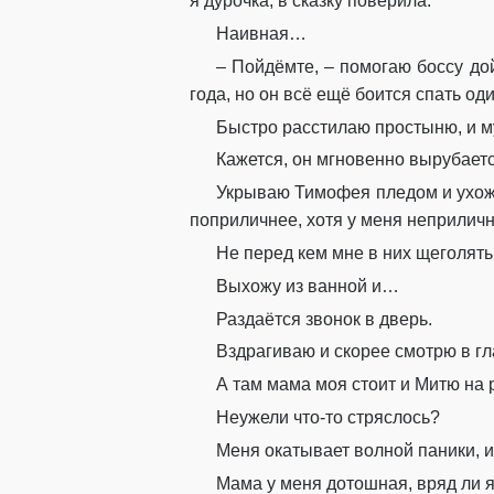
я дурочка, в сказку поверила.
Наивная…
– Пойдёмте, – помогаю боссу дой
года, но он всё ещё боится спать од
Быстро расстилаю простыню, и му
Кажется, он мгновенно вырубаетс
Укрываю Тимофея пледом и ухожу
поприличнее, хотя у меня неприлич
Не перед кем мне в них щеголять
Выхожу из ванной и…
Раздаётся звонок в дверь.
Вздрагиваю и скорее смотрю в гл
А там мама моя стоит и Митю на 
Неужели что-то стряслось?
Меня окатывает волной паники, и
Мама у меня дотошная, вряд ли я 