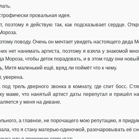
лать.
астрофически провальная идея.
, поэтому я действую так, как подсказывает сердце. О
Мороза.
тому поводу. Очень он мечтает увидеть настоящего деда М
них нет нанимать артиста, поэтому я взяла у знакомой мн
а Мороза, чтобы деток порадовать, и в этом году они новый
, Митя маленький ещё, вряд ли поймёт что к чему.
, уверена.
 под трель дверного звонка в комнату, где спит босс. С
жу маме, что нанятый артист даты перепутал и пришёл н
валяется у меня на диване.
ельного, а главное, не порочащего мою репутацию, я придум
нала, что я стану матерью-одиночкой, разочаровывать её сн
нка иду в прихожую открывать.