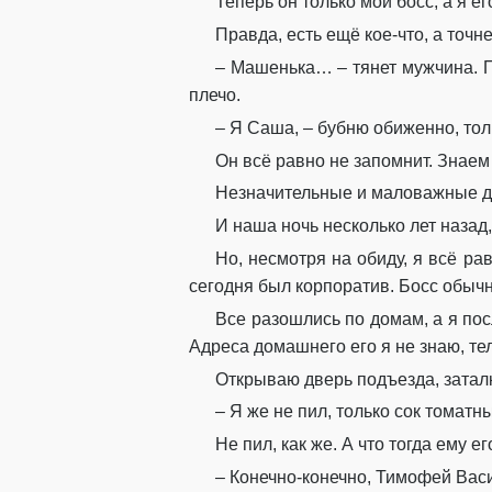
Теперь он только мой босс, а я 
Правда, есть ещё кое-что, а точн
– Машенька… – тянет мужчина. П
плечо.
– Я Саша, – бубню обиженно, тол
Он всё равно не запомнит. Знаем
Незначительные и маловажные де
И наша ночь несколько лет назад
Но, несмотря на обиду, я всё ра
сегодня был корпоратив. Босс обычно
Все разошлись по домам, а я пос
Адреса домашнего его я не знаю, те
Открываю дверь подъезда, затал
– Я же не пил, только сок томатн
Не пил, как же. А что тогда ему 
– Конечно-конечно, Тимофей Васи