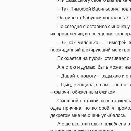
Я и сама смогу своего мальчика н
– Так, Тимофей Васильевич, подн
Она мне от бабушки досталась. С
Но сегодня я оставила сыночка 
их проявлении, и посещение корпорат
– О, как миленько, – Тимофей 
неожиданный шокирующий меня воп
Плюхается на пуфик, стягивает с 
А я стою и думаю: быть может, н
– Давайте помогу, – вздыхаю и о
– Цыц, женщина, я сам, – не позв
– фырчит обиженным ёжиком.
Смешной он такой, и не скажешь
одна причина, по которой я промо
декретом мне не очень улыбалось.
А ещё все эти годы я влюблена в 