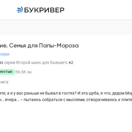
Бывшие. Семья для 
Рина Фиори
ие. Семья для Папы-Мороза
иори
Глава 1
из
серии
Второй шанс для бывшего
#2
Глава 2
56.6K
зн.
НОСТЬЮ
Глава 3
нига:
Глава 4
те, а я у вас раньше не бывал в гостях? И эта шуба, я что, дедом 
ы… вчера… – пытаюсь собраться с мыслями, отворачиваюсь к плите, 
Глава 5
Глава 6
Глава 7