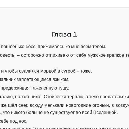
Глава 8
Глава 9
Глава 10
Глава 1
Эпилог
т пошленько босс, прижимаясь ко мне всем телом.
весть! – осторожно отпихиваю от себя мужское крепкое те
 и чтобы свалился мордой в сугроб – тоже.
ачальник заплетающимся языком.
, придерживая тяжеленную тушу.
алию, ползёт ниже. Стоически терплю, а тело предательски
 же шёл снег, всюду мелькали новогодние огоньки, в возду
ь, что никого больше не существует во всей Вселенной.
себе под нос.