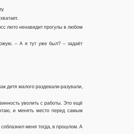
у.
хватает.
осс люто ненавидит прогулы в любом
ожую. – А я тут уже был? – задаёт
 как дитя малого раздевали-разували,
винность уволить с работы. Это ещё
ботаю, и менять место перед самым
ю соблазнил меня тогда, в прошлом. А