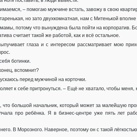
а ноги поставить, в люди вывести.
имаемся, – помогаю мужчине встать, завожу в свою квартир
таренькая, но зато двухкомнатная, нам с Митенькой вполне 
у мамы, потому что вынуждена была пойти на корпоратив. Б
ива считает такой же работой, как и всё остальное.
выпучивает глаза и с интересом рассматривает мою прих
рос.
себя ботинки.
аконец, вспомнит?
пускаюсь перед мужчиной на корточки.
оляет к себе притронуться. – Ещё не хватало, чтобы меня,
, что большой начальник, который может за малейшую про
лчала про ребёнка. Я в бизнес-центре уже пять лет ра
него. В Морозного. Наверное, поэтому он с такой лёгкость