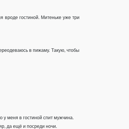
ня вроде гостиной. Митеньке уже три
ереодеваюсь в пижаму. Такую, чтобы
о у меня в гостиной спит мужчина.
яр, да ещё и посреди ночи.