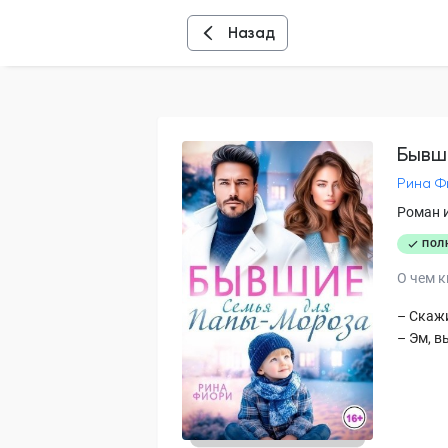
Назад
Бывш
Рина Ф
Роман 
ПОЛ
О чем к
– Скажи
– Эм, в