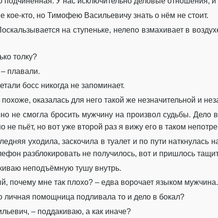
его подчинённая. У нас исключительно деловые отношения, и
ее кое-кто, но Тимофею Васильевичу знать о нём не стоит.
оскальзывается на ступеньке, нелепо взмахивает в воздухе
ько толку?
 – плавали.
тали босс никогда не запоминает.
, похоже, оказалась для него такой же незначительной и н
вно не смогла бросить мужчину на произвол судьбы. Дело в 
 не пьёт, но вот уже второй раз я вижу его в таком непотр
ледняя уходила, заскочила в туалет и по пути наткнулась 
лефон разблокировать не получилось, вот и пришлось тащить
киваю неподъёмную тушу внутрь.
ый, почему мне так плохо? – едва ворочает языком мужчина.
его личная помощница подливала то и дело в бокал?
льевич, – поддакиваю, а как иначе?