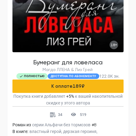
18+
Бумеранг для ловеласа
Магда ЛЛЕНА & Лиз Грей
122.0K
зн.
ПОЛНОСТЬЮ
ДОСТУПНА ПО АБОНЕМЕНТУ
К оплате
189
₽
Покупка книги добавляет
+
5
%
к вашей накопительной
скидке у этого автора
34
519
Роман из
серии
Альфачи без тормозов
#8
В книге:
властный герой
дерзкая героиня