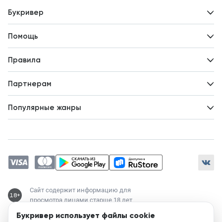
Букривер
Контакты
Помощь
Авторам
Вопросы и ответы
Новости
Правила
Идеи для развития
Пользовательское соглашение
Партнерам
Политика конфиденциальности
Зарабатывайте с авторами
Популярные жанры
Предложения авторов
Попаданцы
Магические академии
Современный любовный роман
Любовное фэнтези
ЛитРПГ
Сайт содержит информацию для
18+
просмотра лицами старше 18 лет
Букривер использует файлы cookie
Служба поддержки: