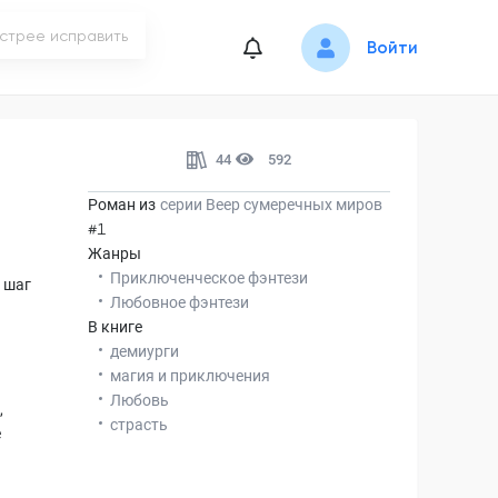
Войти
44
592
Роман из
серии
Веер сумеречных миров
#1
Жанры
Приключенческое фэнтези
 шаг
Любовное фэнтези
В книге
демиурги
магия и приключения
Любовь
,
страсть
е