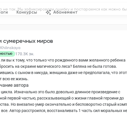
логи
Конкурсы
Абонемент
и сумеречных миров
Khilinskaya
170.3K
зн.
НОСТЬЮ
 ли вы к тому, что только что рожденного вами желанного ребенка
бросить на окраине магического леса? Беляна не была готова.
ившись с сыном в никуда, женщина даже не предполагала, что этот
т всю ее жизнь.
чание автора
а цикла. Изначально это было довольно длинное произведение с
ной первой частью, рассказывающей о жизни главной героини до
ства. Но внезапно умер окончательно и бесповоротно старый комп
 все. Автор расстроился, восстаналивать 1 часть сил моральных н