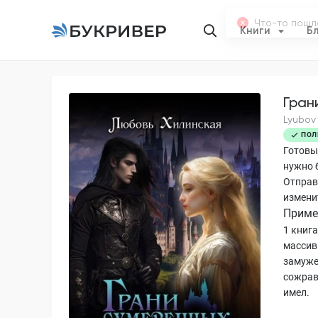
Книги
Б
Гран
Lyubov 
ПОЛ
Готовы
нужно 
Отправ
измени
Приме
1 книг
массив
замуже
сожрав
имел.