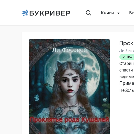
Книги
Б
Прок
Ли Лит
ПОЛ
Старин
спасти
ведьме
Приме
Неболь