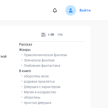
Войти
4
194
Рассказ
Жанры
Приключенческое фэнтези
тной
Эпическое фэнтези
Любовная фантастика
В книге
оборотень волк
родовое проклятье
Девушка с характером
Магия и колдовство
оборотень
простая девушка