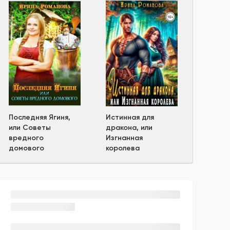
Последняя Ягиня,
Истинная для
или Советы
дракона, или
вредного
Изгнанная
домового
королева
Новости автора