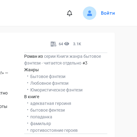
Войти
64
3.1K
Роман из
серии
Книги жанра бытовое
фэнтези - читается отдельно
#3
Жанры
!» —
Бытовое фэнтези
Любовное фэнтези
Юмористическое фэнтези
стно
В книге
адекватная героиня
роты
бытовое фентези
попаданка
фамильяр
противостояние героев