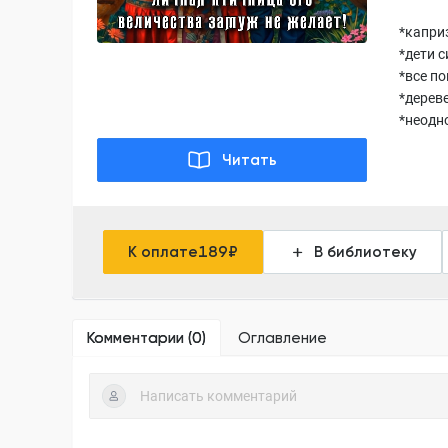
*капри
*дети 
*все п
*дерев
*неодн
Читать
К оплате
189
₽
В библиотеку
Комментарии (
0
)
Оглавление