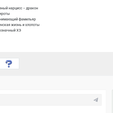
зный нарцисс – дракон
сироты
онимающий фамильяр
енская жизнь и хлопоты
означный ХЭ