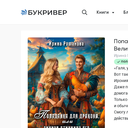
Книги
Б
Попа
Вели
Ирина
ПОЛ
«Галя, 
Вот так
Ирония 
Даже п
домогае
Только
и обыч
Смогу л
действ