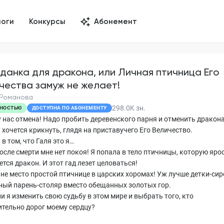
логи
Конкурсы
Абонемент
данка для дракона, или Личная птичница Его
чества замуж не желает!
 Романова
298.0K
зн.
НОСТЬЮ
ДОСТУПНА ПО АБОНЕМЕНТУ
у нас отмена! Надо пробить деревенского парня и отменить дракона
 хочется крикнуть, глядя на приставучего Его Величество.
в том, что Галя это я…
осле смерти мне нет покоя! Я попала в тело птичницы, которую яро
тся дракон. И этот гад лезет целоваться!
 не место простой птичнице в царских хоромах! Уж лучше детки-си
ный парень-столяр вместо обещанных золотых гор.
и я изменить свою судьбу в этом мире и выбрать того, кто
ительно дорог моему сердцу?